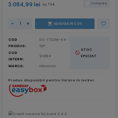
3.084,99 lei
Compara
cu TVA
-
+

ADAUGA IN COS
COD
DS-7732NI-K4-
PRODUS:
16P
STOC
not_interested
COD
93894
EPUIZAT
INTERN:
MARCA:
Hikvision
Produs disponibil pentru livrare in locker.