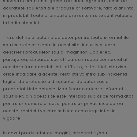
surveni in urma unor greseli de dactilografiere, lipsa de
acuratete sau erori ale produselor software, fara a anunta
in prealabil. Toate promotiile prezente in site sunt valabile
în limita stocului.
Tik.ro detine drepturile de autor pentru toate informatiile
sau fisierele prezente in acest site, inclusiv asupra
descrierii produselor sau a imaginilor. Copierea,
partajarea, stocarea sau utilizarea in scop comercial al
acestora fara acordul scris al Tik.ro, este strict interzisa,
orice incalcare a acestei restrictii va intra sub incidenta
legilor de protectie a drepturilor de autor sau a
proprietatii intelectuale. Modificarea oricarei informatii
sau fisier, din acest site este interzisa sub orice forma atat
pentru uz comercial cat si pentru uz privat, incalcarea
acestei restrictii va intra sub incidenta legislatiei in
vigoare.
In cazul produselor cu imagini, descrieri si/sau