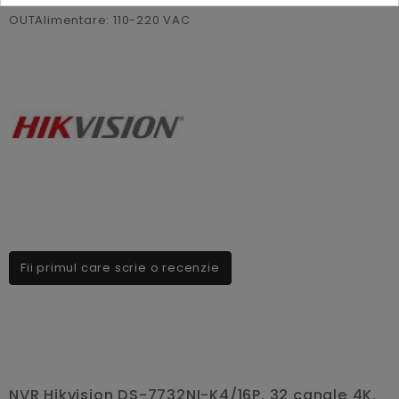
OUTAlimentare: 110-220 VAC
Fii primul care scrie o recenzie
NVR Hikvision DS-7732NI-K4/16P, 32 canale 4K,