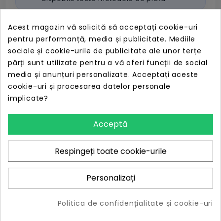
Plata cu cardul sau numerar.
Acest magazin vă solicită să acceptați cookie-uri
pentru performanță, media și publicitate. Mediile
Livrare rapidă în toată România.
sociale și cookie-urile de publicitate ale unor terțe
14 zile timp de retur.
părți sunt utilizate pentru a vă oferi funcții de social
DISTRIBUIE ACEST PRODUS
media și anunțuri personalizate. Acceptați aceste
cookie-uri și procesarea datelor personale
implicate?
Acceptă
Descriere
Respingeți toate cookie-urile
Model / producator: HIKVISIONInregistrare:
Personalizați
8MP/5MP/3MP/1080P/720P/WD1Nr Canale: 32-ch @
8MPRedare: 1-16 canale sicronizateIesire Video: HDMI 4K
Politica de confidențialitate și cookie-uri
(3840 Ã 2160); VGA: 1920 Ã 1080Stocare: 4 x HDD max
6TBCompresie: H.265/H.264/H.264+Alarma: 16 IN/4