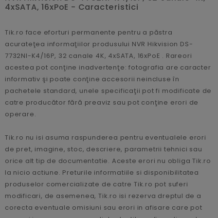
4xSATA, 16xPoE - Caracteristici
Tik.ro face eforturi permanente pentru a păstra
acurateţea informaţiilor produsului NVR Hikvision DS-
7732NI-K4/16P, 32 canale 4K, 4xSATA, 16xPoE . Rareori
acestea pot conţine inadvertenţe: fotografia are caracter
informativ şi poate conţine accesorii neincluse în
pachetele standard, unele specificaţii pot fi modificate de
catre producător fără preaviz sau pot conţine erori de
operare.
Tik.ro nu isi asuma raspunderea pentru eventualele erori
de pret, imagine, stoc, descriere, parametrii tehnici sau
orice alt tip de documentatie. Aceste erori nu obliga Tik.ro
la nicio actiune. Preturile informatiile si disponibilitatea
produselor comercializate de catre Tik.ro pot suferi
modificari, de asemenea, Tik.ro isi rezerva dreptul de a
corecta eventuale omisiuni sau erori in afisare care pot