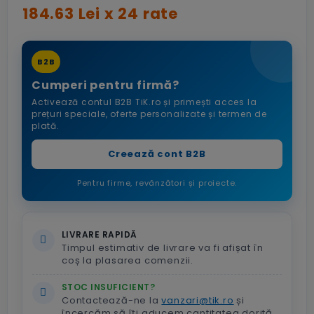
184.63 Lei x 24 rate
B2B
Cumperi pentru firmă?
Activează contul B2B TiK.ro și primești acces la
prețuri speciale, oferte personalizate și termen de
plată.
Creează cont B2B
Pentru firme, revânzători și proiecte.
LIVRARE RAPIDĂ
Timpul estimativ de livrare va fi afișat în
coș la plasarea comenzii.
STOC INSUFICIENT?
Contactează-ne la
vanzari@tik.ro
și
încercăm să îți aducem cantitatea dorită.