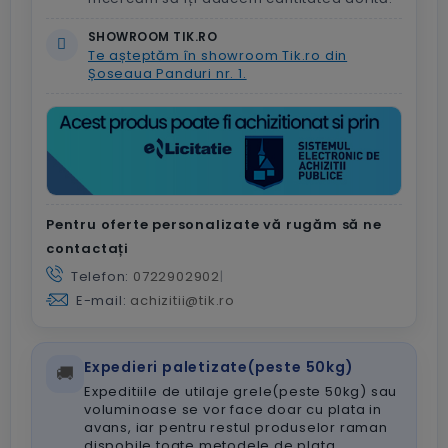
SHOWROOM TIK.RO
Te așteptăm în showroom Tik.ro din
Șoseaua Panduri nr. 1.
Pentru oferte personalizate vă rugăm să ne
contactați
Telefon:
0722902902
|
E-mail:
achizitii@tik.ro
Expedieri paletizate(peste 50kg)
🚚
Expeditiile de utilaje grele(peste 50kg) sau
voluminoase se vor face doar cu plata in
avans, iar pentru restul produselor raman
dispobile toate metodele de plata.