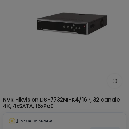
fullscreen
NVR Hikvision DS-7732NI-K4/16P, 32 canale
4K, 4xSATA, 16xPoE
Scrie un review