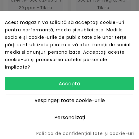
Brother FAX-2940
Brother FAX-2845
Acest magazin vă solicită să acceptați cookie-uri
imprimantă
echipamente fax Cu
pentru performanță, media și publicitate. Mediile
multifuncțională Cu
laser 33,6 Kbit/s
sociale și cookie-urile de publicitate ale unor terțe
laser A4 600 x 2400
300 x 600 DPI A4
părți sunt utilizate pentru a vă oferi funcții de social
DPI 20 ppm
Negru, Alb
PRET
PRET
LIPSĂ STOC
LIPSĂ STOC
media și anunțuri personalizate. Acceptați aceste
2.547,61 lei
2.234,82 lei
cookie-uri și procesarea datelor personale
implicate?
Acceptă
Respingeți toate cookie-urile
Personalizați
Politica de confidențialitate și cookie-uri