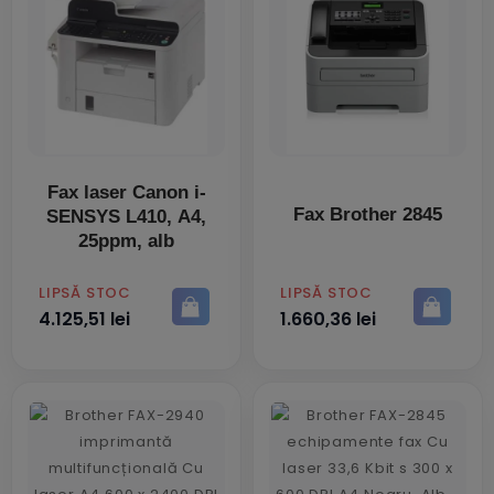
Fax laser Canon i-
Fax Brother 2845
SENSYS L410, A4,
25ppm, alb
PRET
PRET
LIPSĂ STOC
LIPSĂ STOC
4.125,51 lei
1.660,36 lei