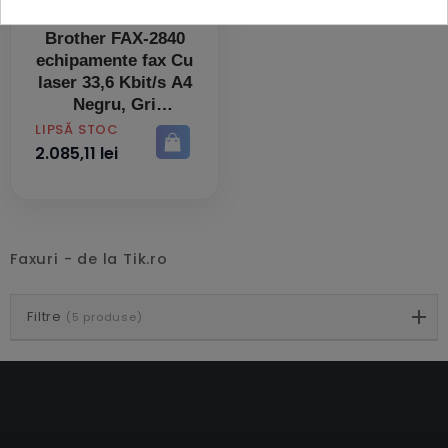
Brother FAX-2840
echipamente fax Cu
laser 33,6 Kbit/s A4
Negru, Gri
PRET
LIPSĂ STOC
2.085,11 lei
Faxuri - de la Tik.ro
Filtre
(5 produse)