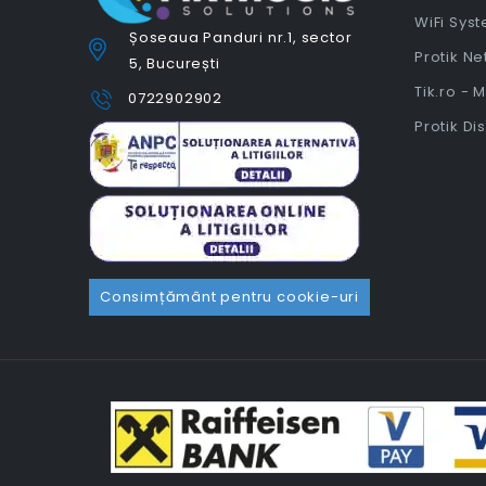
WiFi Sys
Șoseaua Panduri nr.1, sector
Protik N
5, București
Tik.ro - 
0722902902
Protik Di
Consimțământ pentru cookie-uri