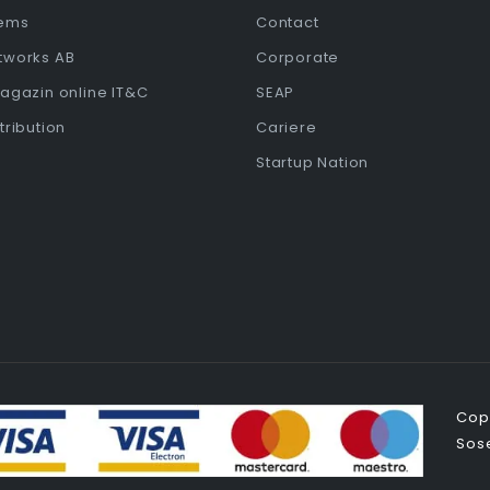
tems
Contact
etworks AB
Corporate
Magazin online IT&C
SEAP
stribution
Cariere
Startup Nation
Copy
Sose