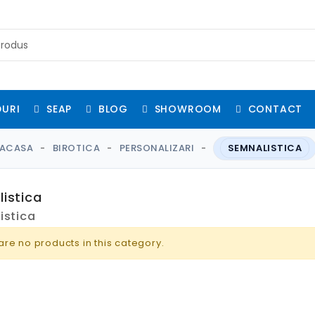
URI
SEAP
BLOG
SHOWROOM
CONTACT
ACASA
BIROTICA
PERSONALIZARI
SEMNALISTICA
istica
istica
are no products in this category.