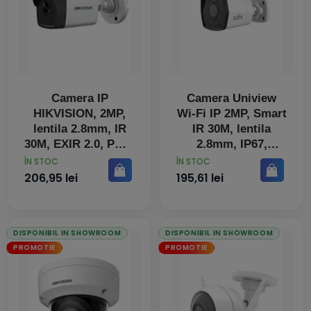
Camera IP
Camera Uniview
HIKVISION, 2MP,
Wi-Fi IP 2MP, Smart
lentila 2.8mm, IR
IR 30M, lentila
30M, EXIR 2.0, POE,
2.8mm, IP67,
IP67
Microfon integrat
PRET
PRET
ÎN STOC
ÎN STOC
206,95 lei
195,61 lei
DISPONIBIL IN SHOWROOM
DISPONIBIL IN SHOWROOM
PROMOTIE
PROMOTIE