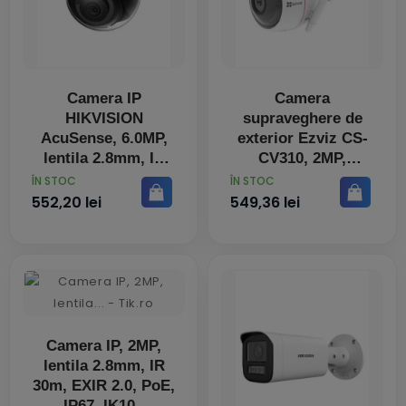
Camera IP
Camera
HIKVISION
supraveghere de
AcuSense, 6.0MP,
exterior Ezviz CS-
lentila 2.8mm, IR
CV310, 2MP,
30m, SDCard
2.8mm, IR 30m,
PRET
PRET
ÎN STOC
ÎN STOC
night vision, wifi,
552,20 lei
549,36 lei
alb
Camera IP, 2MP,
lentila 2.8mm, IR
30m, EXIR 2.0, PoE,
IP67, IK10 -