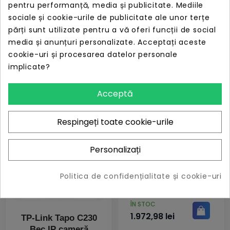
pentru performanță, media și publicitate. Mediile
tp-link ip66 dist. ir
Camera securitate
30 m tip lentila fixa
IP TP-Link Tapo
sociale și cookie-urile de publicitate ale unor terțe
4 mm 3 mpx rj-45 +
C220, 2K 4MP QHD,
părți sunt utilizate pentru a vă oferi funcții de social
wireless microfon
de interior, night
PRET
ÎN STOC
media și anunțuri personalizate. Acceptați aceste
carcasa plastic slot
vision, rotatie 360º,
PRET
229,42 lei
ÎN STOC
cookie-uri și procesarea datelor personale
sd car
alb
211,06 lei
implicate?
Acceptă
Respingeți toate cookie-urile
Personalizați
Camera de
supraveghere ip
Politica de confidențialitate și cookie-uri
bullet 4mp
hikvision ds-
2cd2646g2ht-
PRET
ÎN STOC
izs(2.8-12mm)(ef)
1.972,98 lei
TP-Link Tapo C230
lentila
Bec IP cameră