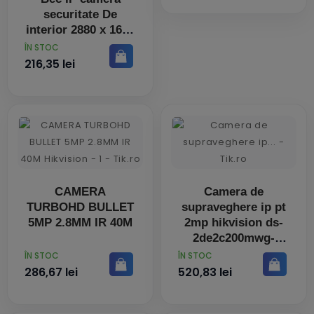
securitate De
interior 2880 x 1620
Pixel Tavan/Birou
PRET
ÎN STOC
216,35 lei
CAMERA
Camera de
TURBOHD BULLET
supraveghere ip pt
5MP 2.8MM IR 40M
2mp hikvision ds-
2de2c200mwg-
e(4mm) lentila fixa:
PRET
PRET
ÎN STOC
ÎN STOC
286,67 lei
520,83 lei