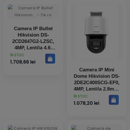
Camera IP Bullet
Hikvision DS-
2CD2647G2-LZSC,
4MP, Lentila 4.6-
9mm, IR 60m
PRET
ÎN STOC
1.708,66 lei
Camera IP Mini
Dome Hikvision DS-
2DE2C400SCG-EF0,
4MP, Lentila 2.8mm,
IR 30m
PRET
ÎN STOC
1.078,20 lei