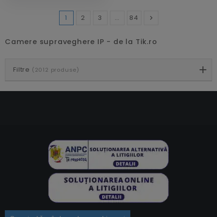
1
2
3
…
84

Inainte
Camere supraveghere IP - de la Tik.ro
Filtre
(2012 produse)