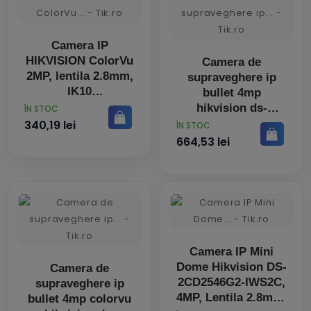
Camera IP
HIKVISION ColorVu
Camera de
2MP, lentila 2.8mm,
supraveghere ip
IK10
bullet 4mp
hikvision ds-
PRET
ÎN STOC
2cd1043g2-
340,19 lei
PRET
ÎN STOC
liuf(2.8mm) lentila
664,53 lei
fixa:
Camera IP Mini
Dome Hikvision DS-
Camera de
2CD2546G2-IWS2C,
supraveghere ip
4MP, Lentila 2.8mm,
bullet 4mp colorvu