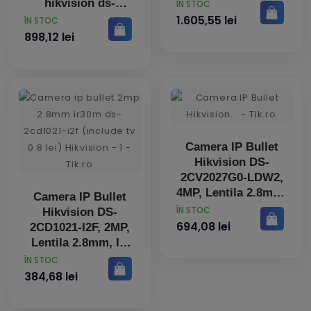
IR 30m
hikvision ds-
PRET
ÎN STOC
2cd1047g2h-
1.605,55 lei
PRET
ÎN STOC
liu(2.8mm)
898,12 lei
Camera IP Bullet
Hikvision DS-
2CV2027G0-LDW2,
4MP, Lentila 2.8mm,
Camera IP Bullet
IR 40m, alb
PRET
ÎN STOC
Hikvision DS-
694,08 lei
2CD1021-I2F, 2MP,
Lentila 2.8mm, IR
30m, alb
PRET
ÎN STOC
384,68 lei