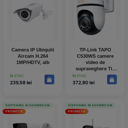
Camera IP Ubiquiti
TP-Link TAPO
Aircam H.264
C530WS camere
1MP/HDTV, alb
video de
supraveghere Tip
turelă IP cameră
PRET
PRET
ÎN STOC
ÎN STOC
securitate Exterior
239,58 lei
372,80 lei
2880 x 1620 Pixel
De perete
DISPONIBIL IN SHOWROOM
DISPONIBIL IN SHOWROOM
PROMOTIE
PROMOTIE