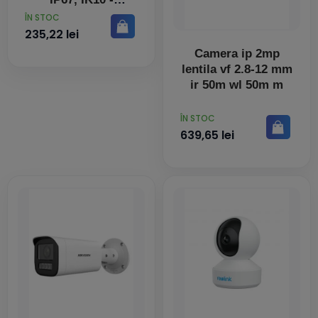
HIKVISION
PRET
ÎN STOC
235,22 lei
Camera ip 2mp
lentila vf 2.8-12 mm
ir 50m wl 50m m
PRET
ÎN STOC
639,65 lei