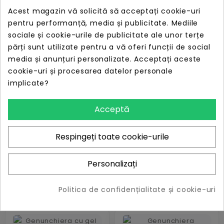
Acest magazin vă solicită să acceptați cookie-uri
pentru performanță, media și publicitate. Mediile
PRET
LIPSĂ STOC
sociale și cookie-urile de publicitate ale unor terțe
52,59 lei
părți sunt utilizate pentru a vă oferi funcții de social
media și anunțuri personalizate. Acceptați aceste
cookie-uri și procesarea datelor personale
implicate?
Acceptă
Genunchiera cu
Genunchiera cu
calota amortizare
amortizare flexibila
Respingeți toate cookie-urile
plastic flexibila
Personalizați
PRET
PRET
LIPSĂ STOC
LIPSĂ STOC
49,53 lei
48,44 lei
Politica de confidențialitate și cookie-uri