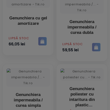
Genunchiera cu gel
Genunchiera
amortizare
impermeabila /
curea dubla
PRET
LIPSĂ STOC
66,05 lei
PRET
LIPSĂ STOC
59,55 lei
Genunchiera
poliester cu
Genunchiera
intaritura din
impermeabila /
plastic
curea simpla