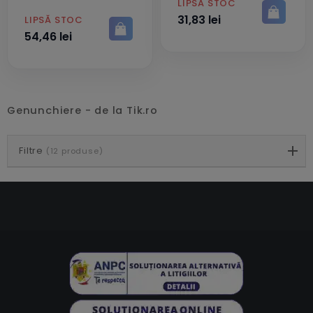
PRET
LIPSĂ STOC
31,83 lei
PRET
LIPSĂ STOC
54,46 lei
Genunchiere - de la Tik.ro
Filtre
(12 produse)