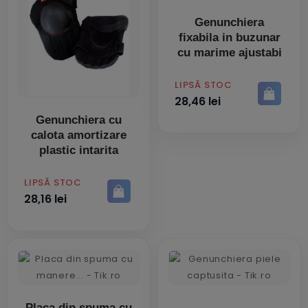
Genunchiera
fixabila in buzunar
cu marime ajustabi
PRET
LIPSĂ STOC
28,46 lei
Genunchiera cu
calota amortizare
plastic intarita
PRET
LIPSĂ STOC
28,16 lei
Placa din spuma cu