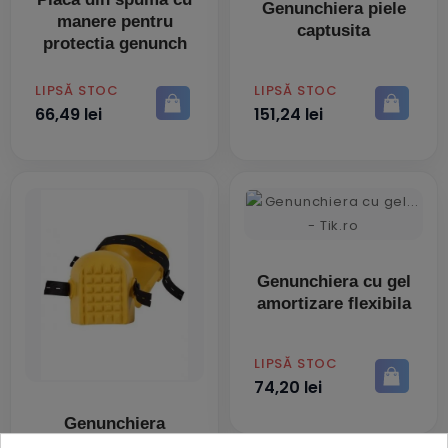
Genunchiera piele
manere pentru
captusita
protectia genunch
PRET
PRET
LIPSĂ STOC
LIPSĂ STOC
66,49 lei
151,24 lei
Genunchiera cu gel
amortizare flexibila
PRET
LIPSĂ STOC
74,20 lei
Genunchiera
poliuretan flexibila