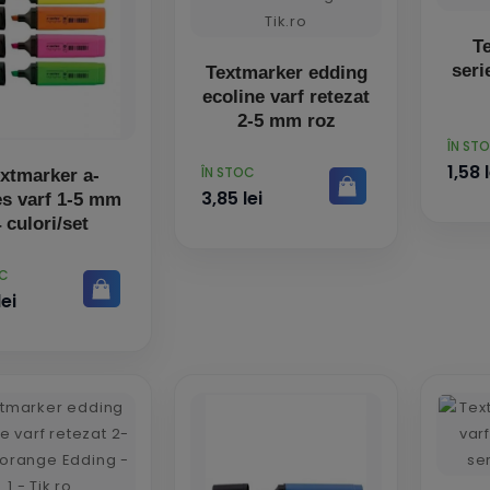
T
seri
Textmarker edding
ecoline varf retezat
2-5 mm roz
PRET
ÎN ST
1,58 l
PRET
ÎN STOC
xtmarker a-
3,85 lei
es varf 1-5 mm
 culori/set
OC
lei