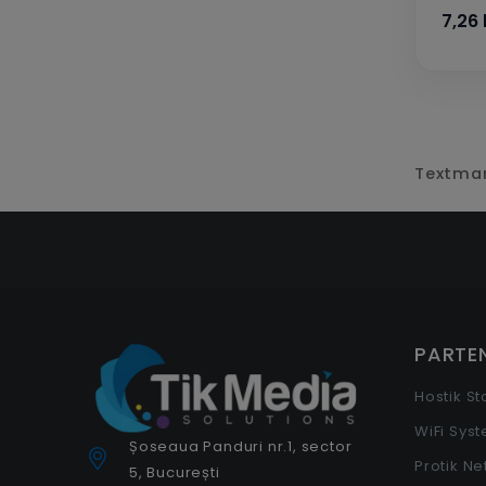
7,26 
Textmark
PARTEN
Hostik S
WiFi Sys
Șoseaua Panduri nr.1, sector
Protik N
5, București