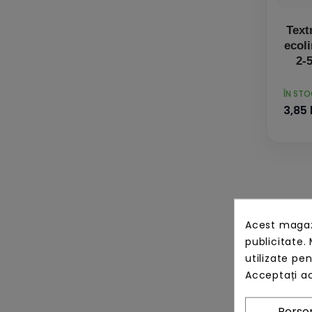
Text
ecoli
2-
PRET
ÎN ST
3,85 
Acest magazi
publicitate. 
utilizate pe
Acceptați ac
Person