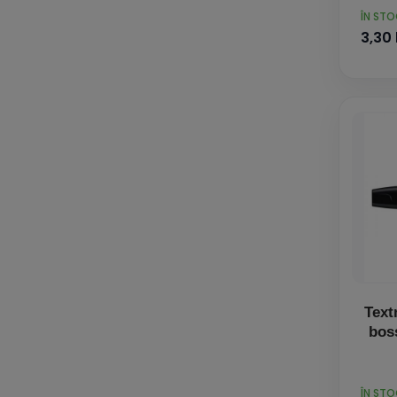
PRET
ÎN ST
3,30 
Text
bos
PRET
ÎN ST