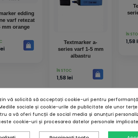
T
seri
marker edding
ne varf retezat
5 mm orange
PRET
ÎN ST
1,58 l
OC
Textmarker a-
lei
series varf 1-5 mm
albastru
PRET
ÎN STOC
1,58 lei
n vă solicită să acceptați cookie-uri pentru performanță
Mediile sociale și cookie-urile de publicitate ale unor terțe
ntru a vă oferi funcții de social media și anunțuri personali
este cookie-uri și procesarea datelor personale implicat
alizați
Respingeți toate
Acc