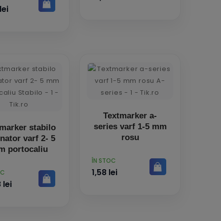
bucati/blister
lei
Textmarker a-
series varf 1-5 mm
marker stabilo
rosu
nator varf 2- 5
 portocaliu
PRET
ÎN STOC
1,58 lei
OC
 lei