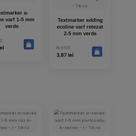
extmarker a-
es varf 1-5 mm
Textmarker edding
verde
ecoline varf retezat
2-5 mm verde
OC
ei
PRET
ÎN STOC
3,87 lei