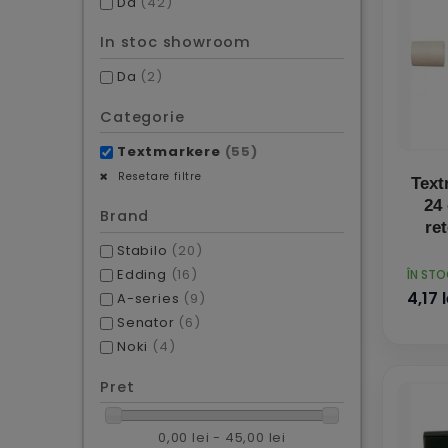
Da
(42)
In stoc showroom
Da
(2)
Categorie
Textmarkere
(55)
Resetare filtre
Text
24 
Brand
re
Stabilo
(20)
PRET
Edding
(16)
ÎN ST
4,17 l
A-series
(9)
Senator
(6)
Noki
(4)
Pret
0,00 lei - 45,00 lei