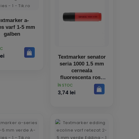
extmarker a-
es varf 1-5 mm
galben
OC
lei
Textmarker senator
seria 1000 1.5 mm
cerneala
fluorescenta rosu
PRET
ÎN STOC
3,74 lei