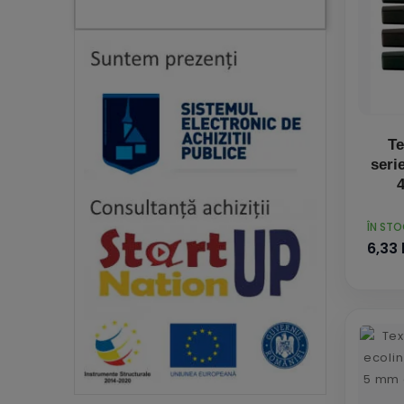
Te
seri
4
PRET
ÎN ST
6,33 