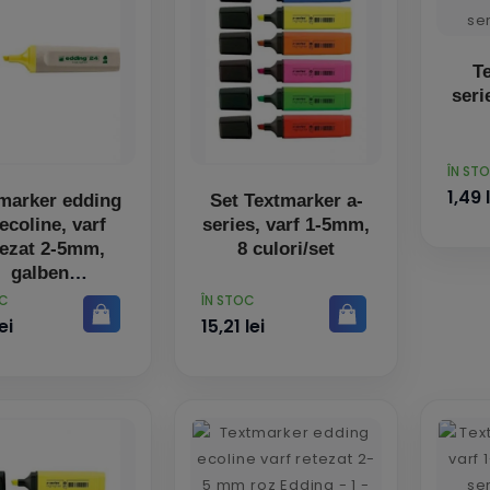
T
seri
PRET
ÎN ST
1,49 
marker edding
Set Textmarker a-
ecoline, varf
series, varf 1-5mm,
tezat 2-5mm,
8 culori/set
galben
PRET
OC
ÎN STOC
ei
15,21 lei