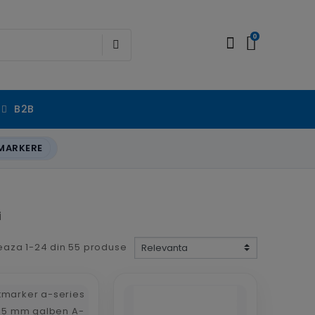
0
B2B
MARKERE
i
eaza 1-24 din 55 produse