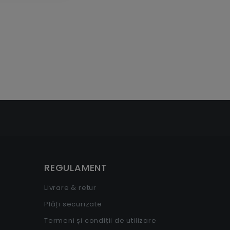
nte
REGULAMENT
Livrare & retur
Plăți securizate
Termeni și condiții de utilizare