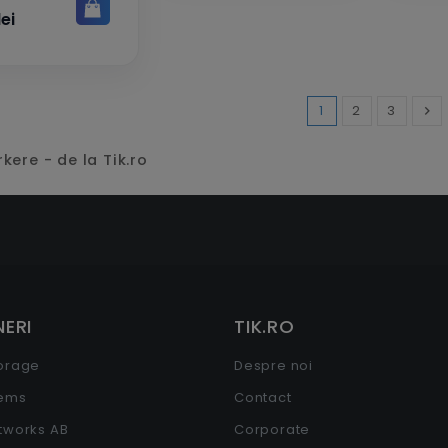
lei
1
2
3

Inai
ere - de la Tik.ro
ERI
TIK.RO
torage
Despre noi
tems
Contact
etworks AB
Corporate