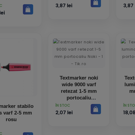
3,87 lei
3,87 
OC
lei
Textmarker noki
Text
wide 9000 varf
lumi
retezat 1-5 mm
mm
portocaliu
PRET
PRET
ÎN STOC
ÎN ST
marker stabilo
2,07 lei
18,08
s varf 2-5 mm
rosu
OC