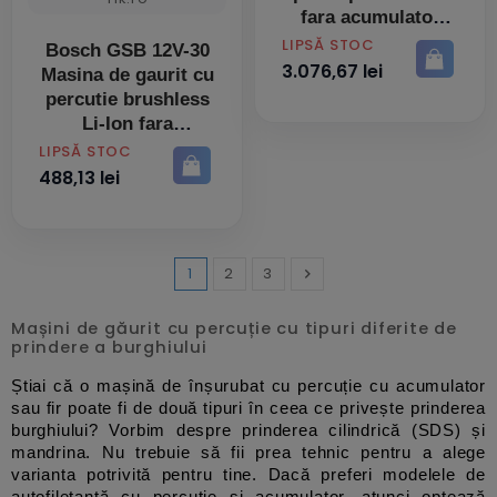
fara acumulator
PRET
LIPSĂ STOC
Bosch GSB 12V-30
3.076,67 lei
Masina de gaurit cu
percutie brushless
Li-Ion fara
acumulator in set
PRET
LIPSĂ STOC
(solo)
488,13 lei
1
2
3

Inainte
Mașini de găurit cu percuție cu tipuri diferite de
prindere a burghiului
Știai că o mașină de înșurubat cu percuție cu acumulator 
sau fir poate fi de două tipuri în ceea ce privește prinderea 
burghiului? Vorbim despre prinderea cilindrică (SDS) și 
mandrina. Nu trebuie să fii prea tehnic pentru a alege 
varianta potrivită pentru tine. Dacă preferi modelele de 
autofiletantă cu percuție și acumulator, atunci optează 