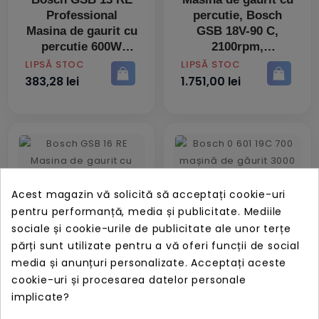
Professional
percutie, Bosch
Masina de gaurit cu
GSB 18V-90 C,
percutie 600W
2100rpm,
acumulator
PRET
PRET
LIPSĂ STOC
LIPSĂ STOC
383,28 lei
1.751,00 lei
Acest magazin vă solicită să acceptați cookie-uri
pentru performanță, media și publicitate. Mediile
Bosch GSB 16 RE
sociale și cookie-urile de publicitate ale unor terțe
Masina de gaurit cu
Mașină de găurit
părți sunt utilizate pentru a vă oferi funcții de social
percutie 750W
Bosch 060119C700,
media și anunțuri personalizate. Acceptați aceste
1300W, 3000rpm,
cookie-uri și procesarea datelor personale
fără cheie
PRET
LIPSĂ STOC
implicate?
856,17 lei
PRET
LIPSĂ STOC