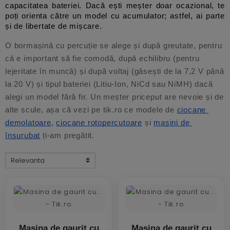
capacitatea bateriei. Dacă ești meșter doar ocazional, te 
poți orienta către un model cu acumulator; astfel, ai parte 
și de libertate de mișcare. 
O bormașină cu percuție se alege și după greutate, pentru 
că e important să fie comodă, după echilibru (pentru 
lejeritate în muncă) și după voltaj (găsești de la 7,2 V până 
la 20 V) și tipul bateriei (Litiu-Ion, NiCd sau NiMH) dacă 
alegi un model fără fir. Un meșter priceput are nevoie și de 
alte scule, așa că vezi pe tik.ro ce modele de
ciocane 
demolatoare
,
ciocane rotopercutoare
 și
mașini de 
înșurubat
 ți-am pregătit. 
Masina de gaurit cu
Masina de gaurit cu