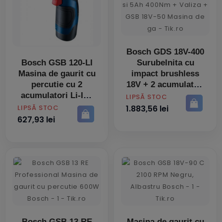
Bosch GDS 18V-400
Bosch GSB 120-LI
Surubelnita cu
Masina de gaurit cu
impact brushless
percutie cu 2
18V + 2 acumulatori
acumulatori Li-Ion
Li-Ion 2Ah si 5Ah
PRET
LIPSĂ STOC
12 V 2Ah 30Nm +
400Nm + Valiza +
PRET
LIPSĂ STOC
1.883,56 lei
Set 23 accesorii
GSB 18V-50 Masina
627,93 lei
burghie si capete
de ga
cu supo
Bosch GSB 13 RE
Masina de gaurit cu