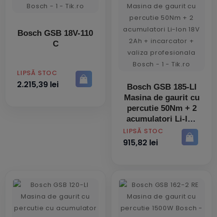
Bosch GSB 18V-110
C
PRET
LIPSĂ STOC
2.215,39 lei
Bosch GSB 185-LI
Masina de gaurit cu
percutie 50Nm + 2
acumulatori Li-Ion
18V 2Ah +
PRET
LIPSĂ STOC
incarcator + valiza
915,82 lei
profesionala