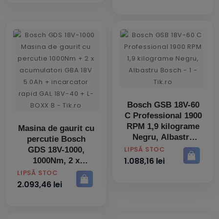
Bosch GSB 18V-60
C Professional 1900
RPM 1,9 kilograme
Masina de gaurit cu
Negru, Albastru
percutie Bosch
PRET
LIPSĂ STOC
GDS 18V-1000,
1.088,16 lei
1000Nm, 2 x
acumulatori GBA
PRET
LIPSĂ STOC
18V 5.0Ah,
2.093,46 lei
incarcator rapid
GAL 18V-40, L-
BOXX