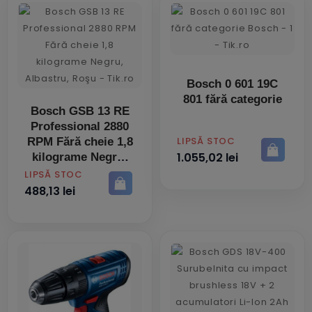
Bosch 0 601 19C
801 fără categorie
Bosch GSB 13 RE
Professional 2880
PRET
LIPSĂ STOC
RPM Fără cheie 1,8
1.055,02 lei
kilograme Negru,
Albastru, Roşu
PRET
LIPSĂ STOC
488,13 lei