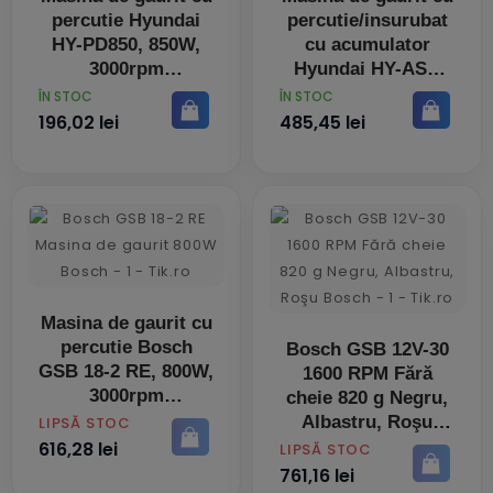
percutie Hyundai
percutie/insurubat
HY-PD850, 850W,
cu acumulator
3000rpm
Hyundai HY-ASB
180 LI, 18V, 1 acum
PRET
PRET
ÎN STOC
ÎN STOC
2.0Ah
196,02 lei
485,45 lei
Masina de gaurit cu
percutie Bosch
Bosch GSB 12V-30
GSB 18-2 RE, 800W,
1600 RPM Fără
3000rpm
cheie 820 g Negru,
Albastru, Roşu
PRET
LIPSĂ STOC
616,28 lei
PRET
LIPSĂ STOC
761,16 lei