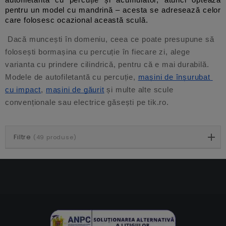
pentru un model cu mandrină – acesta se adresează celor 
care folosesc ocazional această sculă. 
 Dacă muncești în domeniu, ceea ce poate presupune să 
folosești bormașina cu percuție în fiecare zi, alege 
varianta cu prindere cilindrică, pentru că e mai durabilă. 
Modele de autofiletantă cu percuție,
mașini de înșurubat 
cu impact
,
mașini de găurit
 și multe alte scule 
convenționale sau electrice găsești pe tik.ro. 
Filtre
(49 produse)