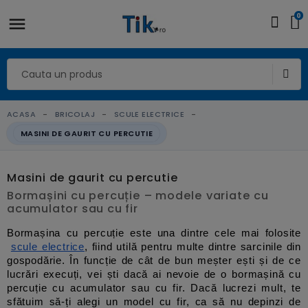
0
ACASA
BRICOLAJ
SCULE ELECTRICE
MASINI DE GAURIT CU PERCUTIE
Masini de gaurit cu percutie
Bormașini cu percuție – modele variate cu
acumulator sau cu fir
Bormașina cu percuție este una dintre cele mai folosite
scule electrice
, fiind utilă pentru multe dintre sarcinile din 
gospodărie. În funcție de cât de bun meșter ești și de ce 
lucrări execuți, vei ști dacă ai nevoie de o bormașină cu 
percuție cu acumulator sau cu fir. Dacă lucrezi mult, te 
sfătuim să-ți alegi un model cu fir, ca să nu depinzi de 