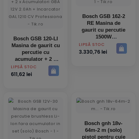
Bosch GSB 162-2
RE Masina de
gaurit cu percutie
1500W
Bosch GSB 120-LI
PRET
LIPSĂ STOC
Masina de gaurit cu
3.330,76 lei
percutie cu
acumulator + 2 x
Acumulatori GBA
PRET
LIPSĂ STOC
12V 2.0Ah +
611,62 lei
Incarcator GAL
1210 CV
Professiona
Bosch gnh 18v-
64m-2 m (solo)
pistol pentru cuie