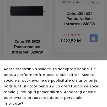
Zobo ZB-IE24
Panou radiant
infrarosu 2400W
PRET
LIPSĂ STOC
1.222,52 lei
Zobo ZB-IE32
Panou radiant
infrarosu 3200W
PRET
LIPSĂ STOC
1.263,02 lei
Acest magazin vă solicită să acceptați cookie-uri
pentru performanță, media și publicitate. Mediile
sociale și cookie-urile de publicitate ale unor terțe
părți sunt utilizate pentru a vă oferi funcții de social
media și anunțuri personalizate. Acceptați aceste
cookie-uri și procesarea datelor personale
implicate?