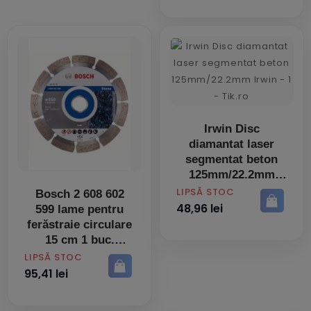
Irwin Disc
diamantat laser
segmentat beton
125mm/22.2mm
PRET
LIPSĂ STOC
Bosch 2 608 602
48,96 lei
599 lame pentru
ferăstraie circulare
15 cm 1 buc.
PRET
LIPSĂ STOC
95,41 lei