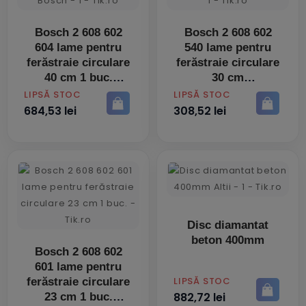
Bosch 2 608 602
Bosch 2 608 602
604 lame pentru
540 lame pentru
ferăstraie circulare
ferăstraie circulare
40 cm 1 buc.
30 cm
PRET
PRET
LIPSĂ STOC
LIPSĂ STOC
684,53 lei
308,52 lei
Disc diamantat
beton 400mm
Bosch 2 608 602
601 lame pentru
PRET
LIPSĂ STOC
ferăstraie circulare
882,72 lei
23 cm 1 buc.