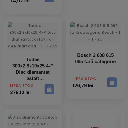
74,07 lei
Bosch 2 608 615
Tudee
065 fără categorie
300x2.8x10x25.4-P
Disc diamantat
asfalt
PRET
LIPSĂ STOC
126,79 lei
PRET
LIPSĂ STOC
378,12 lei