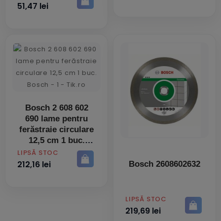
51,47 lei
Bosch 2 608 602
690 lame pentru
ferăstraie circulare
12,5 cm 1 buc.
PRET
LIPSĂ STOC
212,16 lei
Bosch 2608602632
PRET
LIPSĂ STOC
219,69 lei