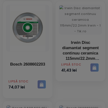
Irwin Disc
diamantat segment
continuu ceramica
115mm/22.2mm
PRET
Bosch 2608602203
LIPSĂ STOC
41,43 lei
PRET
LIPSĂ STOC
74,07 lei