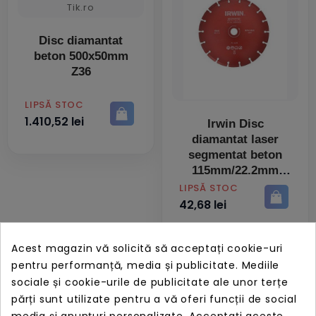
Disc diamantat
beton 500x50mm
Z36
PRET
LIPSĂ STOC
1.410,52 lei
Irwin Disc
diamantat laser
segmentat beton
115mm/22.2mm
PRET
LIPSĂ STOC
42,68 lei
Acest magazin vă solicită să acceptați cookie-uri
pentru performanță, media și publicitate. Mediile
sociale și cookie-urile de publicitate ale unor terțe
părți sunt utilizate pentru a vă oferi funcții de social
media și anunțuri personalizate. Acceptați aceste