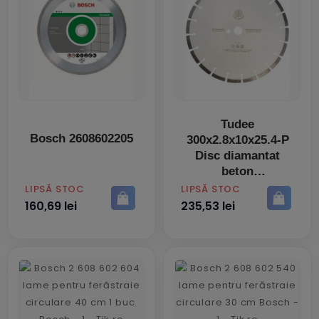
Tudee
Bosch 2608602205
300x2.8x10x25.4-P
Disc diamantat
beton
PRET
PRET
LIPSĂ STOC
LIPSĂ STOC
160,69 lei
235,53 lei