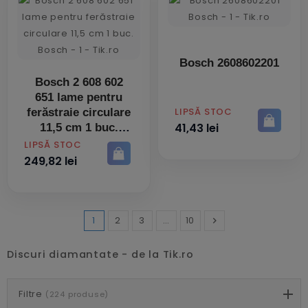
Bosch 2608602201
Bosch 2 608 602
651 lame pentru
PRET
LIPSĂ STOC
ferăstraie circulare
41,43 lei
11,5 cm 1 buc.
PRET
LIPSĂ STOC
249,82 lei
1
2
3
…
10

Inainte
Discuri diamantate - de la Tik.ro
Filtre
(224 produse)