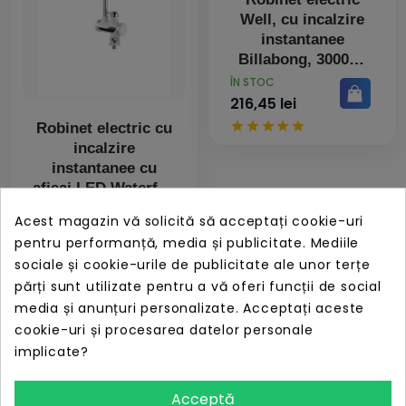
Well, cu incalzire
instantanee
Billabong, 3000W,
IPX4
PRET
ÎN STOC
216,45 lei
Robinet electric cu
incalzire
instantanee cu
afisaj LED Waterfall
Well, 3000W,
PRET
ÎN STOC
Acest magazin vă solicită să acceptați cookie-uri
rotatie: 360⁰
222,45 lei
pentru performanță, media și publicitate. Mediile
sociale și cookie-urile de publicitate ale unor terțe
părți sunt utilizate pentru a vă oferi funcții de social
media și anunțuri personalizate. Acceptați aceste
cookie-uri și procesarea datelor personale
implicate?
Robinet electric cu
incalzire
Acceptă