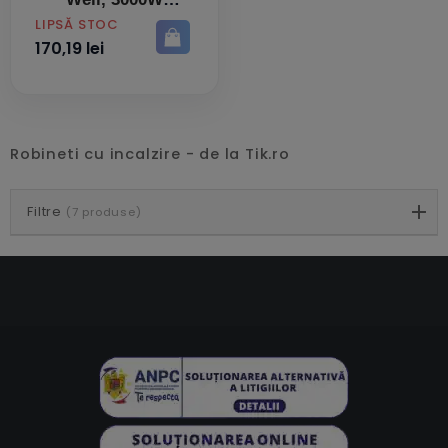
PRET
LIPSĂ STOC
170,19 lei
Robineti cu incalzire - de la Tik.ro
Filtre
(7 produse)