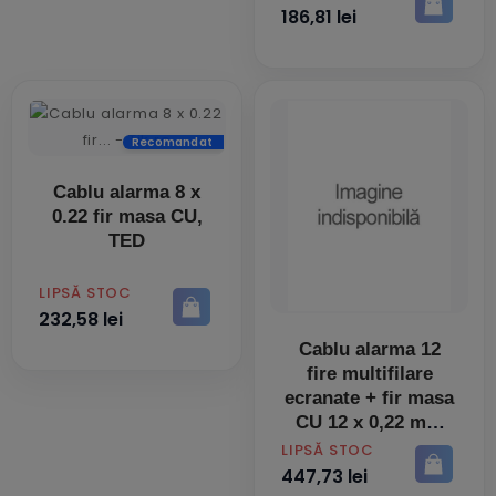
186,81 lei
Recomandat
Cablu alarma 8 x
0.22 fir masa CU,
TED
PRET
LIPSĂ STOC
232,58 lei
Cablu alarma 12
fire multifilare
ecranate + fir masa
CU 12 x 0,22 mm
rola 100ml CEAM /
PRET
LIPSĂ STOC
CVSMq5 BBB
447,73 lei