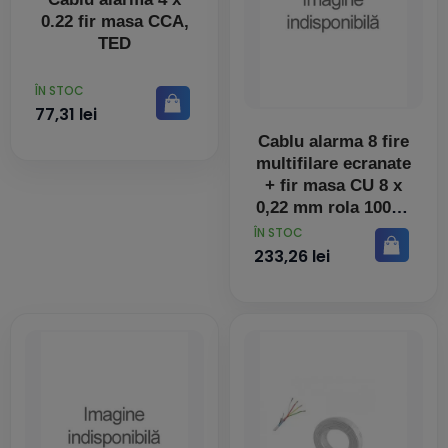
0.22 fir masa CCA,
TED
PRET
ÎN STOC
77,31 lei
Cablu alarma 8 fire
multifilare ecranate
+ fir masa CU 8 x
0,22 mm rola 100ml
CVSMq5 BBB
PRET
ÎN STOC
233,26 lei