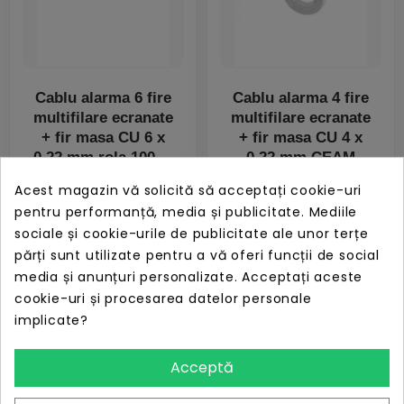
Cablu alarma 6 fire
Cablu alarma 4 fire
multifilare ecranate
multifilare ecranate
+ fir masa CU 6 x
+ fir masa CU 4 x
0,22 mm rola 100ml
0,22 mm CEAM
CVSMq5 BBB
PRET
PRET
ÎN STOC
ÎN STOC
Acest magazin vă solicită să acceptați cookie-uri
304,42 lei
203,98 lei
pentru performanță, media și publicitate. Mediile
sociale și cookie-urile de publicitate ale unor terțe
părți sunt utilizate pentru a vă oferi funcții de social
media și anunțuri personalizate. Acceptați aceste
cookie-uri și procesarea datelor personale
Recomandat
Recomandat
implicate?
Cablu alarma 6 fire
Cablu alarma 4 x
multifilare ecranate
0.22 fir masa CU,
Acceptă
fir masa CU 6 x 0,22
TED TED002297
mm CEAM