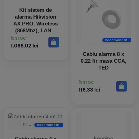
Kit sistem de
alarma Hikvision
AX PRO, Wireless
(868Mhz), LAN +
Wi-Fi + GPRS, alb
PRET
ÎN STOC
Recomandat
1.066,02 lei
Cablu alarma 8 x
0.22 fir masa CCA,
TED
PRET
ÎN STOC
116,33 lei
Recomandat
Cablu alarma 4 x