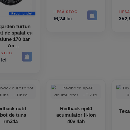
PRET
PRET
LIPSĂ STOC
LIPS
Recomandat
16,24 lei
352,9
garden furtun
at de spalat cu
siune 170 bar
7m
Ă STOC
 lei
dback cutit
Redback ep40
Texa
bot de tuns
acumulator li-ion
rm24a
40v 4ah