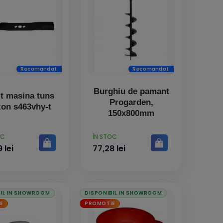
Recomandat
Recomandat
Burghiu de pamant
it masina tuns
Progarden,
on s463vhy-t
150x800mm
PRET
OC
ÎN STOC
 lei
77,28 lei
BIL IN SHOWROOM
DISPONIBIL IN SHOWROOM
E
PROMOTIE