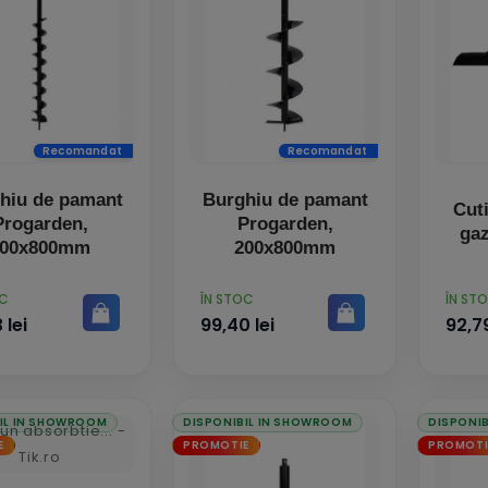
Recomandat
Recomandat
hiu de pamant
Burghiu de pamant
Cut
Progarden,
Progarden,
gaz
100x800mm
200x800mm
PRET
PRET
OC
ÎN STOC
ÎN ST
 lei
99,40 lei
92,79
IL IN SHOWROOM
DISPONIBIL IN SHOWROOM
DISPONI
E
PROMOTIE
PROMOTI