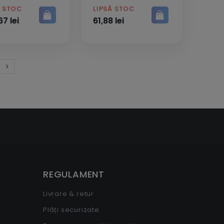
PRET
Ă STOC
LIPSĂ STOC
7 lei
61,88 lei

Inainte
REGULAMENT
Livrare & retur
Plăți securizate