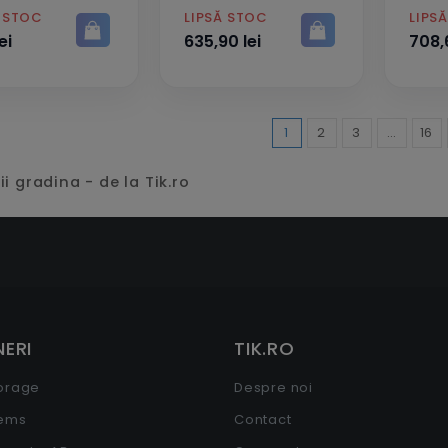
PRET
PRET
Ă STOC
LIPSĂ STOC
LIPS
ei
635,90 lei
708,6
1
2
3
…
16
i gradina - de la Tik.ro
ERI
TIK.RO
torage
Despre noi
tems
Contact