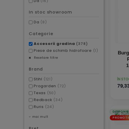
Da
(16)
In stoc showroom
Da
(8)
Categorie
Accesorii gradina
(378)
Piese de schimb hidrofoare
(1)
Burg
Resetare filtre
Brand
PRET
Stihl
(121)
ÎN ST
79,33
Progarden
(72)
Texas
(50)
Redback
(34)
Ruris
(24)
DISPONIB
mai mult
PROMOTI
Pret