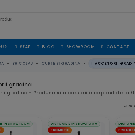
URI
SEAP
BLOG
SHOWROOM
CONTACT
SA
BRICOLAJ
CURTE SI GRADINA
ACCESORII GRADI
rii gradina
ii gradina - Produse si accesorii incepand de la 0,
Afise
IL IN SHOWROOM
DISPONIBIL IN SHOWROOM
DISPONI
E
PROMOTIE
PROMOTI