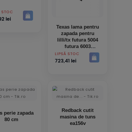
Ă STOC
2 lei
Texas lama pentru
zapada pentru
lilli/tx futura 5004
futura 6003
PRET
LIPSĂ STOC
723,41 lei
Redback cutit
s perie zapada
masina de tuns
80 cm
ea156v