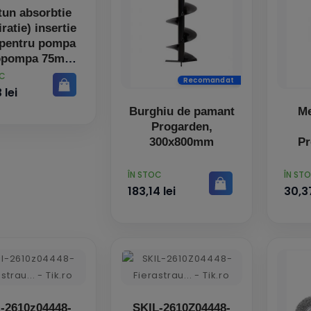
tun absorbtie
ratie) insertie
 pentru pompa
opompa 75mm,
1m
OC
Recomandat
 lei
Burghiu de pamant
M
Progarden,
300x800mm
Pr
PRET
PRET
ÎN STOC
ÎN ST
183,14 lei
30,37
l-2610z04448-
SKIL-2610Z04448-