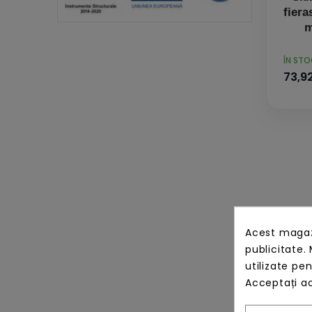
fiera
m
PRET
ÎN ST
73,92
Acest magazi
publicitate. 
utilizate pe
Acceptați ac
Bob
pent