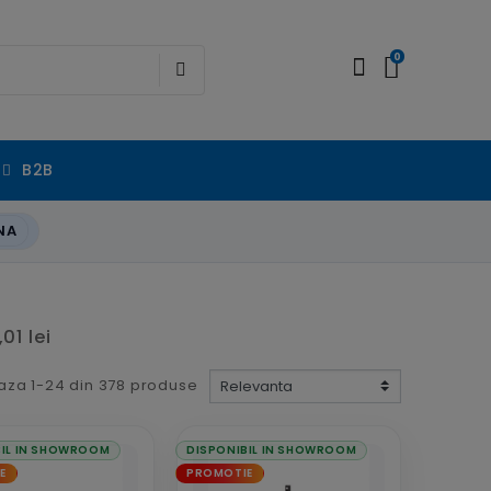
0
B2B
NA
01 lei
aza 1-24 din 378 produse
BIL IN SHOWROOM
DISPONIBIL IN SHOWROOM
E
PROMOTIE