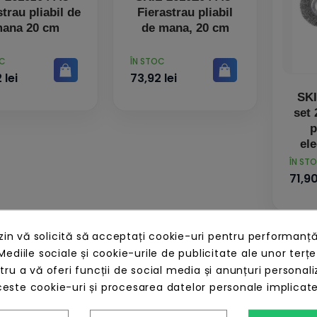
strau pliabil de
Fierastrau pliabil
ana 20 cm
de mana, 20 cm
PRET
OC
ÎN STOC
 lei
73,92 lei
SKI
set 
p
ele
b
PRET
ÎN ST
71,90
n vă solicită să acceptați cookie-uri pentru performanță
Mediile sociale și cookie-urile de publicitate ale unor terțe
ntru a vă oferi funcții de social media și anunțuri personali
este cookie-uri și procesarea datelor personale implicat
ina fir 1.6mm
L
ru coasele Skil
ma