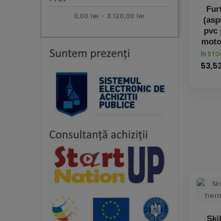
Fur
0,00 lei - 3.120,00 lei
(aspi
pvc
mot
PRET
ÎN ST
53,53
Ski