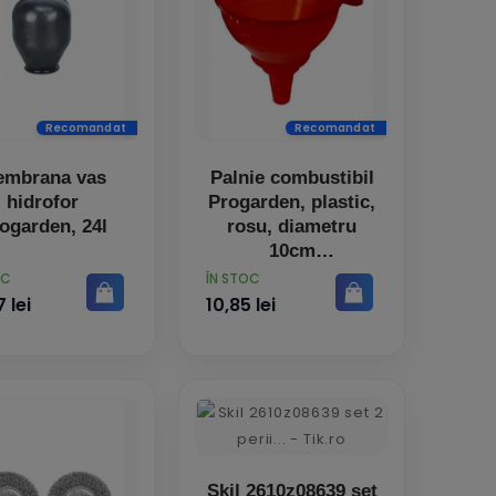
Recomandat
Recomandat
embrana vas
Palnie combustibil
hidrofor
Progarden, plastic,
ogarden, 24l
rosu, diametru
10cm
PRET
OC
ÎN STOC
 lei
10,85 lei
Skil 2610z08639 set