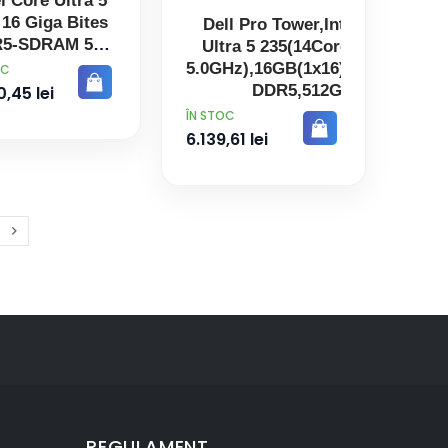
el Core Ultra 5
 16 Giga Bites
Dell Pro Tower,Intel Core
5-SDRAM 512
Ultra 5 235(14Cores up to
ga Bites SSD
5.0GHz),16GB(1x16)5600MT/s
OC
ndows 11 Pro
DDR5,512GB
,45 lei
im PC PC-ul
SSD,DVD+/-,Intel Integrated
PRET
ÎN STOC
Negru
Graphics,W
6.139,61 lei

Inainte
REGULAMENT