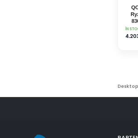
QC
Ry
83
B
PRET
ÎN ST
SDR
4.203
Win
Mic
Desktop 
PARTEN