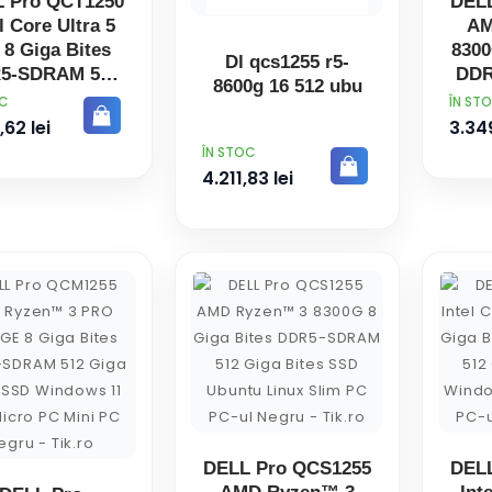
 Pro QCT1250
DEL
l Core Ultra 5
AM
 8 Giga Bites
8300
Dl qcs1255 r5-
5-SDRAM 512
DDR
8600g 16 512 ubu
ga Bites SSD
Gi
PRET
OC
ÎN ST
dows 11 Pro
Wi
,62 lei
3.349
r PC-ul Negru
Sl
PRET
ÎN STOC
4.211,83 lei
DELL Pro QCS1255
DEL