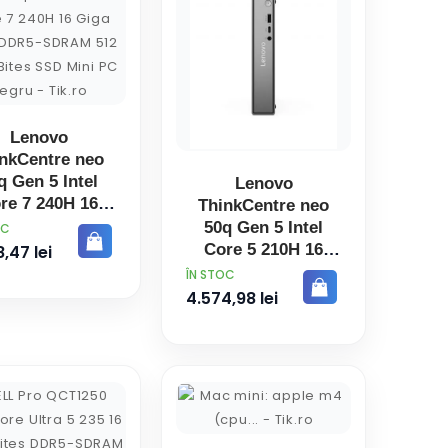
Lenovo
nkCentre neo
q Gen 5 Intel
Lenovo
re 7 240H 16
ThinkCentre neo
a Bites DDR5-
50q Gen 5 Intel
OC
AM 512 Giga
Core 5 210H 16
,47 lei
s SSD Mini PC
Giga Bites DDR5-
PRET
ÎN STOC
Negru
SDRAM 512 Giga
4.574,98 lei
Bites SSD Mini PC
Negru