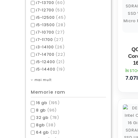
i7-13700
(60)
i7-12700
(53)
i5-12500
(45)
i5-13500
(28)
i7-10700
(27)
i7-11700
(27)
i3-14100
(26)
QC
i7-14700
(22)
Core
i5-12400
(21)
16
i5-14400
(19)
DDR
PRET
ÎN ST
Gi
7.071
mai mult
Win
Mic
Memorie ram
16 gb
(195)
8 gb
(96)
32 gb
(78)
8gb
(38)
64 gb
(32)