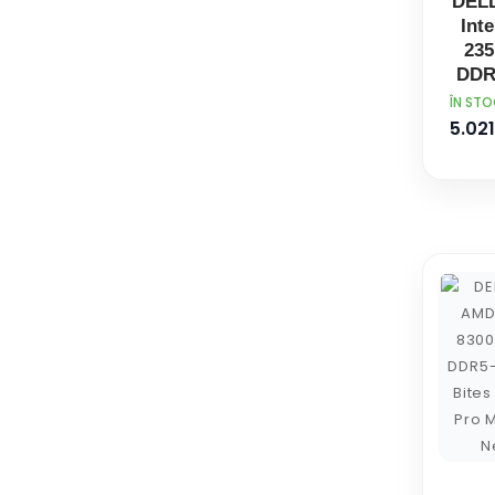
DELL
Inte
235
DDR
Gi
PRET
ÎN ST
Win
5.021
Towe