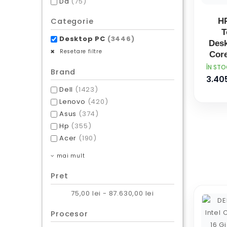
Da
(75)
H
Categorie
T
Desktop PC
(3446)
Desk
Resetare filtre
Core
8 Gi
PRET
ÎN ST
Brand
SDR
3.405
Dell
(1423)
Fr
Lenovo
(420)
Asus
(374)
Hp
(355)
Acer
(190)
mai mult
Pret
75,00 lei - 87.630,00 lei
Procesor