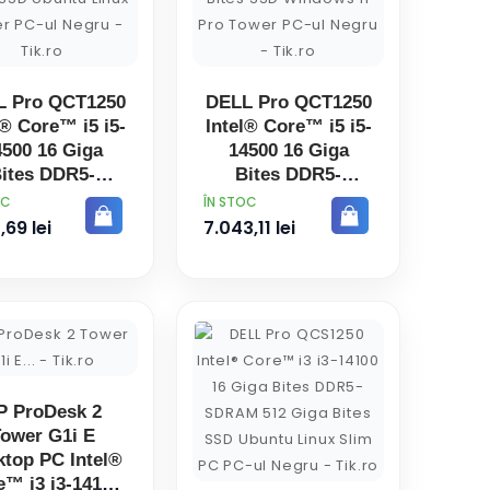
L Pro QCT1250
DELL Pro QCT1250
l® Core™ i5 i5-
Intel® Core™ i5 i5-
4500 16 Giga
14500 16 Giga
ites DDR5-
Bites DDR5-
AM 512 Giga
SDRAM 512 Giga
PRET
OC
ÎN STOC
es SSD Ubuntu
Bites SSD
,69 lei
7.043,11 lei
x Tower PC-ul
Windows 11 Pro
Negru
Tower PC-ul Negru
P ProDesk 2
ower G1i E
top PC Intel®
e™ i3 i3-14100