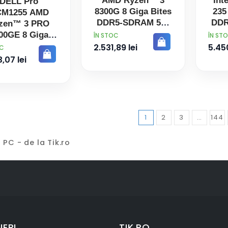
AMD Ryzen™ 3
Int
DELL Pro
8300G 8 Giga Bites
235
M1255 AMD
DDR5-SDRAM 512
DDR
zen™ 3 PRO
Giga Bites SSD
Gi
00GE 8 Giga
PRET
PRET
ÎN STOC
ÎN ST
Ubuntu Linux Slim
Wi
ites DDR5-
2.531,89 lei
5.450
OC
PC PC-ul Negru
Sl
AM 512 Giga
,07 lei
Bites SSD
dows 11 Pro
ro PC Mini PC
Negru
1
2
3
…
144
PC - de la Tik.ro
ERI
TIK.RO