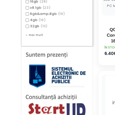
16gb
(28)
≥8.1gb
(23)
6gb&amp;8gb
(19)
4gb
(16)
32gb
(10)
QC
Core
mai mult
16
DDR
PRET
ÎN ST
Gi
6.406
U
Mic