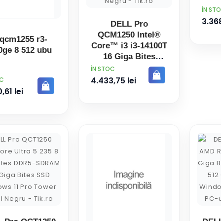
8 Gi
PRET
ÎN ST
SDR
3.368
DELL Pro
QCM1250 Intel®
 qcm1255 r3-
Fr
Core™ i3 i3-14100T
0ge 8 512 ubu
16 Giga Bites
DDR5-SDRAM 512
PRET
ÎN STOC
Giga Bites SSD
4.433,75 lei
OC
Windows 11 Pro
,61 lei
Micro PC Mini PC
Negru