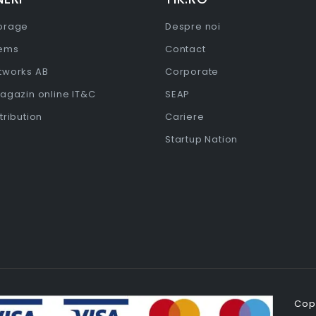
torage
Despre noi
tems
Contact
etworks AB
Corporate
Magazin online IT&C
SEAP
stribution
Cariere
Startup Nation
Copy