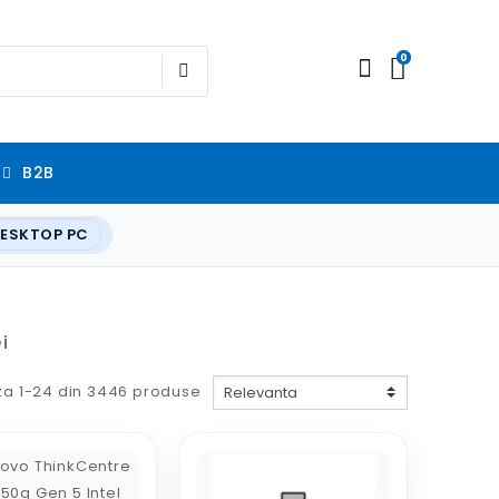
0
B2B
ESKTOP PC
i
za 1-24 din 3446 produse