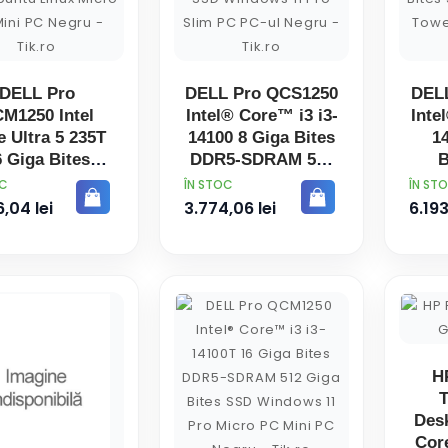
DELL Pro
DELL Pro QCS1250
DEL
M1250 Intel
Intel® Core™ i3 i3-
Inte
 Ultra 5 235T
14100 8 Giga Bites
1
 Giga Bites
DDR5-SDRAM 512
B
5-SDRAM 512
Giga Bites SSD
SDR
PRET
PRET
OC
ÎN STOC
ÎN ST
ga Bites SSD
Windows 11 Pro
Bit
,04 lei
3.774,06 lei
6.193
buntu Linux
Slim PC PC-ul
Linu
ro PC Mini PC
Negru
Negru
H
T
Desk
Cor