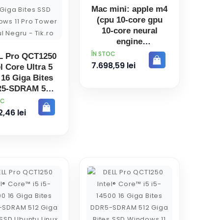
Mac mini: apple m4
(cpu 10-core gpu
10-core neural
engine
PRET
ÎN STOC
L Pro QCT1250
7.698,59 lei
el Core Ultra 5
 16 Giga Bites
5-SDRAM 512
ga Bites SSD
OC
ndows 11 Pro
,46 lei
r PC-ul Negru