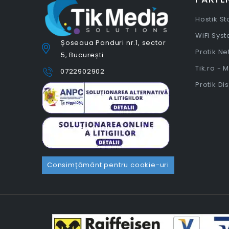
Hostik S
WiFi Sys
Șoseaua Panduri nr.1, sector
Protik N
5, București
Tik.ro - 
0722902902
Protik Di
Consimțământ pentru cookie-uri