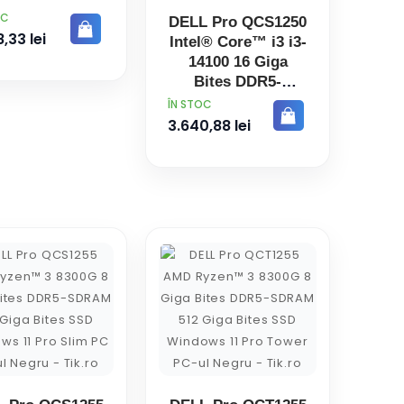
ga Bites DDR5-
OC
DELL Pro QCS1250
AM 256 Giga
,33 lei
Intel® Core™ i3 i3-
Bites SSD
14100 16 Giga
eeDOS PC-ul
Bites DDR5-
Negru
SDRAM 512 Giga
PRET
ÎN STOC
Bites SSD Ubuntu
3.640,88 lei
Linux Slim PC PC-
ul Negru