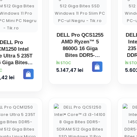
DELL Pro QCS1255
DEL
AMD Ryzen™ 5
Int
DELL Pro
8600G 16 Giga
235
M1250 Intel
Bites DDR5-
DDR
 Ultra 5 235T
SDRAM 512 Giga
Gi
 Giga Bites
PRET
PRET
ÎN STOC
ÎN ST
Bites SSD
Wi
5-SDRAM 512
5.147,47 lei
5.602
OC
Windows 11 Pro
Towe
ga Bites SSD
,42 lei
Slim PC PC-ul
dows 11 Pro
Negru
ro PC Mini PC
Negru