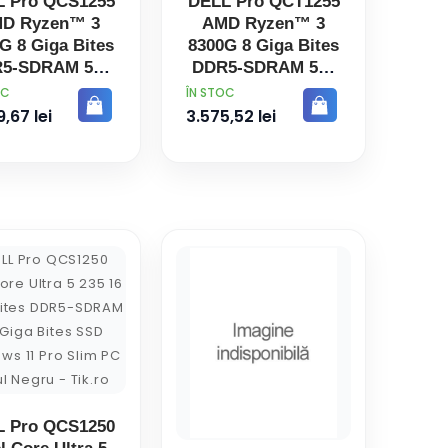
L Pro QCS1255
DELL Pro QCT1255
D Ryzen™ 3
AMD Ryzen™ 3
G 8 Giga Bites
8300G 8 Giga Bites
5-SDRAM 512
DDR5-SDRAM 512
ga Bites SSD
Giga Bites SSD
PRET
OC
ÎN STOC
ndows 11 Pro
Windows 11 Pro
,67 lei
3.575,52 lei
im PC PC-ul
Tower PC-ul Negru
Negru
L Pro QCS1250