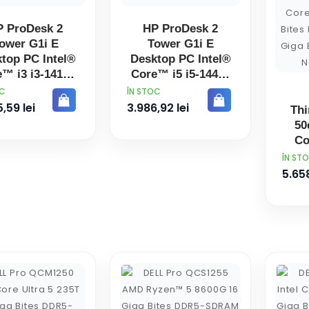
P ProDesk 2
HP ProDesk 2
ower G1i E
Tower G1i E
top PC Intel®
Desktop PC Intel®
™ i3 i3-14100
Core™ i5 i5-14400
ga Bites DDR5-
8 Giga Bites DDR5-
PRET
OC
ÎN STOC
AM 512 Giga
SDRAM 512 Giga
,59 lei
3.986,92 lei
Thi
Bites SSD
Bites SSD
50
eeDOS PC-ul
FreeDOS PC-ul
Co
Negru
Negru
Gig
PRET
ÎN ST
SDR
5.658
Bite