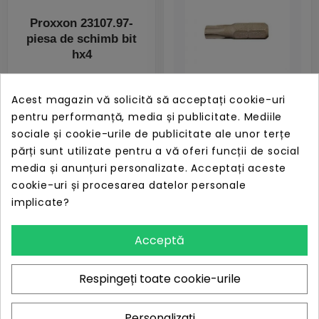
Proxxon 23107.97-
piesa de schimb bit
hx4
PRET
ÎN STOC
Acest magazin vă solicită să acceptați cookie-uri
3,90 lei
pentru performanță, media și publicitate. Mediile
Proxxon 23107.101-
sociale și cookie-urile de publicitate ale unor terțe
piesa de schimb bit
părți sunt utilizate pentru a vă oferi funcții de social
scurt tx30
media și anunțuri personalizate. Acceptați aceste
cookie-uri și procesarea datelor personale
PRET
ÎN STOC
implicate?
28,98 lei
Acceptă
Respingeți toate cookie-urile
Piese de schimb Proxxon 23107 - de la Tik.ro
Personalizați