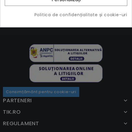
Filtre
(2 produse)
Politica de confidențialitate și cookie-uri
Consimțământ pentru cookie-uri
PARTENERI
TIK.RO
REGULAMENT