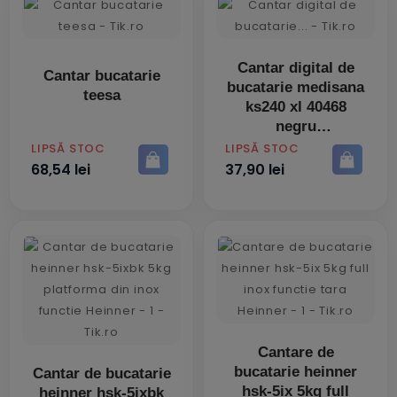
Cantar digital de
Cantar bucatarie
bucatarie medisana
teesa
ks240 xl 40468
negru
PRET
PRET
LIPSĂ STOC
LIPSĂ STOC
68,54 lei
37,90 lei
Cantare de
bucatarie heinner
Cantar de bucatarie
hsk-5ix 5kg full
heinner hsk-5ixbk