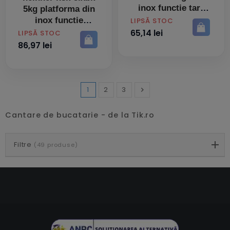
inox functie tara
5kg platforma din
inox functie
PRET
LIPSĂ STOC
65,14 lei
PRET
LIPSĂ STOC
86,97 lei
1
2
3

Inainte
Cantare de bucatarie - de la Tik.ro
Filtre
(49 produse)