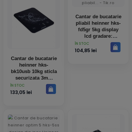
Cantar de bucatarie
pliabil heinner hks-
fd5gr 5kg display
lcd gradare:
PRET
ÎN STOC
104,85 lei
Cantar de bucatarie
heinner hks-
bk10usb 10kg sticla
securizata 3mm
display
PRET
ÎN STOC
133,05 lei