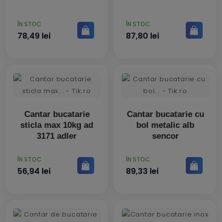
PRET
PRET
ÎN STOC
ÎN STOC
78,49 lei
87,80 lei
Cantar bucatarie
Cantar bucatarie cu
sticla max 10kg ad
bol metalic alb
3171 adler
sencor
PRET
PRET
ÎN STOC
ÎN STOC
56,94 lei
89,33 lei