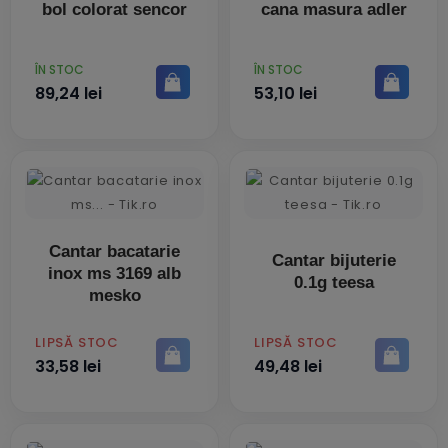
bol colorat sencor
cana masura adler
PRET
PRET
ÎN STOC
ÎN STOC
89,24 lei
53,10 lei
Cantar bacatarie
Cantar bijuterie
inox ms 3169 alb
0.1g teesa
mesko
PRET
PRET
LIPSĂ STOC
LIPSĂ STOC
33,58 lei
49,48 lei