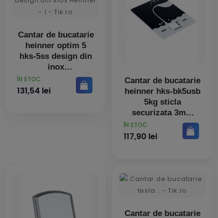
Cantar de bucatarie
heinner optim 5
hks-5ss design din
inox
PRET
ÎN STOC
Cantar de bucatarie
131,54 lei
heinner hks-bk5usb
5kg sticla
securizata 3mm
display
PRET
ÎN STOC
117,90 lei
Cantar de bucatarie