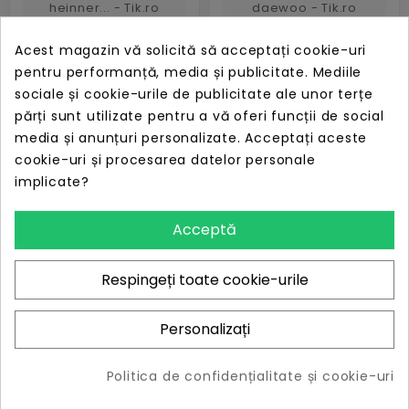
Acest magazin vă solicită să acceptați cookie-uri
Cantar de bucatarie
Cantar bucatarie
heinner hks-5rss
pentru performanță, media și publicitate. Mediile
inox daewoo
5kg platforma inox
sociale și cookie-urile de publicitate ale unor terțe
display lcd
părți sunt utilizate pentru a vă oferi funcții de social
PRET
PRET
ÎN STOC
ÎN STOC
media și anunțuri personalizate. Acceptați aceste
86,05 lei
114,19 lei
cookie-uri și procesarea datelor personale
implicate?
Acceptă
Respingeți toate cookie-urile
Cantar bucatarie
Cantar bucatarie
sticla securizata
sticla securizata
Personalizați
portocaliu
verde senc
Politica de confidențialitate și cookie-uri
PRET
PRET
ÎN STOC
ÎN STOC
46,72 lei
46,72 lei