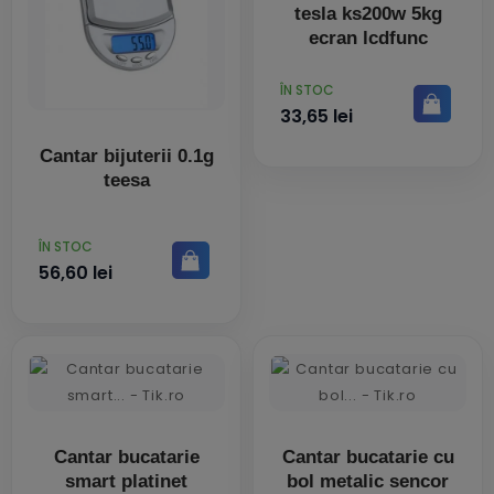
tesla ks200w 5kg
ecran lcdfunc
PRET
ÎN STOC
33,65 lei
Cantar bijuterii 0.1g
teesa
PRET
ÎN STOC
56,60 lei
Cantar bucatarie
Cantar bucatarie cu
smart platinet
bol metalic sencor