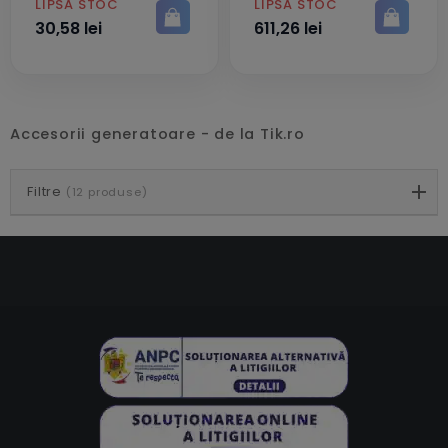
PRET
PRET
LIPSĂ STOC
LIPSĂ STOC
30,58 lei
611,26 lei
Accesorii generatoare - de la Tik.ro
Filtre
(12 produse)