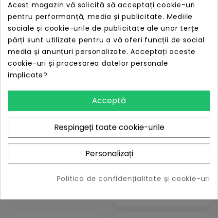
Acest magazin vă solicită să acceptați cookie-uri
24Vcc, RS232
HGM1790N, LCD, 8-
35Vcc
pentru performanță, media și publicitate. Mediile
PRET
PRET
sociale și cookie-urile de publicitate ale unor terțe
LIPSĂ STOC
LIPSĂ STOC
1.101,40 lei
781,97 lei
părți sunt utilizate pentru a vă oferi funcții de social
media și anunțuri personalizate. Acceptați aceste
cookie-uri și procesarea datelor personale
implicate?
Acceptă
Panou Control
Respingeți toate cookie-urile
SmartGen
Modul conectare
HGM4020N, LCD, 8-
GSM CMM366A-4G
35Vcc
Personalizați
PRET
LIPSĂ STOC
1.158,64 lei
PRET
LIPSĂ STOC
Politica de confidențialitate și cookie-uri
2.340,91 lei