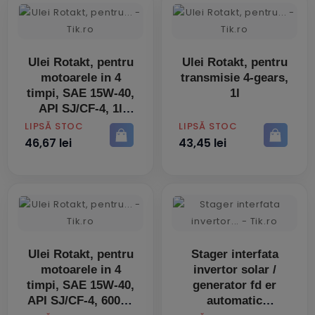
Ulei Rotakt, pentru
Ulei Rotakt, pentru
motoarele in 4
transmisie 4-gears,
timpi, SAE 15W-40,
1l
API SJ/CF-4, 1l
PRET
PRET
LIPSĂ STOC
LIPSĂ STOC
46,67 lei
43,45 lei
Ulei Rotakt, pentru
Stager interfata
motoarele in 4
invertor solar /
timpi, SAE 15W-40,
generator fd er
API SJ/CF-4, 600ml
automatic