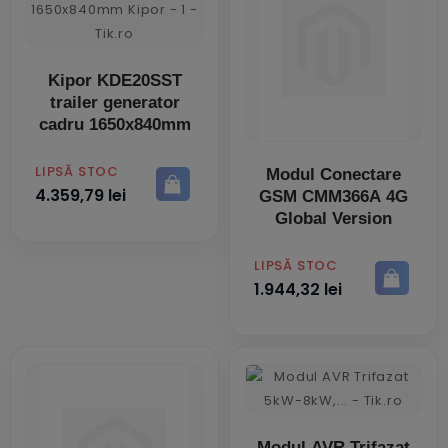
Kipor KDE20SST
trailer generator
cadru 1650x840mm
PRET
LIPSĂ STOC
Modul Conectare
4.359,79 lei
GSM CMM366A 4G
Global Version
PRET
LIPSĂ STOC
1.944,32 lei
Modul AVR Trifazat