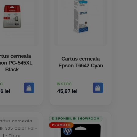
rtus cerneala
Cartus cerneala
non PG-545XL
Epson T6642 Cyan
Black
PRET
OC
ÎN STOC
6 lei
45,87 lei
DISPONIBIL IN SHOWROOM
PROMOTIE