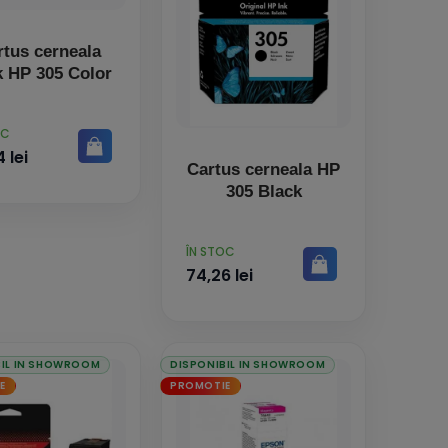
rtus cerneala
Pack HP 305 Color
OC
 lei
Cartus cerneala HP
305 Black
PRET
ÎN STOC
74,26 lei
BIL IN SHOWROOM
DISPONIBIL IN SHOWROOM
E
PROMOTIE