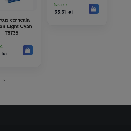
PRET
ÎN STOC
55,51 lei
rtus cerneala
on Light Cyan
T6735
OC
 lei

Inainte