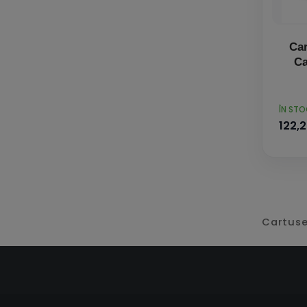
Car
Ca
PRET
ÎN ST
122,2
Cartuse 