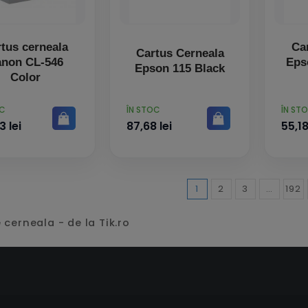
tus cerneala
Ca
Cartus Cerneala
non CL-546
Eps
Epson 115 Black
Color
PRET
PRET
OC
ÎN STOC
ÎN ST
3 lei
87,68 lei
55,18
1
2
3
…
192
cerneala - de la Tik.ro