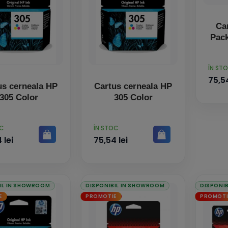
Ca
PRET
ÎN ST
75,54
us cerneala HP
Cartus cerneala HP
305 Color
305 Color
PRET
OC
ÎN STOC
 lei
75,54 lei
IL IN SHOWROOM
DISPONIBIL IN SHOWROOM
DISPONI
E
PROMOTIE
PROMOTI