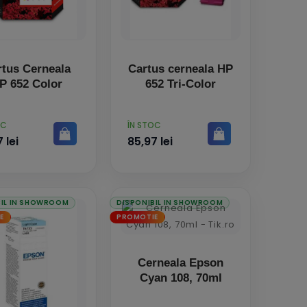
rtus Cerneala
Cartus cerneala HP
P 652 Color
652 Tri-Color
PRET
OC
ÎN STOC
 lei
85,97 lei
BIL IN SHOWROOM
DISPONIBIL IN SHOWROOM
E
PROMOTIE
Cerneala Epson
Cyan 108, 70ml