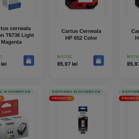
tus cerneala
Cartus Cerneala
Ca
 Light
HP 652 Color
H
Magenta
PRET
PRET
OC
ÎN STOC
ÎN ST
 lei
85,97 lei
85,97
IL IN SHOWROOM
DISPONIBIL IN SHOWROOM
DISPONI
E
PROMOTIE
PROMOTI