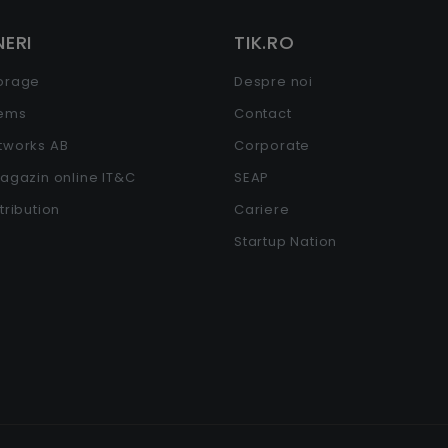
ERI
TIK.RO
torage
Despre noi
tems
Contact
etworks AB
Corporate
Magazin online IT&C
SEAP
stribution
Cariere
Startup Nation