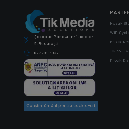
PARTEN
Hostik S
WiFi Sys
Șoseaua Panduri nr.1, sector
Protik N
5, București
Tik.ro - 
0722902902
Protik Di
Consimțământ pentru cookie-uri