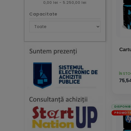
0,00 lei - 5.250,00 lei
Capacitate
Cart
PRET
ÎN ST
75,54
DISPONIB
PROMOTI