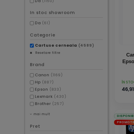
Da
(1150)
In stoc showroom
Da
(61)
Categorie
Cartuse cerneala
(4589)
Resetare filtre
Car
Epso
Brand
Canon
(1169)
PRET
Hp
(887)
ÎN ST
46,91
Epson
(833)
Lexmark
(430)
Brother
(257)
mai mult
DISPONIB
PROMOTI
Pret