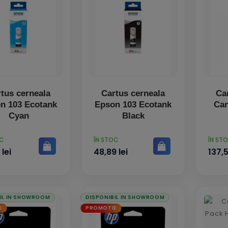
tus cerneala
Cartus cerneala
Ca
n 103 Ecotank
Epson 103 Ecotank
Ca
Cyan
Black
PRET
PRET
OC
ÎN STOC
ÎN ST
 lei
48,89 lei
137,5
IL IN SHOWROOM
DISPONIBIL IN SHOWROOM
E
PROMOTIE