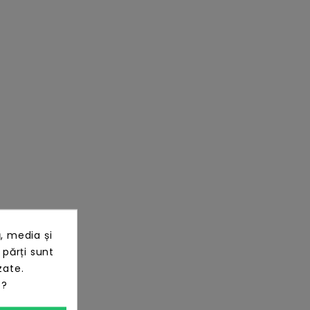
, media și
 părți sunt
zate.
e?