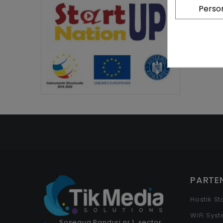
Person
PARTEN
Hostik S
WiFi Sys
Șoseaua Panduri nr.1, sector