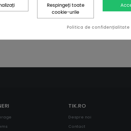
alizați
Respingeți toate
Acc
cookie-urile
Politica de confidențialitate
ERI
TIK.RO
torage
Despre noi
tems
Contact