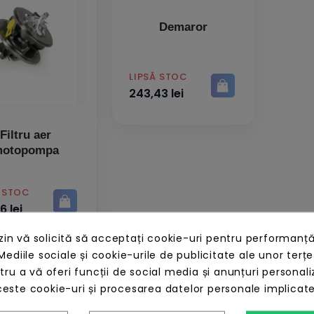
Demaror
PRET
LIPSĂ STOC
243,43 lei
Filtru aer
otopompa
Ă STOC
6 lei
n vă solicită să acceptați cookie-uri pentru performanță
Mediile sociale și cookie-urile de publicitate ale unor terțe
ntru a vă oferi funcții de social media și anunțuri personali
e schimb motoare honda - de la Tik.ro
este cookie-uri și procesarea datelor personale implicat