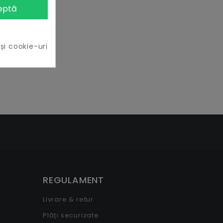
eptă
 și cookie-uri
REGULAMENT
Livrare & retur
Plăți securizate