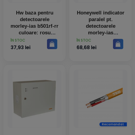
Hw baza pentru
Honeywell indicator
detectoarele
paralel pt.
morley-ias b501rf-rr
detectoarele
culoare: rosu
morley-ias
dimensiuni:
PRET
PRET
ÎN STOC
ÎN STOC
inaltime
37,93 lei
68,68 lei
Recomandat