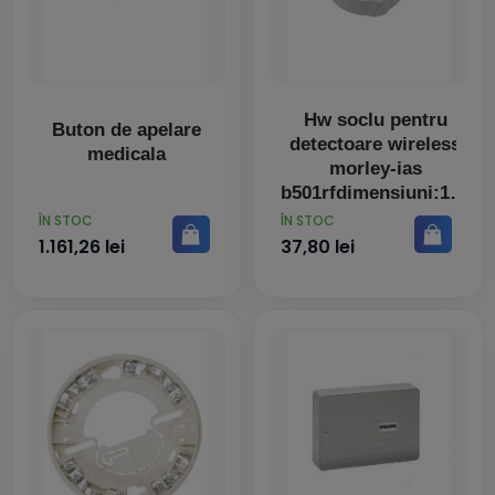
Hw soclu pentru
Buton de apelare
detectoare wireless
medicala
morley-ias
b501rfdimensiuni:107
mm diametru x
PRET
PRET
ÎN STOC
ÎN STOC
1.161,26 lei
37,80 lei