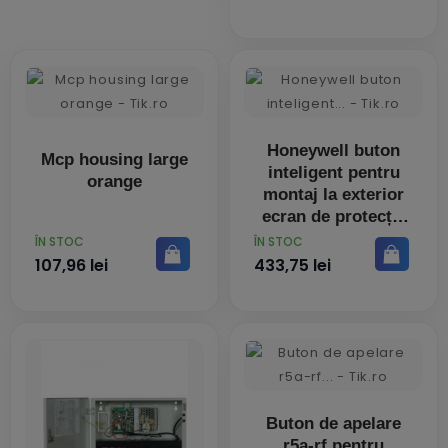
Honeywell buton
Mcp housing large
inteligent pentru
orange
montaj la exterior
ecran de protecție
PRET
PRET
ÎN STOC
ÎN STOC
107,96 lei
433,75 lei
Buton de apelare
r5a-rf pentru