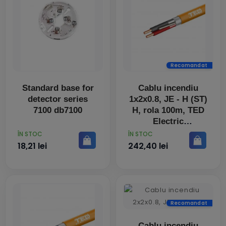
Recomandat
Standard base for
Cablu incendiu
detector series
1x2x0.8, JE - H (ST)
7100 db7100
H, rola 100m, TED
Electric
PRET
PRET
ÎN STOC
ÎN STOC
18,21 lei
242,40 lei
Recomandat
Cablu incendiu