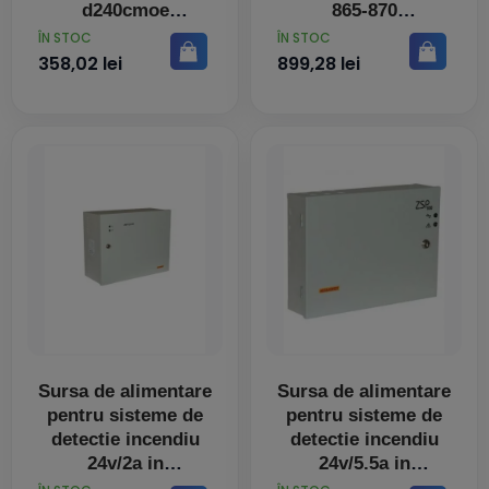
d240cmoe
865-870
PRET
PRET
ÎN STOC
ÎN STOC
358,02 lei
899,28 lei
Sursa de alimentare
Sursa de alimentare
pentru sisteme de
pentru sisteme de
detectie incendiu
detectie incendiu
24v/2a in
24v/5.5a in