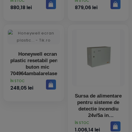
PRET
PRET
ÎN STOC
ÎN STOC
880,18 lei
879,06 lei
Honeywell ecran
plastic resetabil pentru
buton mic
704964ambalarelasetde
10 bucati
PRET
ÎN STOC
248,05 lei
Sursa de alimentare
pentru sisteme de
detectie incendiu
24v/5a in
PRET
ÎN STOC
1.006,14 lei