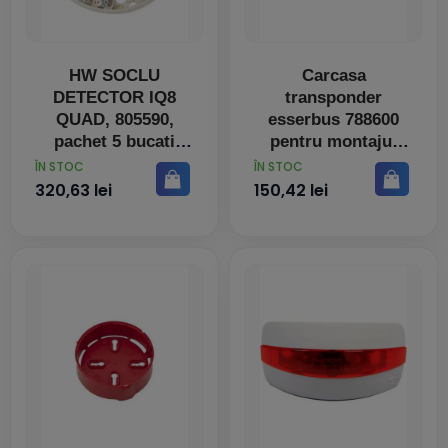
HW SOCLU
Carcasa
DETECTOR IQ8
transponder
QUAD, 805590,
esserbus 788600
pachet 5 bucati
pentru montajul
aparent
PRET
PRET
ÎN STOC
ÎN STOC
altransponderelor
320,63 lei
150,42 lei
esserbus®, a
terminalului de
conectare 382030
sau