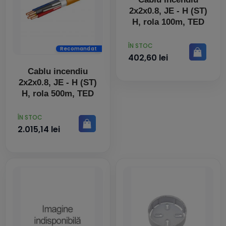
2x2x0.8, JE - H (ST)
H, rola 100m, TED
PRET
ÎN STOC
Recomandat
402,60 lei
Cablu incendiu
2x2x0.8, JE - H (ST)
H, rola 500m, TED
PRET
ÎN STOC
2.015,14 lei