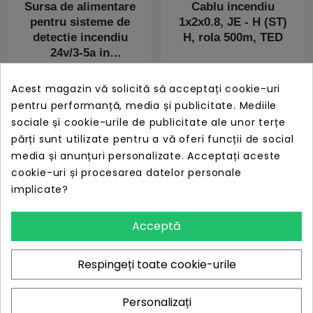
Sursa de alimentare
Cablu incendiu
pentru sisteme de
1x2x0.8, JE - H (ST)
detectie incendiu
H, rola 500m, TED
24v/3-5a in
PRET
PRET
ÎN STOC
ÎN STOC
1.058,76 lei
1.195,83 lei
Acest magazin vă solicită să acceptați cookie-uri
pentru performanță, media și publicitate. Mediile
sociale și cookie-urile de publicitate ale unor terțe
părți sunt utilizate pentru a vă oferi funcții de social
media și anunțuri personalizate. Acceptați aceste
cookie-uri și procesarea datelor personale
implicate?
Acceptă
Respingeți toate cookie-urile
Sursa de alimentare
HW Placa marcare
Personalizați
pentru sisteme de
soclu IQ8Quad