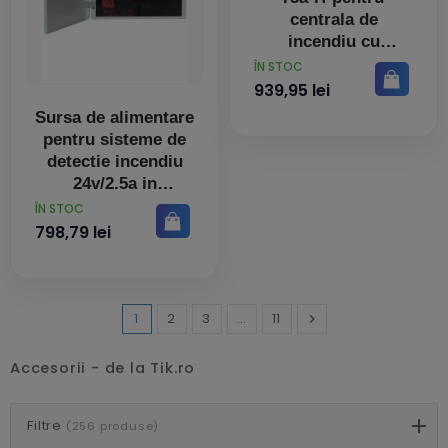
centrala de
incendiu cu
transmisie
PRET
ÎN STOC
939,95 lei
Sursa de alimentare
pentru sisteme de
detectie incendiu
24v/2.5a in
PRET
ÎN STOC
798,79 lei
1
2
3
…
11

Inainte
Accesorii - de la Tik.ro
Filtre
(256 produse)