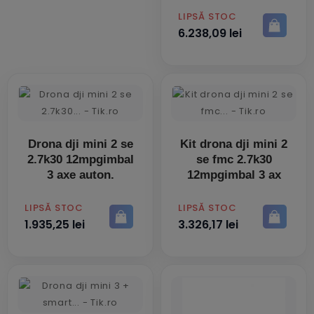
PRET
LIPSĂ STOC
6.238,09 lei
Drona dji mini 2 se
Kit drona dji mini 2
2.7k30 12mpgimbal
se fmc 2.7k30
3 axe auton.
12mpgimbal 3 ax
PRET
PRET
LIPSĂ STOC
LIPSĂ STOC
1.935,25 lei
3.326,17 lei