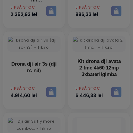
PRET
PRET
LIPSĂ STOC
LIPSĂ STOC
2.352,93 lei
886,33 lei
Kit drona dji avata
Drona dji air 3s (dji
2 fmc 4k60 12mp
rc-n3)
3xbateriigimba
PRET
PRET
LIPSĂ STOC
LIPSĂ STOC
4.914,60 lei
6.446,33 lei