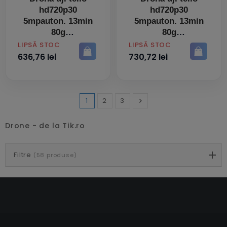
hd720p30
hd720p30
5mpauton. 13min
5mpauton. 13min
80g
80g
PRET
PRET
LIPSĂ STOC
LIPSĂ STOC
636,76 lei
730,72 lei
1
2
3

Inainte
Drone - de la Tik.ro
Filtre
(58 produse)