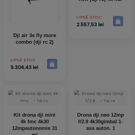
PRET
LIPSĂ STOC
2.557,53 lei
Dji air 3s fly more
combo (dji rc 2)
PRET
LIPSĂ STOC
9.306,43 lei
Kit drona dji mini
Drona dji neo 12mp
4k fmc 4k30
f/2.8 4k30gimbal 1-
12mpautonomie 31
axa auton. 1
mi