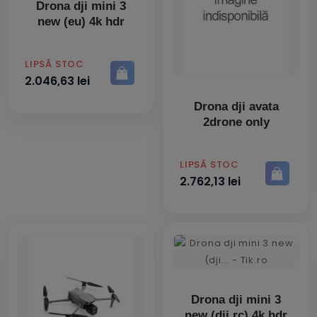
Drona dji mini 3
new (eu) 4k hdr
PRET
LIPSĂ STOC
2.046,63 lei
Drona dji avata
2drone only
PRET
LIPSĂ STOC
2.762,13 lei
Drona dji mini 3
new (dji rc) 4k hdr