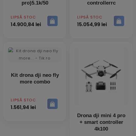
pro)5.1k/50
controllerrc
PRET
PRET
LIPSĂ STOC
LIPSĂ STOC
14.900,84 lei
15.054,99 lei
Kit drona dji neo fly
more combo
PRET
LIPSĂ STOC
1.561,94 lei
Drona dji mini 4 pro
+ smart controller
4k100