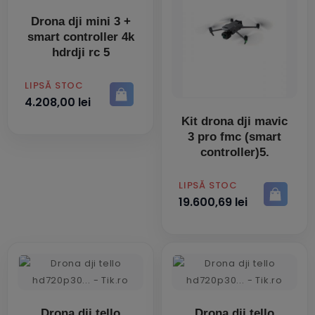
Drona dji mini 3 +
smart controller 4k
hdrdji rc 5
PRET
LIPSĂ STOC
4.208,00 lei
Kit drona dji mavic
3 pro fmc (smart
controller)5.
PRET
LIPSĂ STOC
19.600,69 lei
Drona dji tello
Drona dji tello