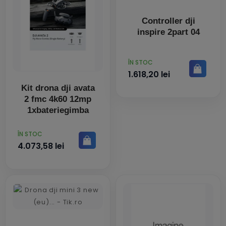
Controller dji
inspire 2part 04
PRET
ÎN STOC
1.618,20 lei
Kit drona dji avata
2 fmc 4k60 12mp
1xbateriegimba
PRET
ÎN STOC
4.073,58 lei