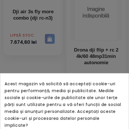
Dji air 3s fly more
combo (dji rc-n3)
PRET
LIPSĂ STOC
7.674,60 lei
Drona dji flip + rc 2
4k/60 48mp31min
autonomie
PRET
LIPSĂ STOC
3.375,94 lei
Acest magazin vă solicită să acceptați cookie-uri
pentru performanță, media și publicitate. Mediile
sociale și cookie-urile de publicitate ale unor terțe
părți sunt utilizate pentru a vă oferi funcții de social
media și anunțuri personalizate. Acceptați aceste
cookie-uri și procesarea datelor personale
implicate?
Drona dji mini 4k