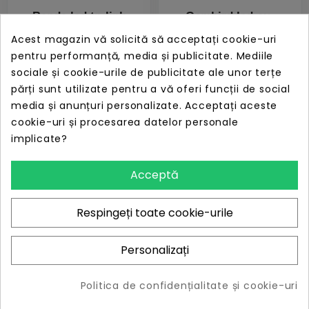
Banda led tp-link
Gembird led-su-
rgbic wi-fi 2.4 ghz
ww30-01 usb led
Acest magazin vă solicită să acceptați cookie-uri
incorporat consum
self adhesive strip
pentru performanță, media și publicitate. Mediile
20.5w banda 5m
30 cm
sociale și cookie-urile de publicitate ale unor terțe
control prin
PRET
PRET
LIPSĂ STOC
LIPSĂ STOC
părți sunt utilizate pentru a vă oferi funcții de social
aplicatia tapo
186,55 lei
9,03 lei
media și anunțuri personalizate. Acceptați aceste
comenzi vocale
cookie-uri și procesarea datelor personale
tapo l920
implicate?
Acceptă
Respingeți toate cookie-urile
Personalizați
Politica de confidențialitate și cookie-uri
Gembird led-s-