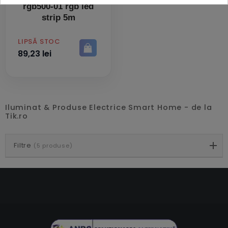
rgb500-01 rgb led
strip 5m
PRET
LIPSĂ STOC
89,23 lei
Iluminat & Produse Electrice Smart Home - de la
Tik.ro
Filtre
(5 produse)