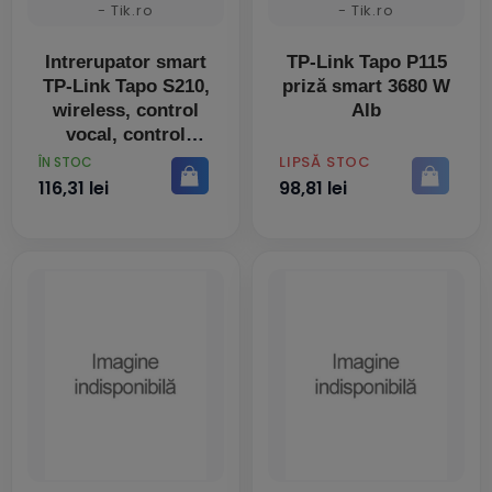
Intrerupator smart
TP-Link Tapo P115
TP-Link Tapo S210,
priză smart 3680 W
wireless, control
Alb
vocal, control
remote, alb
PRET
PRET
LIPSĂ STOC
ÎN STOC
116,31 lei
98,81 lei