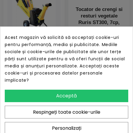
Tocator de crengi si
resturi vegetale
Ruris ST300, 7cp,
3600rpm, benzina
PRET
LIPSĂ STOC
Acest magazin vă solicită să acceptați cookie-uri
Recomandat
3.190,86 lei
pentru performanță, media și publicitate. Mediile
sociale și cookie-urile de publicitate ale unor terțe
Progarden te50
tocator resturi
părți sunt utilizate pentru a vă oferi funcții de social
vegetale 2.2kw 230v
media și anunțuri personalizate. Acceptați aceste
50mm
cookie-uri și procesarea datelor personale
PRET
LIPSĂ STOC
implicate?
3.383,28 lei
Acceptă
Respingeți toate cookie-urile
Recomandat
Personalizați
Progarden tb50
Tocător de crengi și