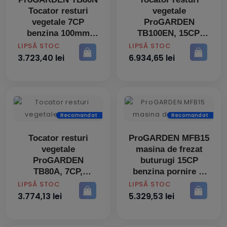
Tocator resturi
vegetale
vegetale 7CP
ProGARDEN
benzina 100mm
TB100EN, 15CP,
pornire la sfoara
benzina, 120mm,
PRET
PRET
LIPSĂ STOC
LIPSĂ STOC
pornire electrica
3.723,40 lei
6.934,65 lei
Recomandat
Recomandat
Tocator resturi
ProGARDEN MFB15
vegetale
masina de frezat
ProGARDEN
buturugi 15CP
TB80A, 7CP,
benzina pornire la
benzina, 50mm,
sfoara
PRET
PRET
LIPSĂ STOC
LIPSĂ STOC
pornire la sfoara
3.774,13 lei
5.329,53 lei