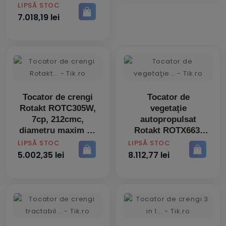
benzina, 6mc/h, 65-
PRET
LIPSĂ STOC
100mm, pornire
7.018,19 lei
electrica
Tocator de crengi
Tocator de
Rotakt ROTC305W,
vegetaţie
7cp, 212cmc,
autopropulsat
diametru maxim de
Rotakt ROTX663,
tocare lemn 50mm
9cp, latime de
PRET
PRET
LIPSĂ STOC
LIPSĂ STOC
tăiere 700 mm
5.002,35 lei
8.112,77 lei