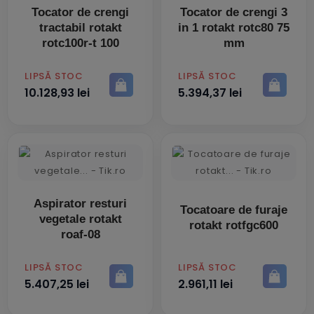
Tocator de crengi
Tocator de crengi 3
tractabil rotakt
in 1 rotakt rotc80 75
rotc100r-t 100
mm
PRET
PRET
LIPSĂ STOC
LIPSĂ STOC
10.128,93 lei
5.394,37 lei
Aspirator resturi
Tocatoare de furaje
vegetale rotakt
rotakt rotfgc600
roaf-08
PRET
PRET
LIPSĂ STOC
LIPSĂ STOC
5.407,25 lei
2.961,11 lei