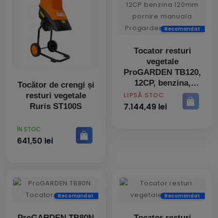
Recomandat
Tocator resturi
vegetale
ProGARDEN TB120,
12CP, benzina,
Tocător de crengi și
120mm, pornire
PRET
LIPSĂ STOC
resturi vegetale
manuala
7.144,49 lei
Ruris ST100S
PRET
ÎN STOC
641,50 lei
Recomandat
Recomandat
ProGARDEN TB80N
Tocator resturi