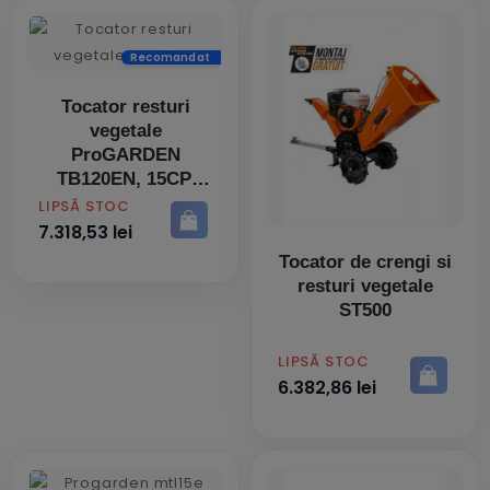
Recomandat
Tocator resturi
vegetale
ProGARDEN
TB120EN, 15CP,
benzina, 120mm,
PRET
LIPSĂ STOC
pornire electrica
7.318,53 lei
Tocator de crengi si
resturi vegetale
ST500
PRET
LIPSĂ STOC
6.382,86 lei