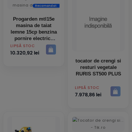
Recomandat
Progarden mtl15e
masina de taiat
lemne 15cp benzina
pornire electrica
PRET
LIPSĂ STOC
10.320,92 lei
tocator de crengi si
resturi vegetale
RURIS ST500 PLUS
PRET
LIPSĂ STOC
7.978,86 lei