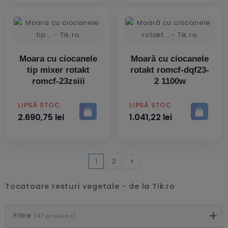
Moara cu ciocanele
Moară cu ciocanele
tip mixer rotakt
rotakt romcf-dqf23-
romcf-23zsiii
2 1100w
PRET
PRET
LIPSĂ STOC
LIPSĂ STOC
2.690,75 lei
1.041,22 lei
1
2

Inainte
Tocatoare resturi vegetale - de la Tik.ro
Filtre
(47 produse)