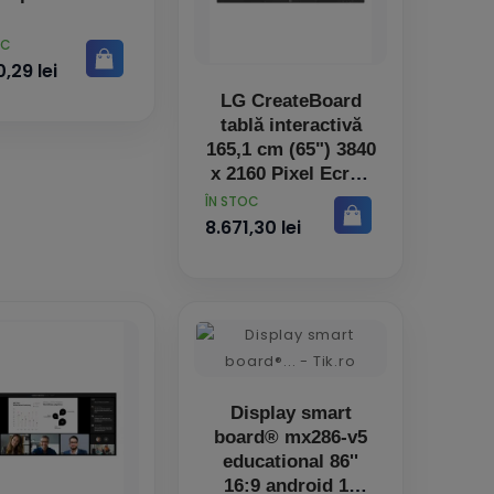
OC
,29 lei
LG CreateBoard
tablă interactivă
165,1 cm (65") 3840
x 2160 Pixel Ecran
tactil Negru USB /
PRET
ÎN STOC
RF Wireless
8.671,30 lei
Display smart
board® mx286-v5
educational 86''
16:9 android 13