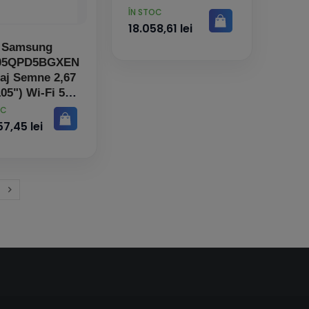
PRET
ÎN STOC
18.058,61 lei
Samsung
05QPD5BGXEN
șaj Semne 2,67
05") Wi-Fi 500
m² 5K Ultra HD
OC
gru Tizen 7.0
7,45 lei
24/7

Inainte