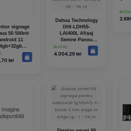
PRET
ÎN ST
2.680
Dahua Technology
itor signage
DHI-LDH55-
ua 50 500nit
LAI400L Afișaj
android 11
Semne Panou
4gb+32gb
informare digital
PRET
ÎN STOC
de perete 139,7 cm
4.004,29 lei
OC
(55") LCD 500
,70 lei
cd/m² 4K Ultra HD
Display smart 55