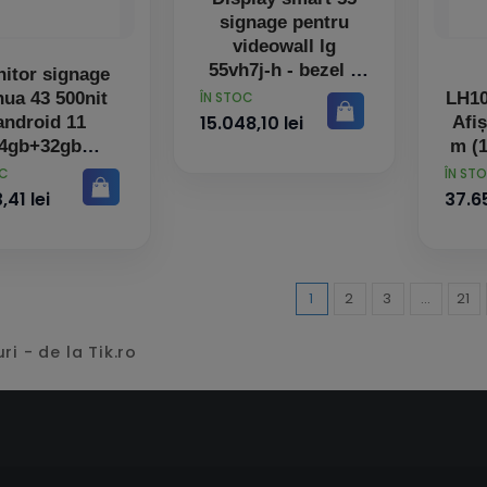
signage pentru
videowall lg
55vh7j-h - bezel 3
itor signage
mm edge to edge
PRET
ua 43 500nit
LH1
ÎN STOC
15.048,10 lei
android 11
Afi
4gb+32gb
m (1
cd/
PRET
OC
ÎN ST
Ne
,41 lei
37.65
1
2
3
…
21
ri - de la Tik.ro