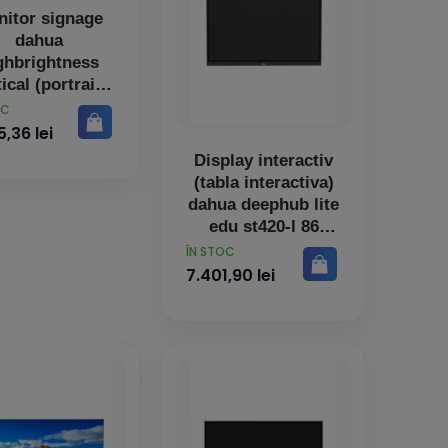
itor signage
dahua
ghbrightness
ical (portrait)
 3000nit fhd
OC
panel
5,36 lei
Display interactiv
(tabla interactiva)
dahua deephub lite
edu st420-l 86
PRET
ÎN STOC
7.401,90 lei