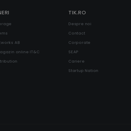
ERI
TIK.RO
torage
Despre noi
tems
Contact
etworks AB
Corporate
Magazin online IT&C
SEAP
stribution
Cariere
Startup Nation