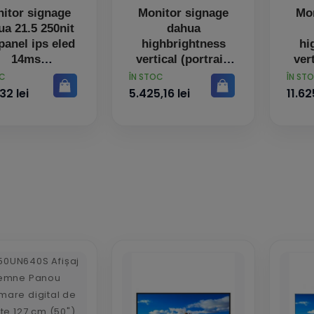
itor signage
Monitor signage
Mon
a 21.5 250nit
dahua
panel ips eled
highbrightness
hi
14ms
vertical (portrait)
vert
32 2500nit fhd
55
PRET
PRET
OC
ÎN STOC
ÎN ST
panel
32 lei
5.425,16 lei
11.62