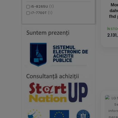
Mon
i5-8265U
(1)
dahu
i7-7700T
(1)
fhd 
PRET
ÎN ST
2.131,