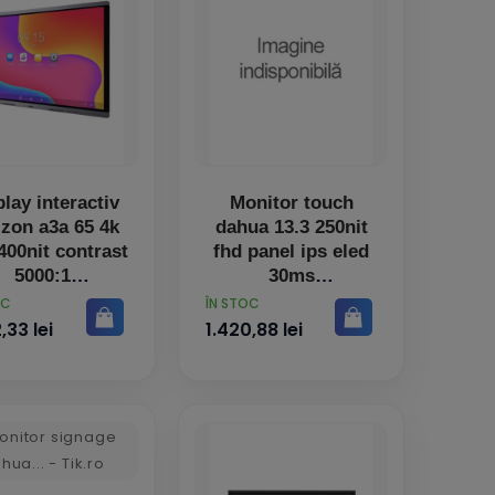
lay interactiv
Monitor touch
izon a3a 65 4k
dahua 13.3 250nit
400nit contrast
fhd panel ips eled
5000:1
30ms
PRET
OC
ÎN STOC
,33 lei
1.420,88 lei