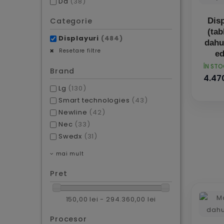
Da
(38)
Disp
Categorie
(tab
Displayuri
(484)
dahu
Resetare filtre
ed
PRET
ÎN ST
Brand
4.470
Lg
(130)
Smart technologies
(43)
Newline
(42)
Nec
(33)
Swedx
(31)
mai mult
Pret
150,00 lei - 294.360,00 lei
Procesor