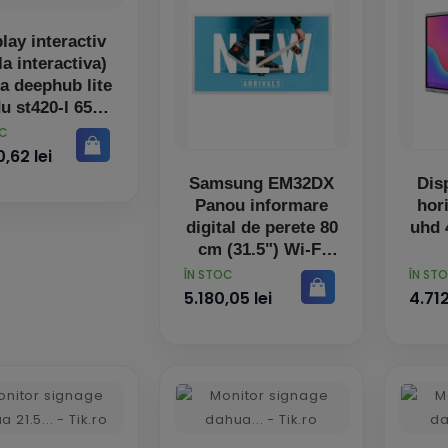
lay interactiv
la interactiva)
a deephub lite
u st420-l 65
OC
,62 lei
Samsung EM32DX
Disp
Panou informare
hor
digital de perete 80
uhd 
cm (31.5") Wi-Fi
Quad HD Gri, Alb
PRET
PRET
ÎN STOC
ÎN ST
24/7
5.180,05 lei
4.712