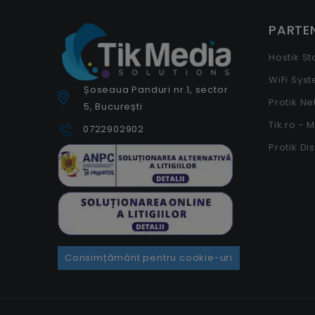
PARTEN
Hostik S
WiFi Sys
Șoseaua Panduri nr.1, sector
Protik N
5, București
Tik.ro - 
0722902902
Protik Di
Consimțământ pentru cookie-uri