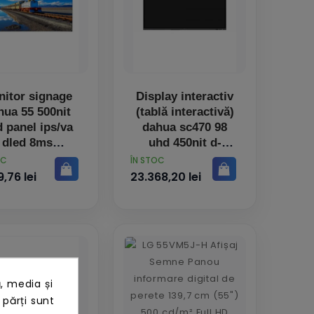
itor signage
Display interactiv
hua 55 500nit
(tablă interactivă)
 panel ips/va
dahua sc470 98
dled 8ms
uhd 450nit d-
PRET
OC
ÎN STOC
,76 lei
23.368,20 lei
, media și
 părți sunt