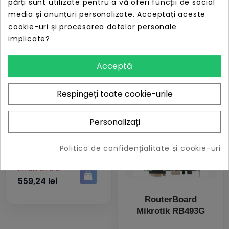
părți sunt utilizate pentru a vă oferi funcții de social
miniPCI
Slot miniPCI
media și anunțuri personalizate. Acceptați aceste
cookie-uri și procesarea datelor personale
PRET
PRET
LIPSĂ STOC
LIPSĂ STOC
implicate?
47,74 lei
162,69 lei
Acceptă
Respingeți toate cookie-urile
Personalizați
Routerboard
Mikrotik RB433GL
Politica de confidențialitate și cookie-uri
PRET
LIPSĂ STOC
559,24 lei
RouterBoard
Mikrotik RB493G