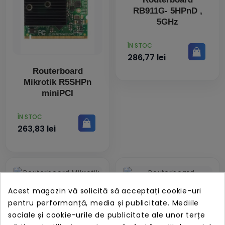
RB911G- 5HPnD ,
5GHz
PRET
ÎN STOC
286,77 lei
Routerboard
Mikrotik R5SHPn
miniPCI
PRET
ÎN STOC
263,83 lei
Acest magazin vă solicită să acceptați cookie-uri
pentru performanță, media și publicitate. Mediile
Routerboard
Routerboard
sociale și cookie-urile de publicitate ale unor terțe
Mikrotik R2SHPn
Mikrotik, RB411L