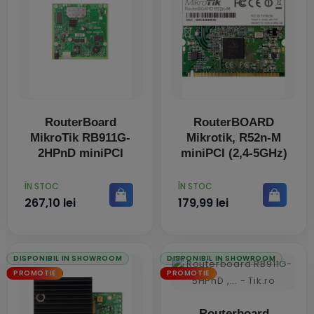
RouterBoard
RouterBOARD
MikroTik RB911G-
Mikrotik, R52n-M
2HPnD miniPCI
miniPCI (2,4-5GHz)
PRET
PRET
ÎN STOC
ÎN STOC
267,10 lei
179,99 lei
DISPONIBIL IN SHOWROOM
DISPONIBIL IN SHOWROOM
PROMOTIE
PROMOTIE
Routerboard