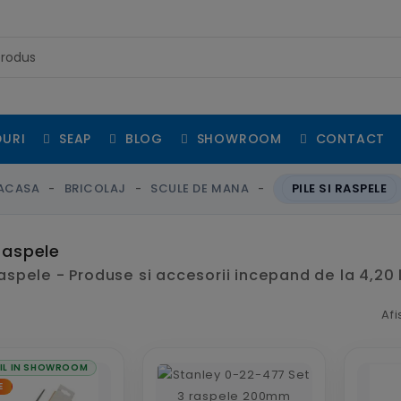
URI
SEAP
BLOG
SHOWROOM
CONTACT
ACASA
BRICOLAJ
SCULE DE MANA
PILE SI RASPELE
 raspele
 raspele - Produse si accesorii incepand de la 4,20 
Afi
IL IN SHOWROOM
E