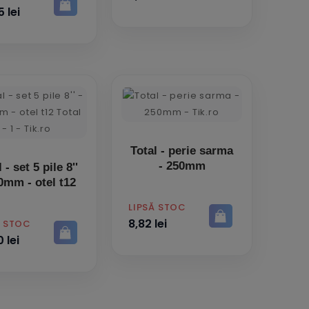
5 lei
Total - perie sarma
- 250mm
set 5 pile 8''
0mm - otel t12
PRET
LIPSĂ STOC
8,82 lei
Ă STOC
 lei