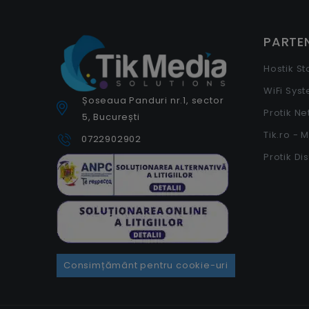
PARTEN
Hostik S
WiFi Sys
Șoseaua Panduri nr.1, sector
Protik N
5, București
Tik.ro - 
0722902902
Protik Di
Consimțământ pentru cookie-uri