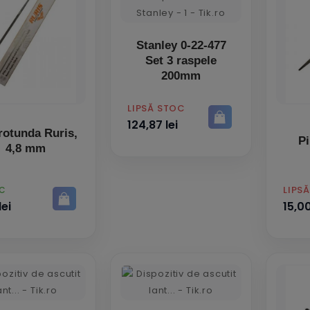
Stanley 0-22-477
Set 3 raspele
200mm
PRET
LIPSĂ STOC
124,87 lei
 rotunda Ruris,
Pi
4,8 mm
PRET
LIPS
OC
lei
15,00