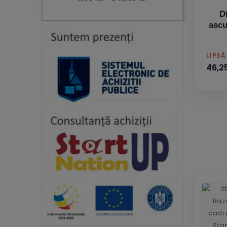
D
ascu
PRET
LIPS
46,25