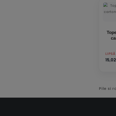
Tope
ca
PRET
LIPS
15,02
Pile si 