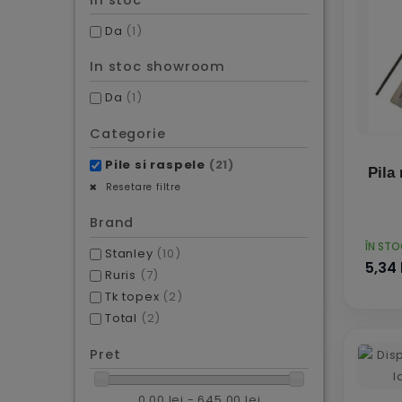
Da
(1)
In stoc showroom
Da
(1)
Categorie
Pile si raspele
(21)
Pila
Resetare filtre
Brand
PRET
ÎN ST
Stanley
(10)
5,34 
Ruris
(7)
Tk topex
(2)
Total
(2)
Pret
0,00 lei - 645,00 lei