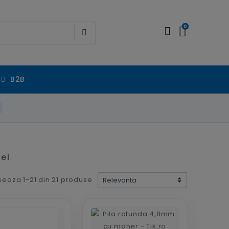
0
B2B
lei
seaza 1-21 din 21 produse