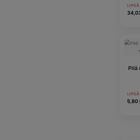
PRET
LIPS
34,03
Pilă
PRET
LIPS
5,80 