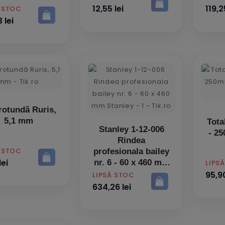
12,55 lei
119,2
Ă STOC
 lei
 rotundă Ruris,
5,1 mm
Total - 
Stanley 1-12-006
- 25
Rindea
Ă STOC
profesionala bailey
lei
nr. 6 - 60 x 460 mm
PRET
LIPS
95,90
PRET
LIPSĂ STOC
634,26 lei