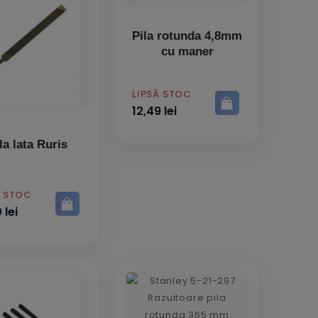
Pila rotunda 4,8mm
cu maner
PRET
LIPSĂ STOC
12,49 lei
la lata Ruris
Ă STOC
 lei