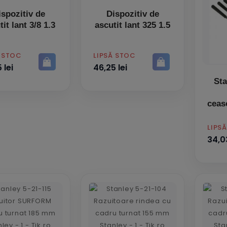
ispozitiv de
Dispozitiv de
tit lant 3/8 1.3
ascutit lant 325 1.5
PRET
Ă STOC
LIPSĂ STOC
 lei
46,25 lei
Sta
ceas
PRET
LIPS
34,03