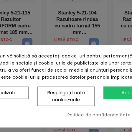
nley 5-21-115
Stanley 5-21-104
Sta
Razuitor
Razuitoare rindea
Raz
RFORM cadru
cu cadru turnat 155
cu c
rnat 185 mm
mm
PRET
PRET
Ă STOC
LIPSĂ STOC
LIPS
 lei
38,88 lei
39,78
n vă solicită să acceptați cookie-uri pentru performanță
Mediile sociale și cookie-urile de publicitate ale unor terțe
ntru a vă oferi funcții de social media și anunțuri personali
este cookie-uri și procesarea datelor personale implicat
alizați
Respingeți toate
Acc
cookie-urile
Sta
Raspel gips carton
Set 
nley 0-28-510
190x55mm
Politica de confidențialitate
me razuitor
ru sticla10 buc
PRET
PRET
LIPSĂ STOC
LIPS