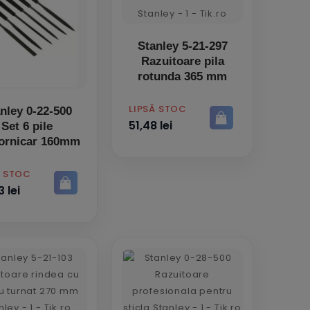
Stanley 5-21-297
Razuitoare pila
rotunda 365 mm
PRET
LIPSĂ STOC
nley 0-22-500
51,48 lei
Set 6 pile
ornicar 160mm
Ă STOC
 lei