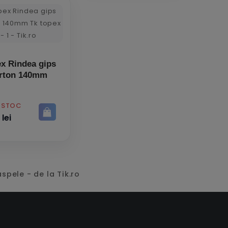
x Rindea gips
rton 140mm
Ă STOC
 lei
raspele - de la Tik.ro