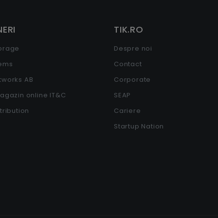
ERI
TIK.RO
torage
Despre noi
tems
Contact
etworks AB
Corporate
Magazin online IT&C
SEAP
stribution
Cariere
Startup Nation