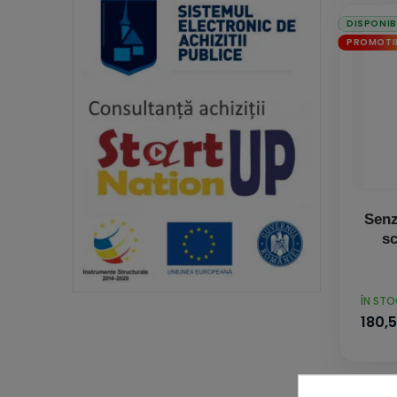
DISPONIB
PROMOTI
Senz
sc
PRET
ÎN ST
180,5