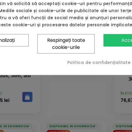
IL IN SHOWROOM
DISPONIBIL IN SHOWROOM
DISPONI
n vă solicită să acceptați cookie-uri pentru performanță
E
PROMOTIE
PROMOTI
Mediile sociale și cookie-urile de publicitate ale unor terțe
ntru a vă oferi funcții de social media și anunțuri personali
este cookie-uri și procesarea datelor personale implicat
Tellstick Duo,
Telldus, usb
alizați
Respingeți toate
Acc
cookie-urile
PRET
ÎN STOC
423,46 lei
Politica de confidențialitate
Pri
zor magnetic
Te
ldus, 30m, alb
3
PRET
OC
ÎN ST
5 lei
76,67
IL IN SHOWROOM
DISPONIBIL IN SHOWROOM
DISPONI