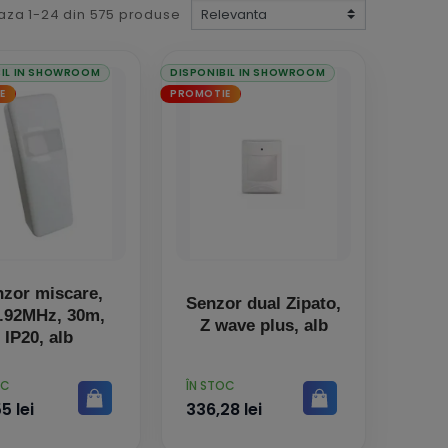
aza 1-24 din 575 produse
BIL IN SHOWROOM
DISPONIBIL IN SHOWROOM
E
PROMOTIE
zor miscare,
Senzor dual Zipato,
.92MHz, 30m,
Z wave plus, alb
IP20, alb
PRET
OC
ÎN STOC
5 lei
336,28 lei