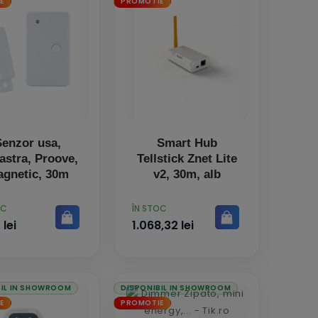
E
PROMOTIE
Senzor usa,
Smart Hub
astra, Proove,
Tellstick Znet Lite
gnetic, 30m
v2, 30m, alb
PRET
OC
ÎN STOC
 lei
1.068,32 lei
BIL IN SHOWROOM
DISPONIBIL IN SHOWROOM
E
PROMOTIE