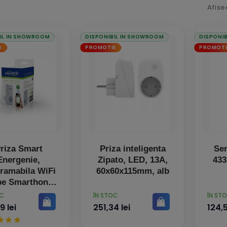
Afise
IL IN SHOWROOM
DISPONIBIL IN SHOWROOM
DISPONI
E
PROMOTIE
PROMOTI
riza Smart
Priza inteligenta
Sen
Energenie,
Zipato, LED, 13A,
433
ramabila WiFi
60x60x115mm, alb
pe Smarthone
PRET
PRET
OC
ÎN STOC
ÎN ST
9 lei
251,34 lei
124,5