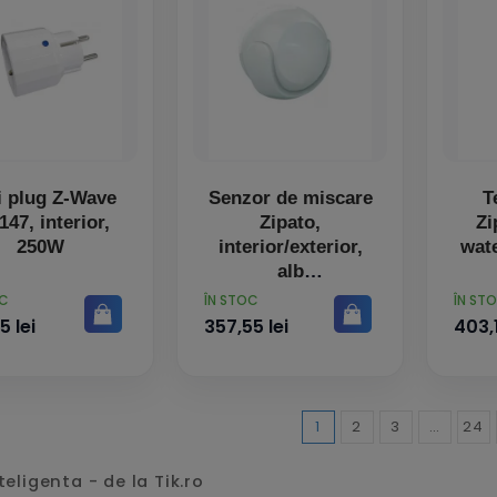
i plug Z-Wave
Senzor de miscare
T
47, interior,
Zipato,
Zi
250W
interior/exterior,
wat
alb
PRET
PRET
OC
ÎN STOC
ÎN ST
5 lei
357,55 lei
403,1
1
2
3
…
24
eligenta - de la Tik.ro