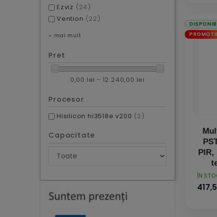
Ezviz
(24)
Vention
(22)
DISPONIB
PROMOTI
mai mult
Pret
0,00 lei - 12.240,00 lei
Procesor
Hisilicon hi3518e v200
(2)
Mul
Capacitate
PST
PIR, 
t
PRET
ÎN ST
417,5