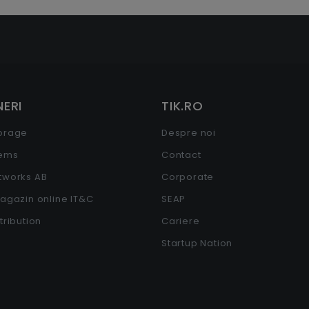
ERI
TIK.RO
torage
Despre noi
tems
Contact
etworks AB
Corporate
Magazin online IT&C
SEAP
stribution
Cariere
Startup Nation