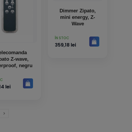
Dimmer Zipato,
mini energy, Z-
Wave
PRET
ÎN STOC
359,18 lei
elecomanda
pato Z-wave,
erproof, negru
OC
4 lei

Inainte