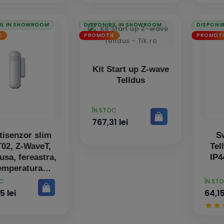
IL IN SHOWROOM
DISPONIBIL IN SHOWROOM
DISPONI
E
PROMOTIE
PROMOTI
Kit Start up Z-wave
Telldus
PRET
ÎN STOC
767,31 lei
tisenzor slim
S
02, Z-WaveT,
Tel
usa, fereastra,
IP4
emperatura
PRET
OC
ÎN ST
5 lei
64,15