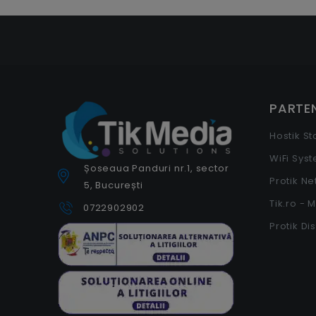
PARTEN
Hostik S
WiFi Sys
Șoseaua Panduri nr.1, sector
Protik N
5, București
Tik.ro - 
0722902902
Protik Di