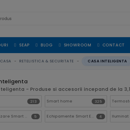
URI
SEAP
BLOG
SHOWROOM
CONTACT
CASA
RETELISTICA & SECURITATE
CASA INTELIGENTA
nteligenta
teligenta - Produse si accesorii incepand de la 3,1
Smart home
Termosta
213
325
Automatizare Smart Home
Echipamente Smart Energy
5
4