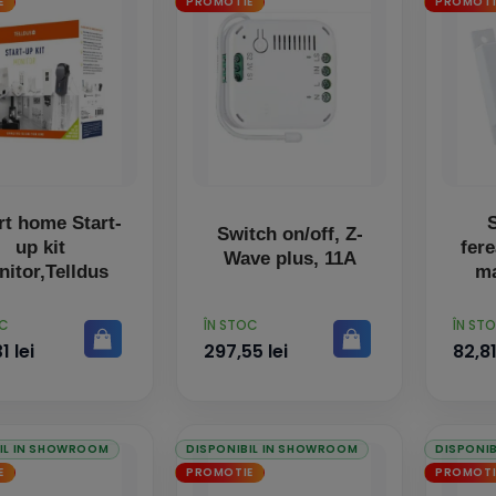
E
PROMOTIE
PROMOTI
t home Start-
Switch on/off, Z-
up kit
fere
Wave plus, 11A
itor,Telldus
ma
PRET
PRET
OC
ÎN STOC
ÎN ST
1 lei
297,55 lei
82,81
IL IN SHOWROOM
DISPONIBIL IN SHOWROOM
DISPONI
E
PROMOTIE
PROMOTI