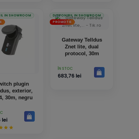
BIL IN SHOWROOM
DISPONIBIL IN SHOWROOM
E
PROMOTIE
Gateway Telldus
Znet lite, dual
protocol, 30m
PRET
ÎN STOC
683,76 lei
witch plugin
ldus, exterior,
4, 30m, negru
OC
 lei