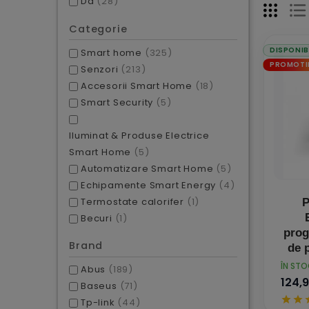
Da
(28)
Categorie
DISPONIB
Smart home
(325)
PROMOTI
Senzori
(213)
Accesorii Smart Home
(18)
Smart Security
(5)
Iluminat & Produse Electrice
Smart Home
(5)
Automatizare Smart Home
(5)
Echipamente Smart Energy
(4)
Termostate calorifer
(1)
P
Becuri
(1)
prog
Brand
de 
PRET
ÎN ST
Abus
(189)
124,9
Baseus
(71)
Tp-link
(44)