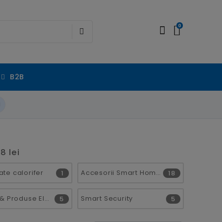
0
B2B
8 lei
te calorifer
Accesorii Smart Home
1
18
Iluminat & Produse Electrice Smart Home
Smart Security
5
5