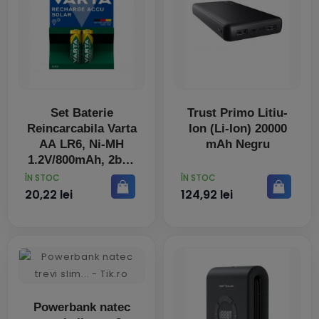
Set Baterie
Trust Primo Litiu-
Reincarcabila Varta
Ion (Li-Ion) 20000
AA LR6, Ni-MH
mAh Negru
1.2V/800mAh, 2buc
PRET
PRET
ÎN STOC
ÎN STOC
20,22 lei
124,92 lei
Powerbank natec