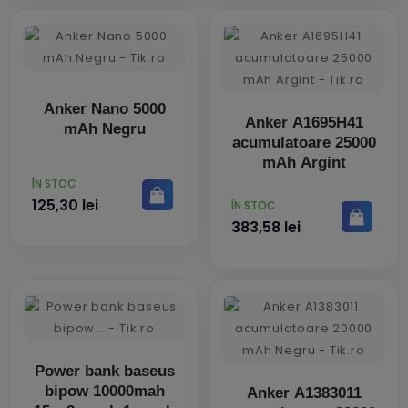
Anker Nano 5000
Anker A1695H41
mAh Negru
acumulatoare 25000
mAh Argint
PRET
ÎN STOC
125,30 lei
PRET
ÎN STOC
383,58 lei
Power bank baseus
bipow 10000mah
Anker A1383011