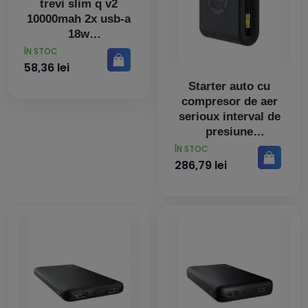
trevi slim q v2
10000mah 2x usb-a
18w
PRET
ÎN STOC
58,36 lei
Starter auto cu
compresor de aer
serioux interval de
presiune
PRET
ÎN STOC
286,79 lei