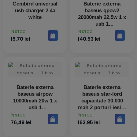
Gembird universal
Baterie externa
usb charger 2.4a
baseus qpow2
white
20000mah 22.5w 1 x
usb 1
PRET
PRET
ÎN STOC
ÎN STOC
15,70 lei
140,53 lei
Baterie externa
Baterie externa
baseus airpow
baseus star-lord
10000mah 20w 1 x
capacitate 30.000
usb 1
mah 2 porturi iesire
PRET
PRET
ÎN STOC
ÎN STOC
76,49 lei
163,95 lei