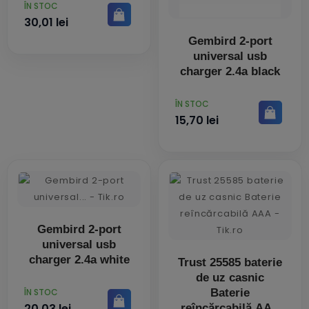
PRET
ÎN STOC
30,01 lei
Gembird 2-port
universal usb
charger 2.4a black
PRET
ÎN STOC
15,70 lei
Gembird 2-port
universal usb
charger 2.4a white
Trust 25585 baterie
de uz casnic
PRET
Baterie
ÎN STOC
20,03 lei
reîncărcabilă AAA