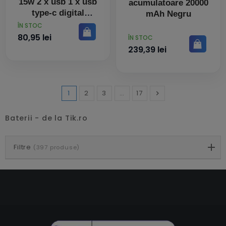
15w 2 x usb 1 x usb
acumulatoare 20000
type-c digital
mAh Negru
display pt. status
PRET
ÎN STOC
baterie total 3a
80,95 lei
PRET
ÎN STOC
negru ppbd050001
239,39 lei
(tim
1
2
3
…
17

Inainte
Baterii - de la Tik.ro
Filtre
(397 produse)