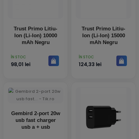
Trust Primo Litiu-
Trust Primo Litiu-
Ion (Li-Ion) 10000
Ion (Li-Ion) 15000
mAh Negru
mAh Negru
PRET
PRET
ÎN STOC
ÎN STOC
98,01 lei
124,33 lei
Gembird 2-port 20w
usb fast charger
usb a + usb