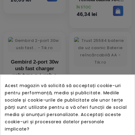
PRET
ÎN STOC
46,34 lei
Gembird 2-port 30w
usb fast charger
usb type-c + usb-a
Trust 25584 baterie
de uz casnic
Acest magazin vă solicită să acceptați cookie-uri
PRET
Baterie
ÎN STOC
pentru performanță, media și publicitate. Mediile
51,03 lei
reîncărcabilă AA
sociale și cookie-urile de publicitate ale unor terțe
PRET
ÎN STOC
părți sunt utilizate pentru a vă oferi funcții de social
60,32 lei
media și anunțuri personalizate. Acceptați aceste
cookie-uri și procesarea datelor personale
implicate?