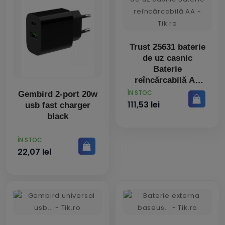
Trust 25631 baterie
de uz casnic
Baterie
reîncărcabilă AA
PRET
ÎN STOC
Gembird 2-port 20w
111,53 lei
usb fast charger
black
PRET
ÎN STOC
22,07 lei