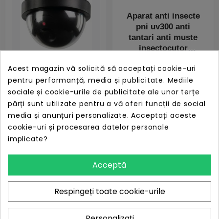
Aparat anti insecte
pni uv300 anti
tantari anti muste
insectocutor
PRET
LIPSĂ STOC
Acest magazin vă solicită să acceptați cookie-uri
197,97 lei
pentru performanță, media și publicitate. Mediile
Camera de
sociale și cookie-urile de publicitate ale unor terțe
supraveghere falsa
părți sunt utilizate pentru a vă oferi funcții de social
tip DOME, negru
media și anunțuri personalizate. Acceptați aceste
cookie-uri și procesarea datelor personale
PRET
LIPSĂ STOC
implicate?
6,76 lei
Acceptă
Respingeți toate cookie-urile
Accesorii decorative - de la Tik.ro
Personalizați