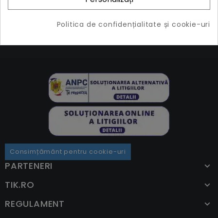
Filtre
(2 produse)
Politica de confidențialitate și cookie-uri
Consimțământ pentru cookie-uri
PARTENERI
TIK.RO
REGULAMENT