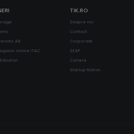
ERI
TIK.RO
torage
Despre noi
tems
Contact
etworks AB
Corporate
Magazin online IT&C
SEAP
stribution
Cariere
Startup Nation