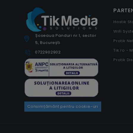
PARTEN
Hostik S
WiFi Sys
Șoseaua Panduri nr.1, sector
Protik N
5, București
Tik.ro - 
0722902902
Protik Di
Consimțământ pentru cookie-uri