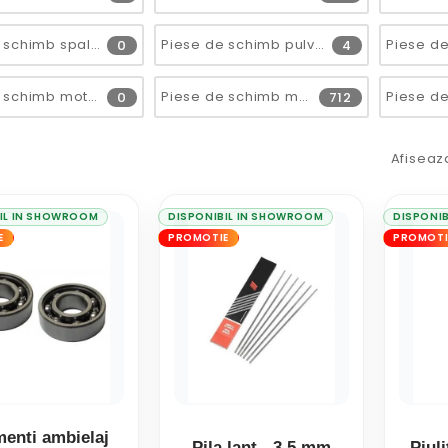
Piese de schimb spalatoare cu presiune
Piese de schimb pulverizatoare
0
4
Piese de schimb motofoarfeca
Piese de schimb motoferastraie
0
712
Afiseaz
IL IN SHOWROOM
DISPONIBIL IN SHOWROOM
DISPONI
E
PROMOTIE
PROMOTI
enti ambielaj
Pila lant - 3.5 mm
Piul