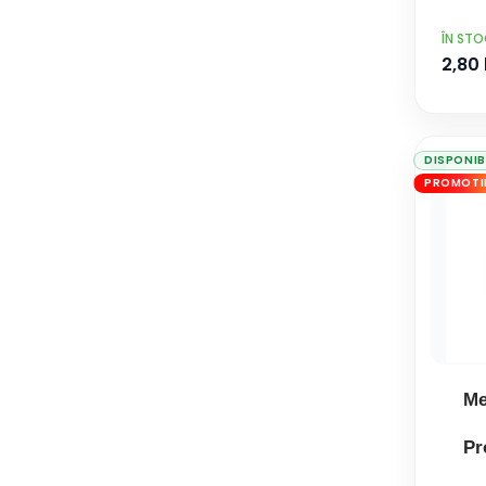
PRET
ÎN ST
2,80 
DISPONIB
PROMOTI
Me
Pr