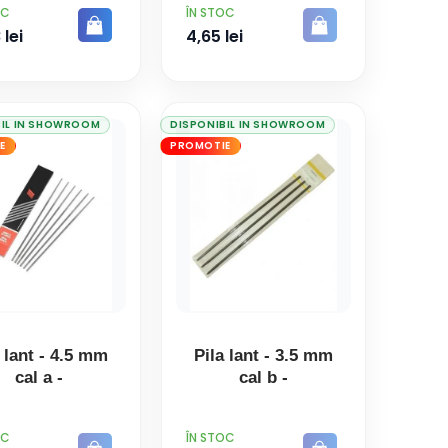
PRET
OC
ÎN STOC
 lei
4,65 lei
BIL IN SHOWROOM
DISPONIBIL IN SHOWROOM
E
PROMOTIE
 lant - 4.5 mm
Pila lant - 3.5 mm
cal a -
cal b -
PRET
OC
ÎN STOC