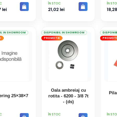
PRET
PRET
OC
ÎN STOC
ÎN ST
 lei
21,02 lei
18,28
IL IN SHOWROOM
DISPONIBIL IN SHOWROOM
DISPONI
E
PROMOTIE
PROMOTI
Oala ambreiaj cu
Pila
ering 25×38×7
rotita - 6200 - 3/8 7t
- (ds)
PRET
PRET
OC
ÎN STOC
ÎN ST