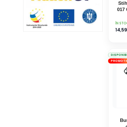
Sti
017 
PRET
ÎN ST
14,59
DISPONIB
PROMOTI
Bu