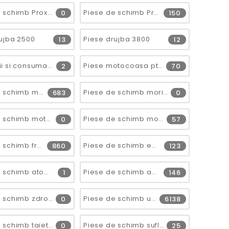
Piese de schimb Proxxon Cheie dinamometrica MC30, 1/4, 6-30Nm
Piese de schimb Proxxon IBS/E (28481) 2013.10
0
150
ujba 2500
Piese drujba 3800
13
12
Accesorii si consumabile
Piese motocoasa pt motor
2
70
Piese de schimb masini de gazon
Piese de schimb mori si batoze
683
0
Piese de schimb motoare loncin
Piese de schimb motoburghiu
0
57
Piese de schimb freze de zapada
Piese de schimb emondoare
860
123
Piese de schimb atomizoare
Piese de schimb aparate de sudura
1
146
Piese de schimb zdrobitor
Piese de schimb utilaje de sapat
0
6138
Piese de schimb taietoare de beton
Piese de schimb suflante
0
25