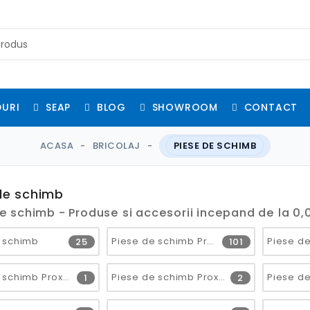
URI
SEAP
BLOG
SHOWROOM
CONTACT
ACASA
BRICOLAJ
PIESE DE SCHIMB
de schimb
e schimb - Produse si accesorii incepand de la 0,0
 schimb
Piese de schimb Proxxon
25
101
Piese de schimb Proxxon 2300
Piese de schimb Proxxon 23040
1
2