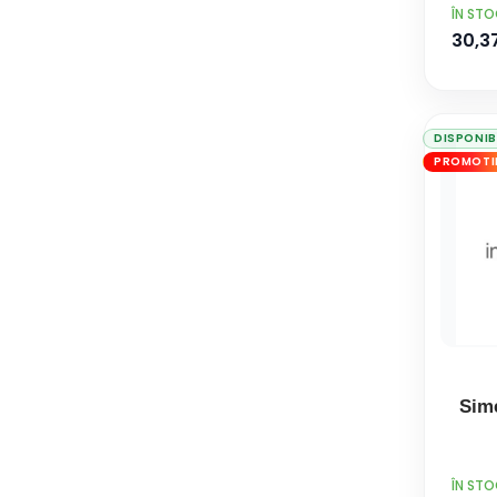
PRET
ÎN ST
30,37
DISPONIB
PROMOTI
Sim
PRET
ÎN ST