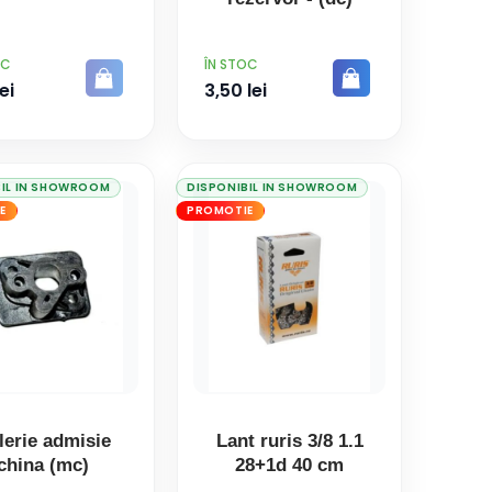
PRET
OC
ÎN STOC
ei
3,50 lei
BIL IN SHOWROOM
DISPONIBIL IN SHOWROOM
E
PROMOTIE
lerie admisie
Lant ruris 3/8 1.1
china (mc)
28+1d 40 cm