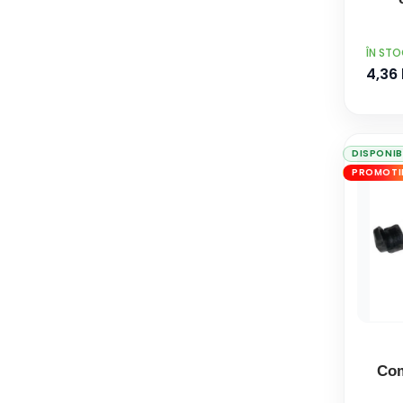
PRET
ÎN ST
4,36 
DISPONIB
PROMOTI
Com