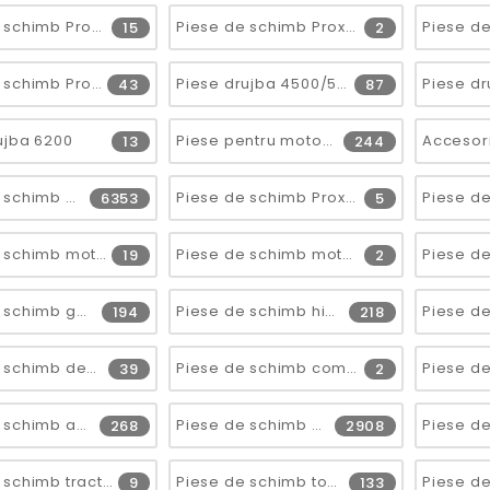
Piese de schimb Proxxon 60 (28500) 2020.04
Piese de schimb Proxxon Cheie dinamometrica MC15, 1/4, 3-15Nm
15
2
Piese de schimb Proxxon Proxxon 27006 KS230, 2015.08
Piese drujba 4500/5200
Piese dr
43
87
ujba 6200
Piese pentru motoare
13
244
Piese de schimb diverse
Piese de schimb Proxxon Cheie dinamometrica MC30, 1/4, 6-30Nm
6353
5
Piese de schimb motoare b&s
Piese de schimb motoare honda
19
2
Piese de schimb generatoare
Piese de schimb hidrofoare
194
218
Piese de schimb despicatoare
Piese de schimb compresoare
39
2
Piese de schimb aeroterme
Piese de schimb motocoase
268
2908
Piese de schimb tractoare
Piese de schimb tocatoare
9
133