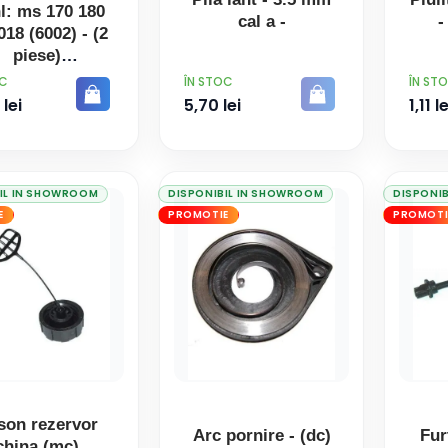
hl: ms 170 180
cal a -
-
018 (6002) - (2
piese)
PRET
PRET
OC
ÎN STOC
ÎN ST
 lei
5,70 lei
1,11 le
IL IN SHOWROOM
DISPONIBIL IN SHOWROOM
DISPONI
E
PROMOTIE
PROMOTI
son rezervor
Arc pornire - (dc)
Fur
china (mc)