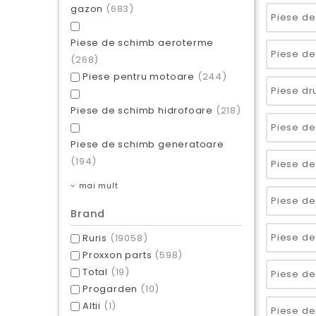
gazon
(683)
Piese de schimb aeroterme
(268)
Piese pentru motoare
(244)
Piese dr
Piese de schimb hidrofoare
(218)
Piese de schimb generatoare
(194)
mai mult
Brand
Ruris
(19058)
Proxxon parts
(598)
Total
(19)
Progarden
(10)
Altii
(1)