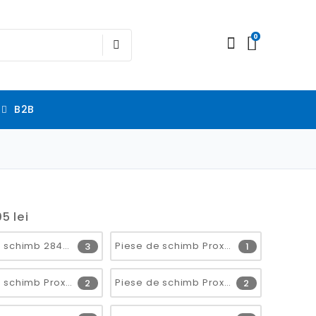
0
B2B
5 lei
Piese de schimb 28440
Piese de schimb Proxxon 20165 BFW 40/E, 2013.07
3
1
Piese de schimb Proxxon 23107
Piese de schimb Proxxon 23286
2
2