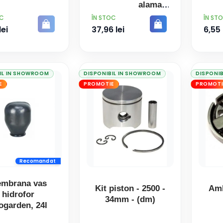
alama
PRET
PRET
OC
ÎN STOC
ÎN ST
lei
37,96 lei
6,55 
IL IN SHOWROOM
DISPONIBIL IN SHOWROOM
DISPONI
E
PROMOTIE
PROMOTI
Recomandat
mbrana vas
Kit piston - 2500 -
Amb
hidrofor
34mm - (dm)
ogarden, 24l