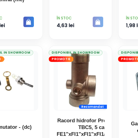
PRET
PRET
OC
ÎN STOC
ÎN ST
lei
4,63 lei
1,98 l
IL IN SHOWROOM
DISPONIBIL IN SHOWROOM
DISPONI
E
PROMOTIE
PROMOTI
Recomandat
Racord hidrofor ProGARDEN
Ga
utator - (dc)
TBC5, 5 cai,
FE1"xFI1"xFI1"xFI1/4"xFI1/8",