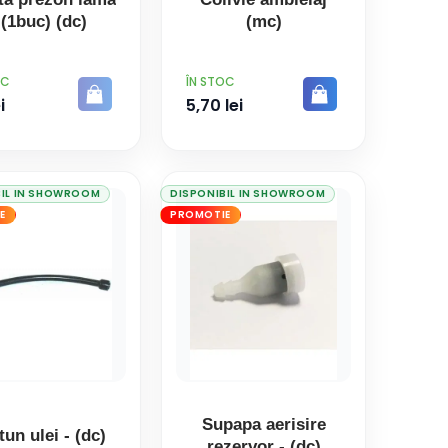
 (1buc) (dc)
(mc)
PRET
OC
ÎN STOC
i
5,70 lei
BIL IN SHOWROOM
DISPONIBIL IN SHOWROOM
E
PROMOTIE
Supapa aerisire
tun ulei - (dc)
rezervor - (dc)