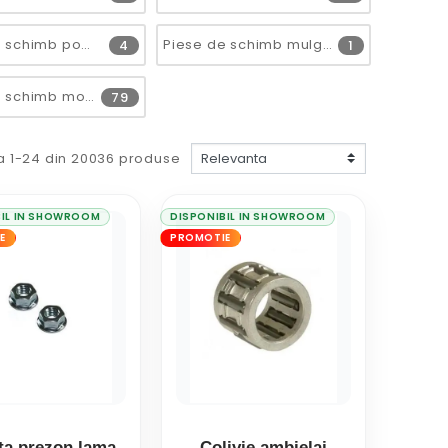
Piese de schimb pompe submersibile
Piese de schimb mulgatori
4
1
Piese de schimb motopompe
79
a 1-24 din 20036 produse
BIL IN SHOWROOM
DISPONIBIL IN SHOWROOM
E
PROMOTIE
ita prezon lama
Colivie ambielaj