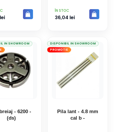
PRET
OC
ÎN STOC
lei
36,04 lei
BIL IN SHOWROOM
DISPONIBIL IN SHOWROOM
E
PROMOTIE
reiaj - 6200 -
Pila lant - 4.8 mm
(ds)
cal b -