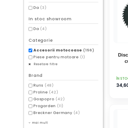
Da
(3)
In stoc showroom
Da
(4)
Categorie
Accesorii motocoase
(156)
Disc
Piese pentru motoare
(1)
c
Resetare filtre
Brand
PRET
ÎN ST
34,60
Ruris
(48)
Proline
(42)
Gospopro
(42)
Progarden
(11)
Breckner Germany
(4)
mai mult