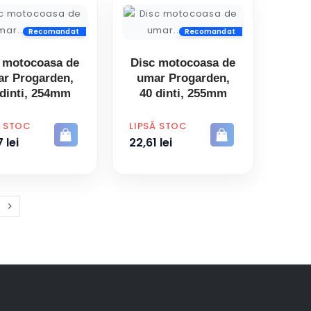
Recomandat
Recomandat
 motocoasa de
Disc motocoasa de
r Progarden,
umar Progarden,
 dinti, 254mm
40 dinti, 255mm
PRET
Ă STOC
LIPSĂ STOC
 lei
22,61 lei

Inainte