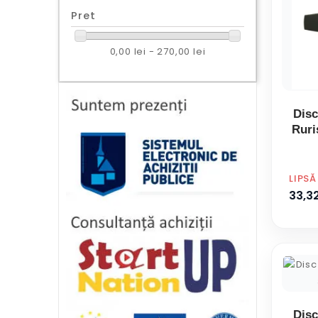
Pret
0,00 lei - 270,00 lei
Disc
Ruris
PRET
LIPS
33,32
Disc