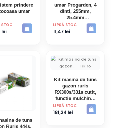
istem prindere
umar Progarden, 4
tocoasa umar
dinti, 255mm,
25.4mm
PRET
Ă STOC
LIPSĂ STOC
 lei
11,47 lei
Kit masina de tuns
gazon ruris
RX300s/331s cutit,
functie mulching,
curea, filtru aer,
PRET
LIPSĂ STOC
bujie, kit surub
181,24 lei
masina de tuns
on Ruris 444s,