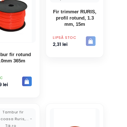
Fir trimmer RURIS,
profil rotund, 1.3
mm, 15m
PRET
LIPSĂ STOC
2,31 lei
bur fir rotund
.0mm 365m
OC
 lei