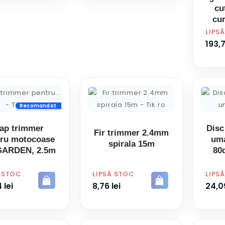
cu
cur
bu
PRET
LIPS
193,7
Recomandat
ap trimmer
Disc
Fir trimmer 2.4mm
tru motocoase
uma
spirala 15m
GARDEN, 2.5m
80
PRET
PRET
Ă STOC
LIPSĂ STOC
LIPS
 lei
8,76 lei
24,09