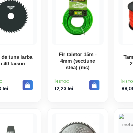
Fir taietor 15m -
 de tuns iarba
Tam
4mm (sectiune
u 40 taisuri
2
stea) (mc)
PRET
PRET
OC
ÎN STOC
ÎN ST
 lei
12,23 lei
88,09