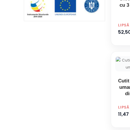
cu 3
PRET
LIPS
52,50
Cuti
umar
di
PRET
LIPS
11,47 