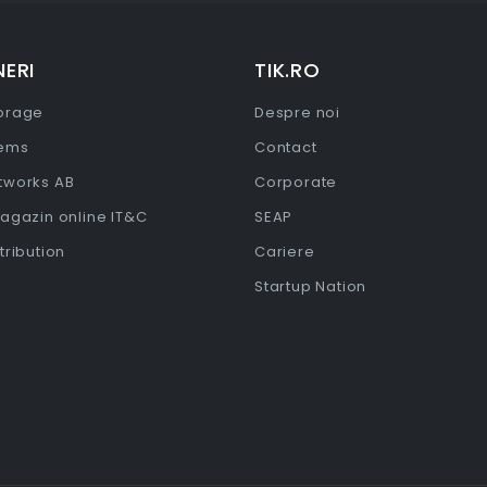
ERI
TIK.RO
torage
Despre noi
tems
Contact
etworks AB
Corporate
Magazin online IT&C
SEAP
stribution
Cariere
Startup Nation