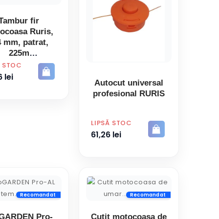
Tambur fir
ocoasa Ruris,
4 mm, patrat,
225m
Ă STOC
 lei
Autocut universal
profesional RURIS
PRET
LIPSĂ STOC
61,26 lei
Recomandat
Recomandat
GARDEN Pro-
Cutit motocoasa de