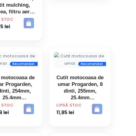
tit mulching,
ea, filtru aer,
jie, kit surub
Ă STOC
5 lei
Recomandat
Recomandat
 motocoasa de
Cutit motocoasa de
r Progarden,
umar Progarden, 8
dinti, 254mm,
dinti, 255mm,
25.4mm
25.4mm
PRET
Ă STOC
LIPSĂ STOC
 lei
11,85 lei