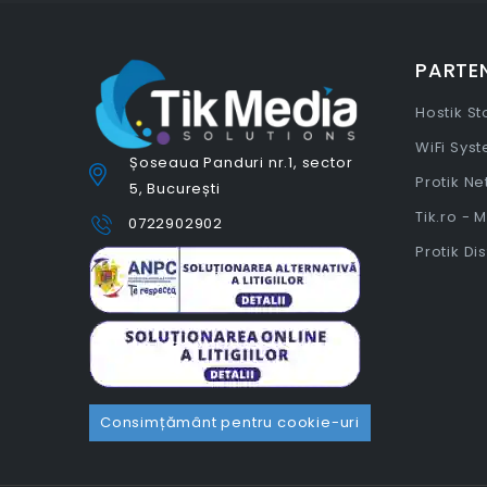
PARTEN
Hostik S
WiFi Sys
Șoseaua Panduri nr.1, sector
Protik N
5, București
Tik.ro - 
0722902902
Protik Di
Consimțământ pentru cookie-uri