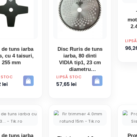
mot
2.
PRET
LIPS
96,26
 de tuns iarba
Disc Ruris de tuns
, cu 4 taisuri,
iarba, 80 dinti
255 mm
VIDIA tip1, 23 cm
diametru
PRET
Ă STOC
LIPSĂ STOC
 lei
57,65 lei
 de tuns iarba
Pro