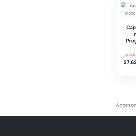
Cap 
Prog
PRET
LIPS
27,62
Accesor