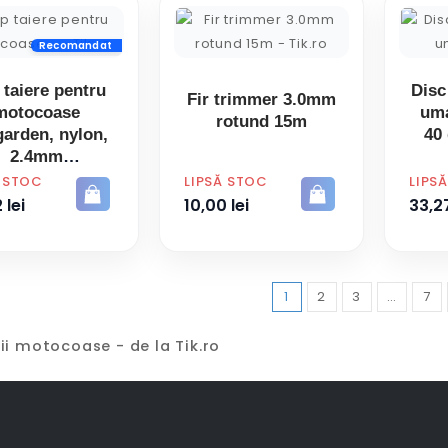
Recomandat
taiere pentru
Disc
Fir trimmer 3.0mm
motocoase
uma
rotund 15m
arden, nylon,
40
2.4mm
PRET
PRET
Ă STOC
LIPSĂ STOC
LIPS
 lei
10,00 lei
33,27
1
2
3
…
7
ii motocoase - de la Tik.ro