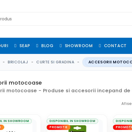
URI
SEAP
BLOG
SHOWROOM
CONTACT
BRICOLAJ
CURTE SI GRADINA
ACCESORII MOTOC
orii motocoase
ii motocoase - Produse si accesorii incepand de la
Afis
IL IN SHOWROOM
DISPONIBIL IN SHOWROOM
DISPONI
E
PROMOTIE
PROMOTI