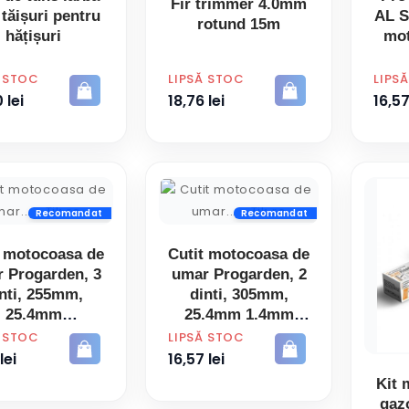
Fir trimmer 4.0mm
 tăișuri pentru
AL S
rotund 15m
hățișuri
mo
PRET
PRET
Ă STOC
LIPSĂ STOC
LIPS
 lei
18,76 lei
16,57
Recomandat
Recomandat
t motocoasa de
Cutit motocoasa de
 Progarden, 3
umar Progarden, 2
nti, 255mm,
dinti, 305mm,
25.4mm
25.4mm 1.4mm
PRET
Ă STOC
LIPSĂ STOC
lei
16,57 lei
Kit 
gaz