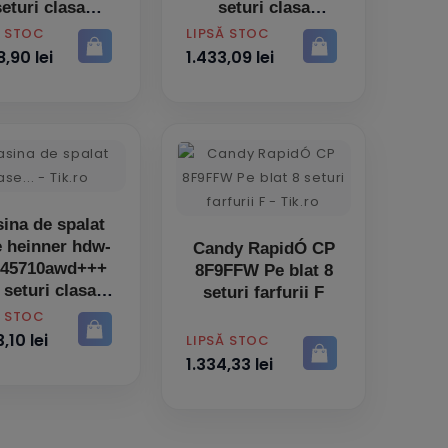
seturi clasa
seturi clasa
energetica
energetica
PRET
Ă STOC
LIPSĂ STOC
,90 lei
1.433,09 lei
ina de spalat
e heinner hdw-
Candy RapidÓ CP
45710awd+++
8F9FFW Pe blat 8
 seturi clasa
seturi farfurii F
energetica
Ă STOC
,10 lei
PRET
LIPSĂ STOC
1.334,33 lei