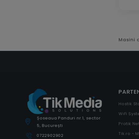
Masini d
PARTEN
Hostik S
WiFi Sys
Șoseaua Panduri nr.1, sector
Protik N
5, București
Tik.ro - 
0722902902