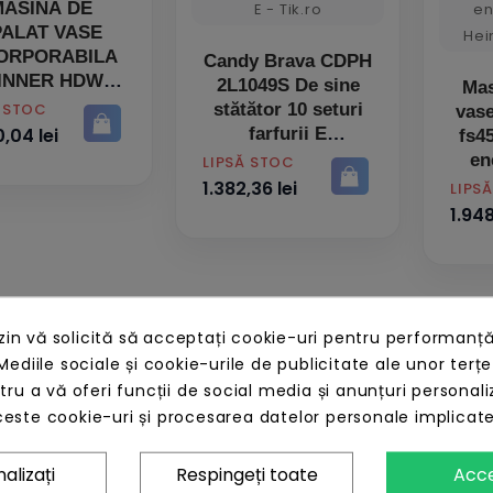
ASINA DE
PALAT VASE
ORPORABILA
Candy Brava CDPH
INNER HDW-
2L1049S De sine
Mas
BI6614IE++
Ă STOC
stătător 10 seturi
vas
,04 lei
farfurii E
fs4
en
PRET
LIPSĂ STOC
1.382,36 lei
PRET
LIPS
1.948
n vă solicită să acceptați cookie-uri pentru performanță
Mediile sociale și cookie-urile de publicitate ale unor terțe
ntru a vă oferi funcții de social media și anunțuri personali
este cookie-uri și procesarea datelor personale implicat
alizați
Respingeți toate
Acc