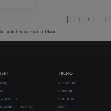
1
2
3
…
5
e spalat vase - de la Tik.ro
ERI
TIK.RO
torage
Despre noi
tems
Contact
etworks AB
Corporate
Magazin online IT&C
SEAP