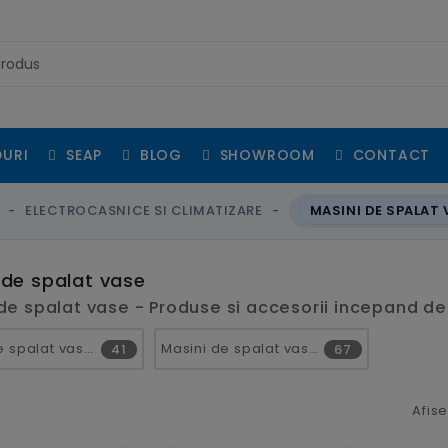
URI
SEAP
BLOG
SHOWROOM
CONTACT
ELECTROCASNICE SI CLIMATIZARE
MASINI DE SPALAT 
 de spalat vase
de spalat vase - Produse si accesorii incepand de 
Masini de spalat vase incorporabile
Masini de spalat vase independente
41
67
Afis