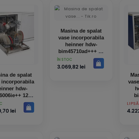
Masina de spalat
vase incorporabila
heinner hdw-
bim45710ad+++ 10
seturi 7
PRET
ÎN STOC
3.069,82 lei
ina de spalat
Mas
 incorporabila
vase
einner hdw-
h
6006ie++ 12
b
eturi clasa
PRET
LIPS
OC
,70 lei
4.222