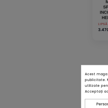
M
S
INC
HE
PRET
LIPS
3.470
Acest magazi
publicitate. 
utilizate pe
Acceptați ac
Person