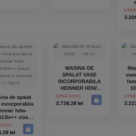
PRET
LIPS
3.208
MASINA DE
Mas
SPALAT VASE
vas
INCORPORABILA
fsm
HEINNER HDW-
10
BI6614AID+++
PRET
PRET
LIPSĂ STOC
LIPS
ina de spalat
3.738,28 lei
3.223
 incorporabila
einner hdw-
613ie++ clasa
nergetica e
Ă STOC
,28 lei