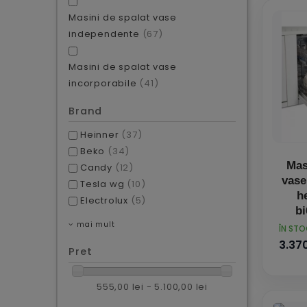
Masini de spalat vase
independente
(67)
Masini de spalat vase
incorporabile
(41)
Brand
Heinner
(37)
Beko
(34)
Mas
Candy
(12)
vase
Tesla wg
(10)
h
Electrolux
(5)
bi
mai mult
s
PRET
ÎN ST
3.370
Pret
555,00 lei - 5.100,00 lei