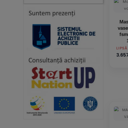
Mas
vase
fsm
PRET
LIPS
3.657