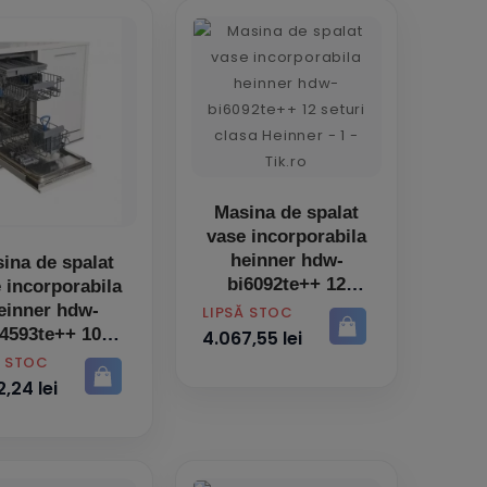
Masina de spalat
vase incorporabila
heinner hdw-
ina de spalat
bi6092te++ 12
 incorporabila
seturi clasa
einner hdw-
PRET
LIPSĂ STOC
i4593te++ 10
4.067,55 lei
seturi clasa
Ă STOC
,24 lei