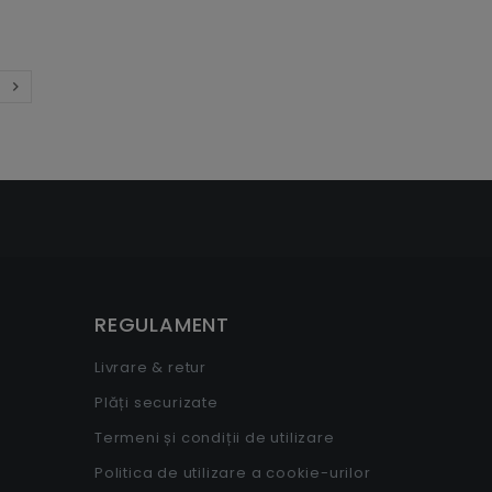

Inainte
REGULAMENT
Livrare & retur
Plăți securizate
Termeni și condiții de utilizare
Politica de utilizare a cookie-urilor