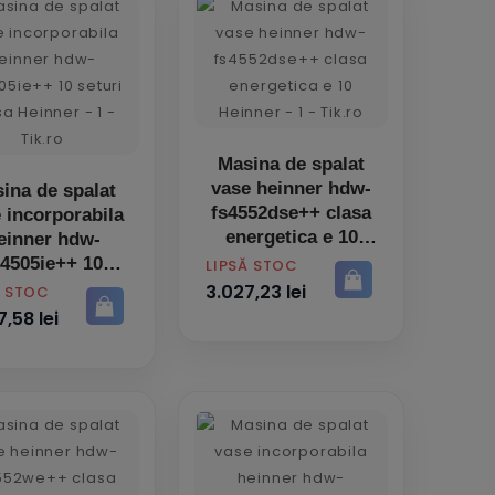
Masina de spalat
vase heinner hdw-
ina de spalat
fs4552dse++ clasa
 incorporabila
energetica e 10
einner hdw-
i4505ie++ 10
PRET
LIPSĂ STOC
seturi clasa
3.027,23 lei
Ă STOC
,58 lei