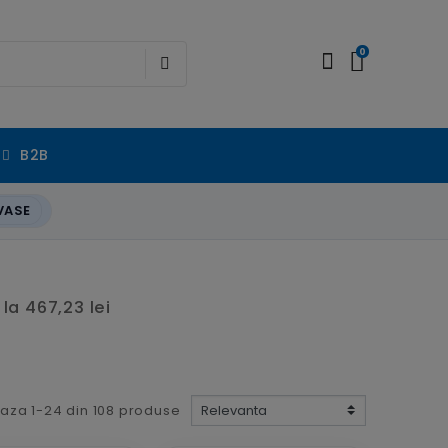
0
B2B
VASE
la 467,23 lei
eaza 1-24 din 108 produse