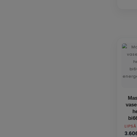
Mas
vase
h
bi6
e
PRET
LIPS
3.606