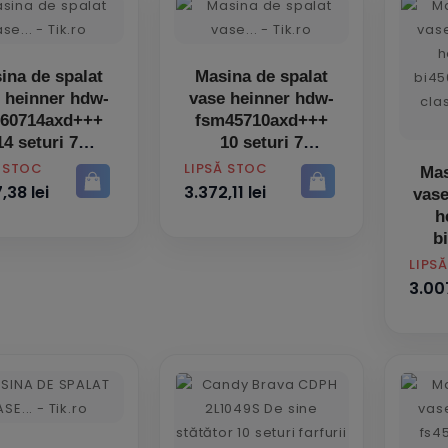
ina de spalat
Masina de spalat
 heinner hdw-
vase heinner hdw-
60714axd+++
fsm45710axd+++
14 seturi 7
10 seturi 7
programe
programe
PRET
Ă STOC
LIPSĂ STOC
Mas
,38 lei
3.372,11 lei
vase
h
b
PRET
LIPS
3.007