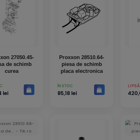
xon 27050.45-
Proxxon 28510.64-
sa de schimb
piesa de schimb
curea
placa electronica
PRET
PRET
LIPS
OC
ÎN STOC
 lei
85,18 lei
420,0