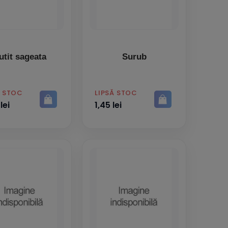
utit sageata
Surub
PRET
Ă STOC
LIPSĂ STOC
lei
1,45 lei