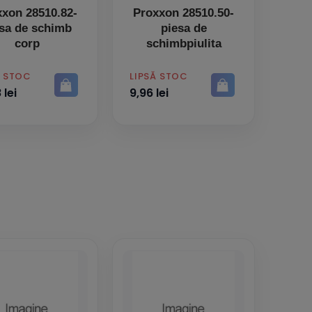
xxon 28510.82-
Proxxon 28510.50-
sa de schimb
piesa de
corp
schimbpiulita
PRET
Ă STOC
LIPSĂ STOC
 lei
9,96 lei