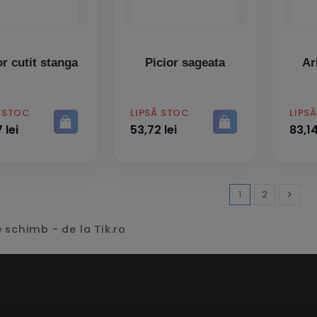
or cutit stanga
Picior sageata
Ar
PRET
PRET
Ă STOC
LIPSĂ STOC
LIPS
 lei
53,72 lei
83,14
1
2

Inaint
 schimb - de la Tik.ro