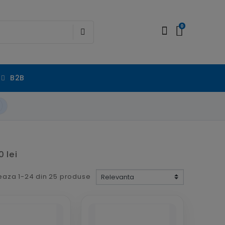
0
B2B
 lei
eaza 1-24 din 25 produse