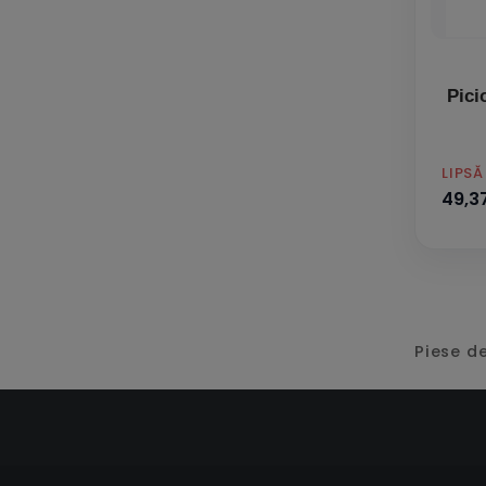
Pici
PRET
LIPS
49,37
Piese de