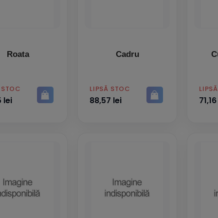
Roata
Cadru
C
PRET
PRET
Ă STOC
LIPSĂ STOC
LIPS
 lei
88,57 lei
71,16 