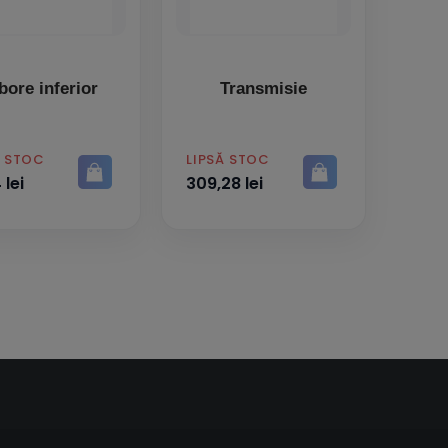
bore inferior
Transmisie
PRET
Ă STOC
LIPSĂ STOC
 lei
309,28 lei
e