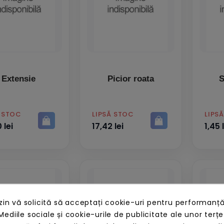
Extensie
Picior roata
S
PRET
PRET
Ă STOC
LIPSĂ STOC
LIPS
 lei
17,42 lei
1,45 
n vă solicită să acceptați cookie-uri pentru performanță
Mediile sociale și cookie-urile de publicitate ale unor terțe