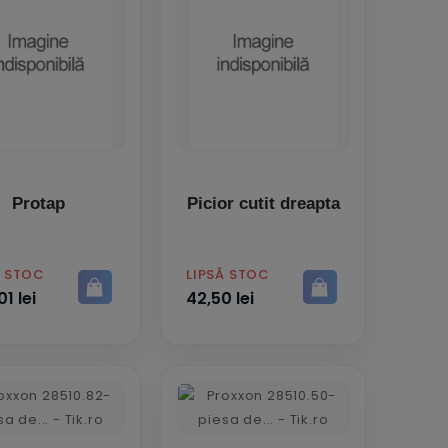
Protap
Picior cutit dreapta
PRET
Ă STOC
LIPSĂ STOC
1 lei
42,50 lei