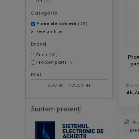
Da
(2)
Categorie
Piese de schimb
(25)
Resetare filtre
Brand
Ruris
(20)
Prox
Proxxon parts
(5)
pie
Pret
PRET
0,00 lei - 435,00 lei
ÎN ST
45,74