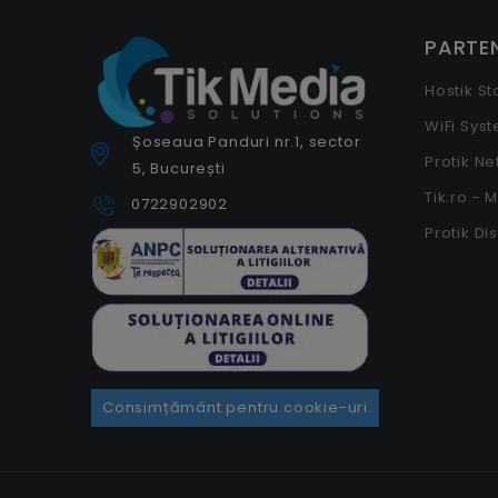
PARTEN
Hostik S
WiFi Sys
Șoseaua Panduri nr.1, sector
Protik N
5, București
Tik.ro - 
0722902902
Protik Di
Consimțământ pentru cookie-uri