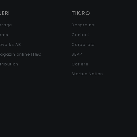
ERI
TIK.RO
torage
Despre noi
tems
Contact
etworks AB
Corporate
Magazin online IT&C
SEAP
stribution
Cariere
Startup Nation