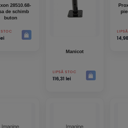
xon 28510.68-
Pro
sa de schimb
pie
buton
PRET
Ă STOC
LIPS
lei
14,98
Manicot
PRET
LIPSĂ STOC
116,31 lei