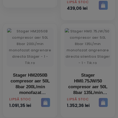
PRET
LIPSĂ STOC
439,06 lei
Stager HM2050B
Stager
compresor aer 50L
HM0.75JW/50
8bar 200L/min
compresor aer 50L
monofazat
8bar 135L/min
angrenare directa
monofazat
PRET
PRET
LIPSĂ STOC
LIPSĂ STOC
angrenare directa
1.091,35 lei
1.352,36 lei
silentios