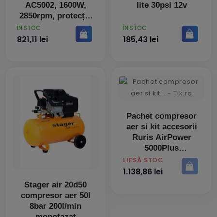
AC5002, 1600W,
lite 30psi 12v
2850rpm, protecție
la suprasarcina
PRET
PRET
ÎN STOC
ÎN STOC
821,11 lei
185,43 lei
Pachet compresor
aer si kit accesorii
Ruris AirPower
5000Plus
PRET
LIPSĂ STOC
1.138,86 lei
Stager air 20d50
compresor aer 50l
8bar 200l/min
monofazat