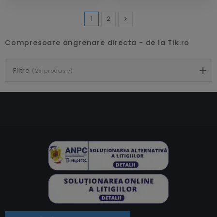
1
2

Inainte
Compresoare angrenare directa - de la Tik.ro
Filtre
(25 produse)