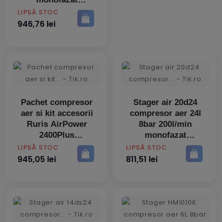
angrenare
PRET
LIPSĂ STOC
946,76 lei
Pachet compresor
Stager air 20d24
aer si kit accesorii
compresor aer 24l
Ruris AirPower
8bar 200l/min
2400Plus
monofazat
angrenare
PRET
PRET
LIPSĂ STOC
LIPSĂ STOC
945,05 lei
811,51 lei