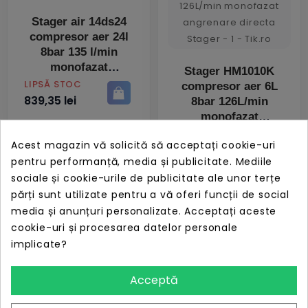
Stager air 14ds24
compresor aer 24l
8bar 135 l/min
monofazat
Stager HM1010K
PRET
LIPSĂ STOC
compresor aer 6L
839,35 lei
8bar 126L/min
monofazat
angrenare directa
PRET
LIPSĂ STOC
Acest magazin vă solicită să acceptați cookie-uri
648,94 lei
pentru performanță, media și publicitate. Mediile
sociale și cookie-urile de publicitate ale unor terțe
părți sunt utilizate pentru a vă oferi funcții de social
media și anunțuri personalizate. Acceptați aceste
cookie-uri și procesarea datelor personale
implicate?
Stager air 36d100
compresor aer 100l
Acceptă
10bar 356l/min
monofazat