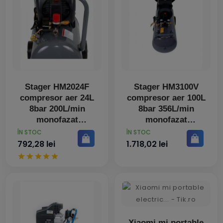
Stager HM2024F
Stager HM3100V
compresor aer 24L
compresor aer 100L
8bar 200L/min
8bar 356L/min
monofazat
monofazat
angrenare directa
angrenare directa
PRET
PRET
ÎN STOC
ÎN STOC
792,28 lei
1.718,02 lei
Xiaomi mi portable