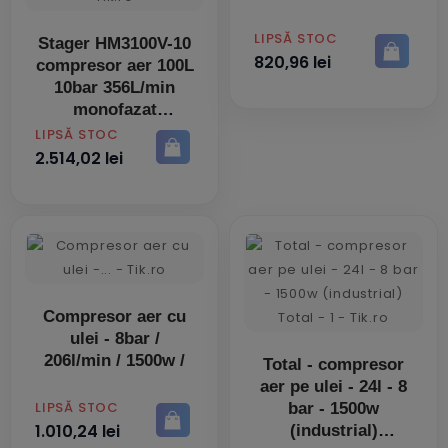
PRET
LIPSĂ STOC
Stager HM3100V-10
820,96 lei
compresor aer 100L
10bar 356L/min
monofazat
angrenare directa
PRET
LIPSĂ STOC
2.514,02 lei
Compresor aer cu
ulei - 8bar /
206l/min / 1500w /
Total - compresor
aer pe ulei - 24l - 8
PRET
LIPSĂ STOC
bar - 1500w
1.010,24 lei
(industrial)