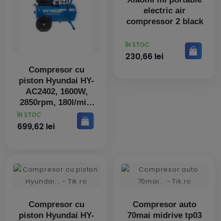
electric air
compressor 2 black
PRET
ÎN STOC
230,66 lei
Compresor cu
piston Hyundai HY-
AC2402, 1600W,
2850rpm, 180l/min,
protectie la
PRET
ÎN STOC
suprasarcina
699,62 lei
Compresor cu
Compresor auto
piston Hyundai HY-
70mai midrive tp03