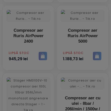
Compresor aer
Compresor aer
Ruris AirPower
Ruris AirPower
2400
5000
PRET
PRET
LIPSĂ STOC
LIPSĂ STOC
945,29 lei
1.188,73 lei
Compresor aer cu
ulei - 8bar /
206l/min / 1500w /