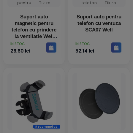
Suport auto
Suport auto pentru
magnetic pentru
telefon cu ventuza
telefon cu prindere
SCA07 Well
la ventilatie Well
PRET
PRET
ÎN STOC
ÎN STOC
28,60 lei
52,14 lei
Recomandat