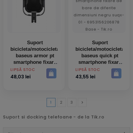
Suport
Suport
bicicleta/motocicleta
bicicleta/motocicleta
baseus armor pt
baseus quick pt
smartphone fixare
smartphone fixare
de bare de diferite
de bare de diferite
PRET
PRET
LIPSĂ STOC
LIPSĂ STOC
dimensiuni negru
dimensiuni negru
48,03 lei
43,55 lei
sukja-01 -
suqx-01 -
6953156217546
6953156206878
1
2
3

Inainte
Suport si docking telefoane - de la Tik.ro