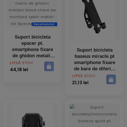
Recomandat
Suport bicicleta
spacer pt.
smartphone fixare
Suport bicicleta
de ghidon metalic
baseus miracle pt
black cheie de
smartphone fixare
PRET
LIPSĂ STOC
montare spbh-
de bare de diferite
44,18 lei
metal-bk
dimensiuni negru
PRET
LIPSĂ STOC
sumir-by01 -
21,13 lei
6953156258884