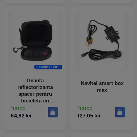
Recomandat
Geanta
Navitel smart box
reflectorizanta
max
spacer pentru
bicicleta cu
semnalizare led
PRET
PRET
ÎN STOC
ÎN STOC
prin telecomanda si
64,82 lei
127,05 lei
de montat la sa
spbb-ledsign