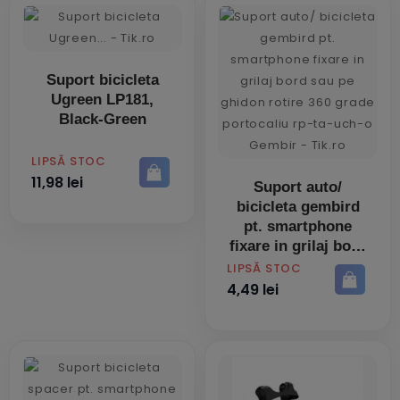
Suport bicicleta
Ugreen LP181,
Black-Green
PRET
LIPSĂ STOC
11,98 lei
Suport auto/
bicicleta gembird
pt. smartphone
fixare in grilaj bord
sau pe ghidon
PRET
LIPSĂ STOC
rotire 360 grade
4,49 lei
portocaliu rp-ta-
uch-o