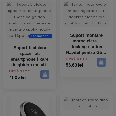
Suport montare
Recomandat
motocicleta +
docking station
Suport bicicleta
Navitel pentru G550
spacer pt.
PRET
LIPSĂ STOC
smartphone fixare
56,63 lei
de ghidon metalic
rosu cheie de
PRET
LIPSĂ STOC
montare spbh-
41,05 lei
metal-red