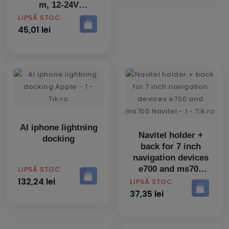
m, 12-24V
PRET
LIPSĂ STOC
45,01 lei
Al iphone lightning
Navitel holder +
docking
back for 7 inch
navigation devices
e700 and ms700
PRET
LIPSĂ STOC
132,24 lei
PRET
LIPSĂ STOC
37,35 lei