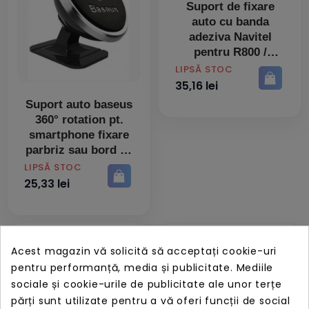
Suport de fixare
auto cu banda
adeziva Navitel
pentru R800 /
MSR900
PRET
LIPSĂ STOC
35,16 lei
Suport auto baseus
360° rotation pt.
smartphone fixare
parbriz sau bord cu
adeziv magnetic
PRET
LIPSĂ STOC
ofera posibilitatea
25,33 lei
reglarii ungh
Acest magazin vă solicită să acceptați cookie-uri
pentru performanță, media și publicitate. Mediile
sociale și cookie-urile de publicitate ale unor terțe
Suport auto baseus
Suport auto baseus
părți sunt utilizate pentru a vă oferi funcții de social
os pt. smartphone
os pt. smartphone