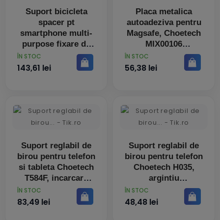
Suport bicicleta
Placa metalica
spacer pt
autoadeziva pentru
smartphone multi-
Magsafe, Choetech
purpose fixare de
MIX00106
bare de diferite
PRET
PRET
ÎN STOC
ÎN STOC
dimensiuni negru
143,61 lei
56,38 lei
spbh-mp-01
Suport reglabil de
Suport reglabil de
birou pentru telefon
birou pentru telefon
si tableta Choetech
Choetech H035,
T584F, incarcare
argintiu
wireless, alb
PRET
PRET
ÎN STOC
ÎN STOC
83,49 lei
48,48 lei