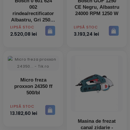
Bosch 0 601 624
Bosch GOF 1250
002
CE Negru, Albastru
rindea/rectificator
24000 RPM 1250 W
Albastru, Gri 25000
RPM 1600 W
PRET
PRET
LIPSĂ STOC
LIPSĂ STOC
2.520,08 lei
3.193,24 lei
Micro freza
proxxon 24350 ff
500/bl
PRET
LIPSĂ STOC
13.182,60 lei
Masina de frezat
canal zidarie -