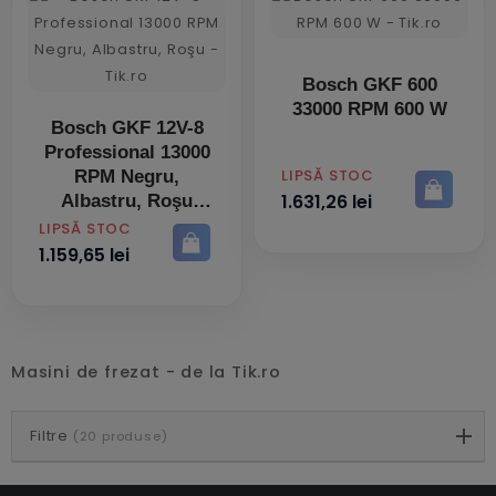
Bosch GKF 600
33000 RPM 600 W
Bosch GKF 12V-8
Professional 13000
PRET
LIPSĂ STOC
RPM Negru,
1.631,26 lei
Albastru, Roşu
PRET
LIPSĂ STOC
1.159,65 lei
Masini de frezat - de la Tik.ro
Filtre
(20 produse)