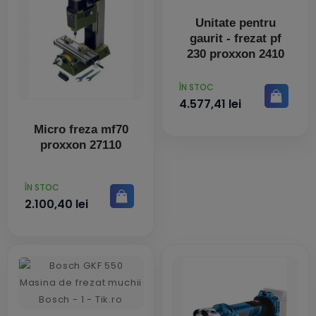
Unitate pentru
gaurit - frezat pf
230 proxxon 2410
PRET
ÎN STOC
4.577,41 lei
Micro freza mf70
proxxon 27110
PRET
ÎN STOC
2.100,40 lei