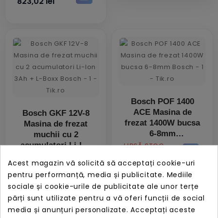
823,02 lei
Bosch POF 1400
ACE Masina de
Bosch GKF 12V-8
frezat 1400W bucsa
Masina de frezat
6-8mm
muchii cu 2
acumulatori Li-Ion
PRET
LIPSĂ STOC
3Ah + L-Boxx
685,95 lei
PRET
LIPSĂ STOC
Acest magazin vă solicită să acceptați cookie-uri
1.589,71 lei
pentru performanță, media și publicitate. Mediile
sociale și cookie-urile de publicitate ale unor terțe
părți sunt utilizate pentru a vă oferi funcții de social
media și anunțuri personalizate. Acceptați aceste