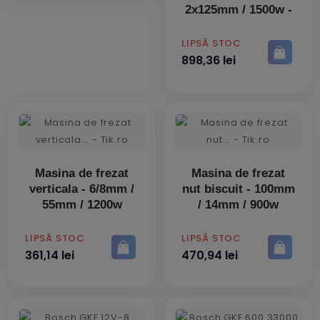
2x125mm / 1500w -
PRET
LIPSĂ STOC
898,36 lei
Masina de frezat
Masina de frezat
verticala - 6/8mm /
nut biscuit - 100mm
55mm / 1200w
/ 14mm / 900w
PRET
PRET
LIPSĂ STOC
LIPSĂ STOC
361,14 lei
470,94 lei