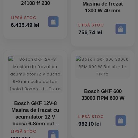
24108 ff 230
Masina de frezat
1300 W 40 mm
PRET
LIPSĂ STOC
6.435,49 lei
PRET
LIPSĂ STOC
756,74 lei
Bosch GKF 600
33000 RPM 600 W
Bosch GKF 12V-8
Masina de frezat cu
PRET
LIPSĂ STOC
acumulator 12 V
982,10 lei
bucsa 6-8mm cutie
carton (solo)
PRET
LIPSĂ STOC