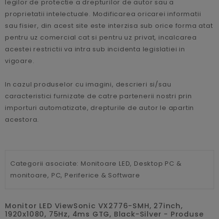
legilor de protectie a drepturilor de autor sau a
proprietatii intelectuale. Modificarea oricarei informatii
sau fisier, din acest site este interzisa sub orice forma atat
pentru uz comercial cat si pentru uz privat, incalcarea
acestei restrictii va intra sub incidenta legislatiei in
vigoare.
In cazul produselor cu imagini, descrieri si/sau
caracteristici furnizate de catre partenerii nostri prin
importuri automatizate, drepturile de autor le apartin
acestora.
Categorii asociate:
Monitoare LED,
Desktop PC &
monitoare,
PC, Periferice & Software
Monitor LED ViewSonic VX2776-SMH, 27inch,
1920x1080, 75Hz, 4ms GTG, Black-Silver - Produse