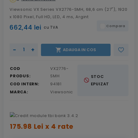
Viewsonic VX Series VX2776-SMH, 68,6 cm (27"), 1920
x 1080 Pixel, Full HD, LED, 4 ms, Argint
662,44 lei
Compara
cu TVA
-
+

ADAUGA IN COS
COD
VX2776-
PRODUS:
SMH
STOC
not_interested
COD INTERN:
94181
EPUIZAT
MARCA:
Viewsonic
175.98 Lei x 4 rate