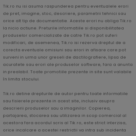
Tik.ro nu isi asuma raspunderea pentru eventualele erori
de pret, imagine, stoc, descriere, parametrii tehnici sau
orice alt tip de documentatie. Aceste erori nu obliga Tik.ro
la nicio actiune. Preturile informatiile si disponibilitatea
produselor comercializate de catre Tik.ro pot suferi
modificari, de asemenea, Tik.ro isi rezerva dreptul de a
corecta eventuale omisiuni sau erori in afisare care pot
surveni in urma unor greseli de dactilografiere, lipsa de
acuratete sau erori ale produselor software, fara a anunta
in prealabil. Toate promotiile prezente in site sunt valabile
în limita stocului.
Tik.ro detine drepturile de autor pentru toate informatiile
sau fisierele prezente in acest site, inclusiv asupra
descrierii produselor sau a imaginilor. Copierea,
partajarea, stocarea sau utilizarea in scop comercial al
acestora fara acordul scris al Tik.ro, este strict interzisa,
orice incalcare a acestei restrictii va intra sub incidenta