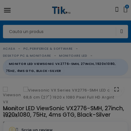
0
ACASA
PC, PERIFERICE & SOFTWARE
DESKTOP PC & MONITOARE
MONITOARE LED
MONITOR LED VIEWSONIC VX2776-SMH, 27INCH, 1920X1080,
75HZ, 4MS GTG, BLACK-SILVER
fullscreen
fullscreen
fullscreen
fullscreen
fullscreen
fullscreen
fullscreen
Monitor LED ViewSonic VX2776-SMH, 27inch,
1920x1080, 75Hz, 4ms GTG, Black-Silver
Scrie un review