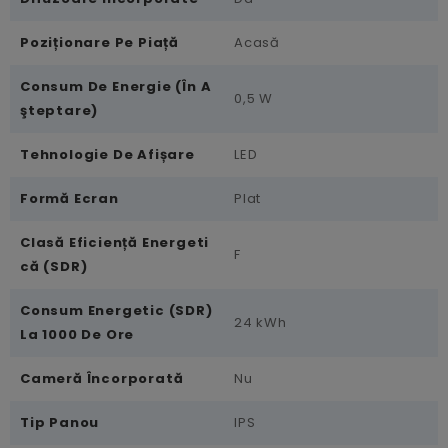
Poziționare Pe Piață
Acasă
Consum De Energie (în A
0,5 W
Şteptare)
Tehnologie De Afișare
LED
Formă Ecran
Plat
Clasă Eficiență Energeti
F
Că (SDR)
Consum Energetic (SDR)
24 kWh
La 1000 De Ore
Cameră Încorporată
Nu
Tip Panou
IPS