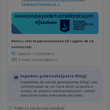
Șoseaua Panduri nr. 1.
Pentru oferte personalizate vă rugăm să ne
contactați
Telefon:
0722902902
|
E-mail:
achizitii@tik.ro
Expedieri paletizate(peste 50kg)
🚚
Expeditiile de utilaje grele(peste 50kg) sau
voluminoase se vor face doar cu plata in
avans, iar pentru restul produselor raman
dispobile toate metodele de plata.
Plata cu cardul sau numerar.