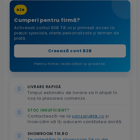
B2B
Cumperi pentru firmă?
Activează contul B2B TiK.ro și primești acces la
prețuri speciale, oferte personalizate și termen de
plată.
Creează cont B2B
Pentru firme, revânzători și proiecte.
LIVRARE RAPIDĂ
Timpul estimativ de livrare va fi afișat în
coș la plasarea comenzii.
STOC INSUFICIENT?
Contactează-ne la
vanzari@tik.ro
și
încercăm să îți aducem cantitatea dorită.
SHOWROOM TIK.RO
Te așteptăm în showroom Tik.ro din