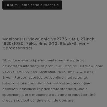
Fii primul care scrie o recenzie
Monitor LED ViewSonic VX2776-SMH, 27inch,
1920x1080, 75Hz, 4ms GTG, Black-Silver -
Caracteristici
Tik.ro face eforturi permanente pentru a păstra
acurateţea informaţiilor produsului Monitor LED ViewSonic
VX2776-SMH, 27inch, 1920x1080, 75Hz, 4ms GTG, Black-
Silver . Rareori acestea pot conţine inadvertenţe:
fotografia are caracter informativ şi poate conţine
accesorii neincluse în pachetele standard, unele
specificaţii pot fi modificate de catre producător fără
preaviz sau pot conţine erori de operare.