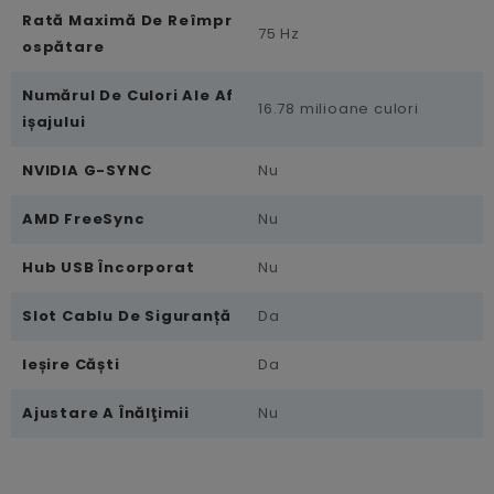
Rată Maximă De Reîmpr
75 Hz
Ospătare
Numărul De Culori Ale Af
16.78 milioane culori
Ișajului
NVIDIA G-SYNC
Nu
AMD FreeSync
Nu
Hub USB Încorporat
Nu
Slot Cablu De Siguranță
Da
Ieșire Căști
Da
Ajustare A Înălţimii
Nu