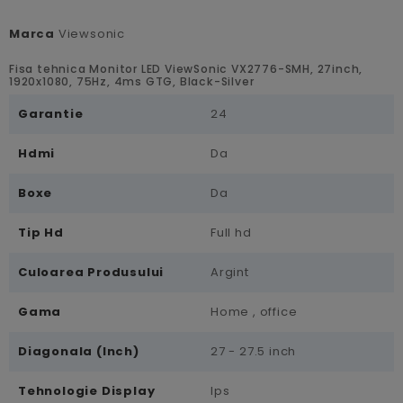
Marca
Viewsonic
Fisa tehnica Monitor LED ViewSonic VX2776-SMH, 27inch,
1920x1080, 75Hz, 4ms GTG, Black-Silver
Garantie
24
Hdmi
Da
Boxe
Da
Tip Hd
Full hd
Culoarea Produsului
Argint
Gama
Home , office
Diagonala (inch)
27 - 27.5 inch
Tehnologie Display
Ips