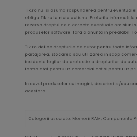
Tik.ro nu isi asuma raspunderea pentru eventualele
obliga Tik.ro la nicio actiune. Preturile informatii
rezerva dreptul de a corecta eventuale omisiuni sa
produselor software, fara a anunta in prealabil. Toa
Tik.ro detine drepturile de autor pentru toate infor
partajarea, stocarea sau utilizarea in scop comercial
incidenta legilor de protectie a drepturilor de autor
forma atat pentru uz comercial cat si pentru uz priva
In cazul produselor cu imagini, descrieri si/sau car
acestora.
Categorii asociate:
Memorii RAM,
Componente P