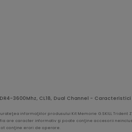
DDR4-3600Mhz, CL18, Dual Channel - Caracteristici
urateţea informaţiilor produsului Kit Memorie G.SKILL Trident
ia are caracter informativ şi poate conţine accesorii neincluse
ot conţine erori de operare.