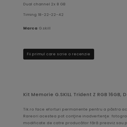
Dual channel 2x 8 GB
Timing 18-22-22-42
Marca
G.skill
Fii primul care scrie o recenzie
Kit Memorie G.SKILL Trident Z RGB 16GB, 
Tik.ro face eforturi permanente pentru a păstra ac
Rareori acestea pot conţine inadvertenţe: fotograf
modificate de catre producător fără preaviz sau p