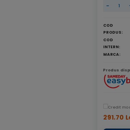
-
COD
PRODUS:
COD
INTERN:
MARCA:
Produs dispo
291.70 L