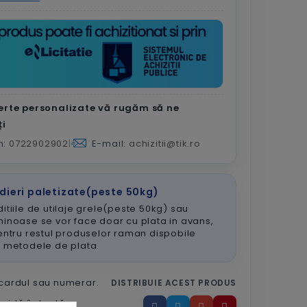
erte personalizate vă rugăm să ne
ți
n:
0722902902
|
E-mail:
achizitii@tik.ro
dieri paletizate(peste 50kg)
itiile de utilaje grele(peste 50kg) sau
inoase se vor face doar cu plata in avans,
entru restul produselor raman dispobile
e metodele de plata.
 cardul sau numerar.
DISTRIBUIE ACEST PRODUS
apidă în toată