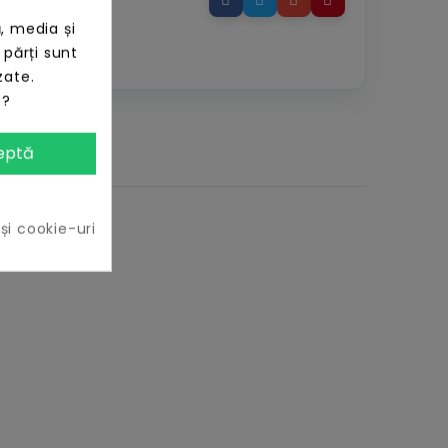
.
, media și
imp de retur.
 părți sunt
zate.
e?
eptă
 și cookie-uri