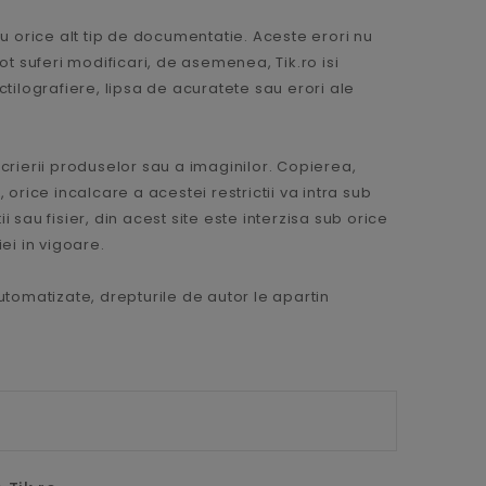
u orice alt tip de documentatie. Aceste erori nu
pot suferi modificari, de asemenea, Tik.ro isi
tilografiere, lipsa de acuratete sau erori ale
scrierii produselor sau a imaginilor. Copierea,
 orice incalcare a acestei restrictii va intra sub
 sau fisier, din acest site este interzisa sub orice
iei in vigoare.
automatizate, drepturile de autor le apartin