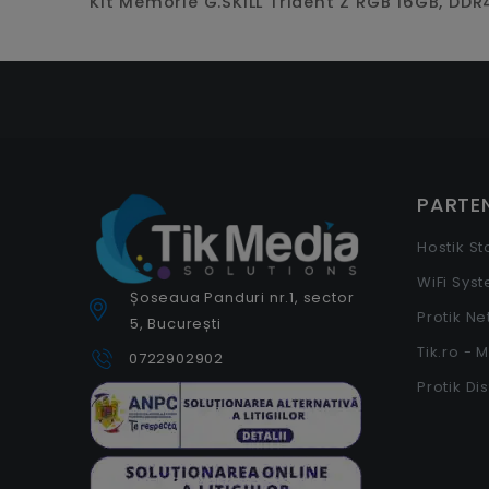
Kit Memorie G.SKILL Trident Z RGB 16GB, DDR
PARTEN
Hostik S
WiFi Sys
Șoseaua Panduri nr.1, sector
Protik N
5, București
Tik.ro - 
0722902902
Protik Di