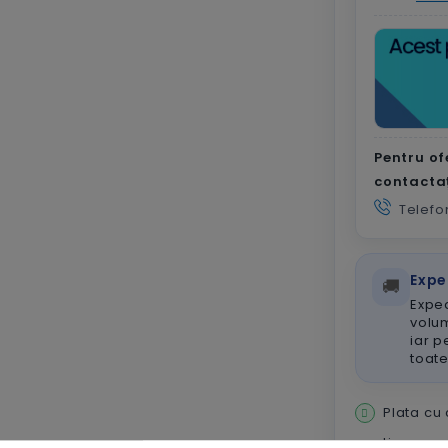
Pentru of
contacta
Telefo
Expe
🚚
Exped
volum
iar p
toat
Plata cu
Livrare r