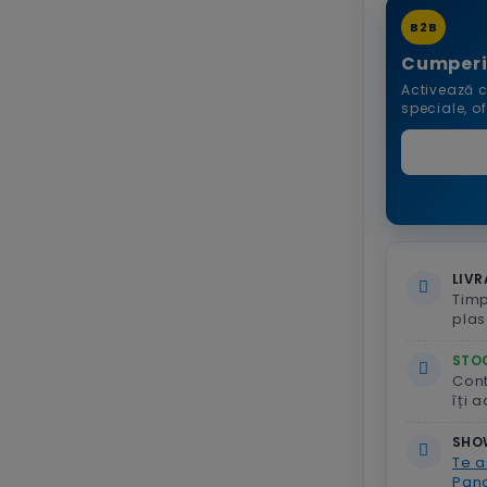
B2B
Cumperi
Activează c
speciale, o
LIVR
Timp
plas
STOC
Con
îți 
SHO
Te a
Pand