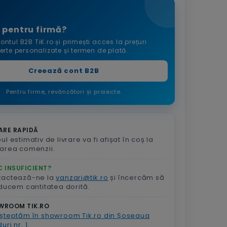
 pentru firmă?
ontul B2B TiK.ro și primești acces la prețuri
ferte personalizate și termen de plată.
Creează cont B2B
Pentru firme, revânzători și proiecte.
ARE RAPIDĂ
ul estimativ de livrare va fi afișat în coș la
area comenzii.
 INSUFICIENT?
tactează-ne la
vanzari@tik.ro
și încercăm să
aducem cantitatea dorită.
WROOM TIK.RO
șteptăm în showroom Tik.ro din Șoseaua
uri nr. 1.