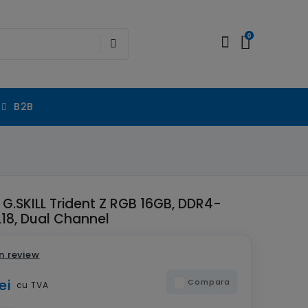
0
B2B
 G.SKILL Trident Z RGB 16GB, DDR4-
18, Dual Channel
n review
ei
Compara
cu TVA