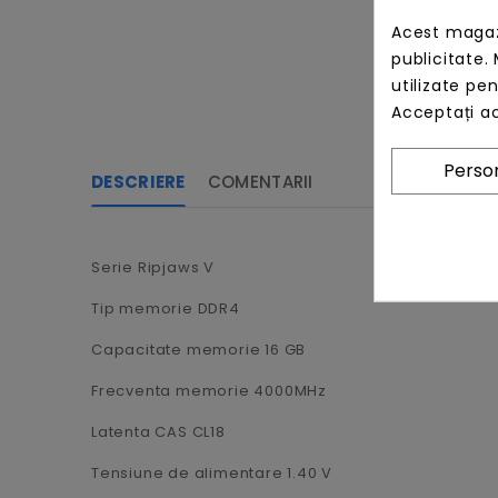
Acest magazi
publicitate. 
utilizate pe
Acceptați ac
Person
DESCRIERE
COMENTARII
Serie Ripjaws V
Tip memorie DDR4
Capacitate memorie 16 GB
Frecventa memorie 4000MHz
Latenta CAS CL18
Tensiune de alimentare 1.40 V