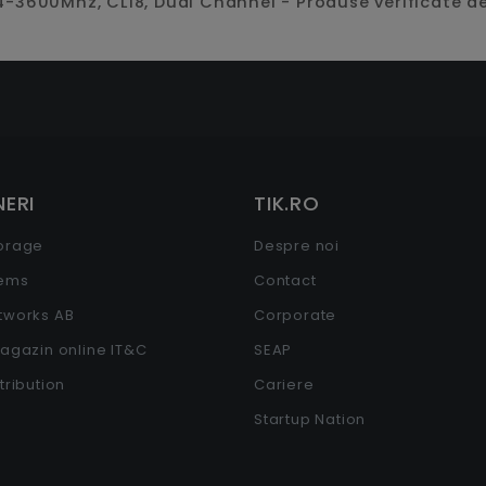
4-3600Mhz, CL18, Dual Channel - Produse verificate de
ERI
TIK.RO
torage
Despre noi
tems
Contact
etworks AB
Corporate
Magazin online IT&C
SEAP
stribution
Cariere
Startup Nation