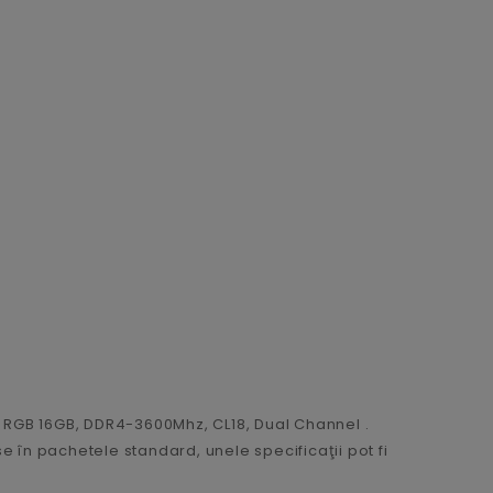
 Z RGB 16GB, DDR4-3600Mhz, CL18, Dual Channel .
 în pachetele standard, unele specificaţii pot fi