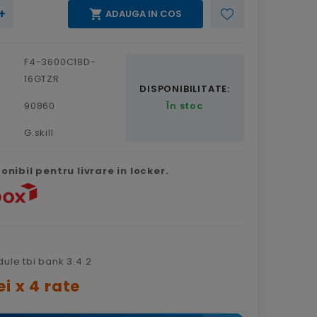
+

ADAUGA IN COS
F4-3600C18D-
16GTZR
DISPONIBILITATE:
90860
În stoc
G.skill
nibil pentru livrare in locker.
ei x 4 rate