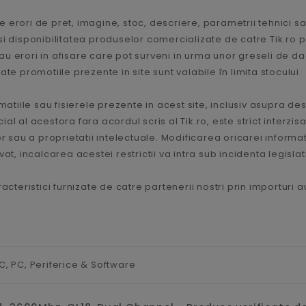
 erori de pret, imagine, stoc, descriere, parametrii tehnici sa
le si disponibilitatea produselor comercializate de catre Tik.ro 
u erori in afisare care pot surveni in urma unor greseli de dac
te promotiile prezente in site sunt valabile în limita stocului.
matiile sau fisierele prezente in acest site, inclusiv asupra de
 al acestora fara acordul scris al Tik.ro, este strict interzisa,
 sau a proprietatii intelectuale. Modificarea oricarei informatii
t, incalcarea acestei restrictii va intra sub incidenta legislat
acteristici furnizate de catre partenerii nostri prin importuri 
C,
PC, Periferice & Software