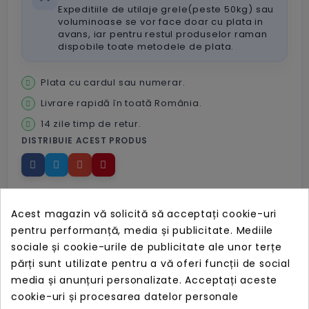
Expeditiile de utilaje grele(peste 50kg) sau
voluminoase se vor face doar cu plata in
avans, iar pentru restul produselor raman
dispobile toate metodele de plata.
Plata cu cardul sau numerar.
Livrare rapidă în toată România.
14 zile timp de retur.
DISTRIBUIE ACEST PRODUS
Acest magazin vă solicită să acceptați cookie-uri
pentru performanță, media și publicitate. Mediile
sociale și cookie-urile de publicitate ale unor terțe
Descriere
părți sunt utilizate pentru a vă oferi funcții de social
media și anunțuri personalizate. Acceptați aceste
Patriot's Viper RGB Series memory modules are designed
cookie-uri și procesarea datelor personale
with extreme performance. Built and tested for the latest