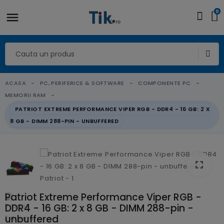
0
ACASA
PC, PERIFERICE & SOFTWARE
COMPONENTE PC
MEMORII RAM
PATRIOT EXTREME PERFORMANCE VIPER RGB - DDR4 - 16 GB: 2 X
8 GB - DIMM 288-PIN - UNBUFFERED
fullscreen
fullscreen
fullscreen
fullscreen
fullscreen
fullscreen
Patriot Extreme Performance Viper RGB -
DDR4 - 16 GB: 2 x 8 GB - DIMM 288-pin -
unbuffered