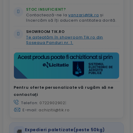
STOC INSUFICIENT?
Contactează-ne la
vanzari@tik.ro
și
încercăm să îți aducem cantitatea dorită.
SHOWROOM TIK.RO
Te așteptăm în showroom Tik.ro din
Șoseaua Panduri nr. 1.
Pentru oferte personalizate vă rugăm să ne
contactați
Telefon:
0722902902
|
E-mail:
achizitii@tik.ro
Expedieri paletizate(peste 50kg)
🚚