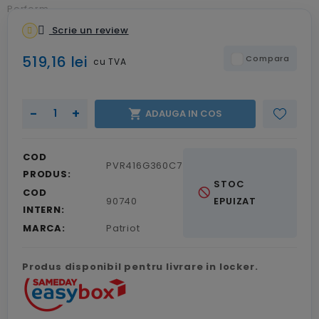
Scrie un review
519,16 lei
Compara
cu TVA
-
+

ADAUGA IN COS
COD
PVR416G360C7
PRODUS:
STOC
not_interested
COD
90740
EPUIZAT
INTERN:
MARCA:
Patriot
Produs disponibil pentru livrare in locker.