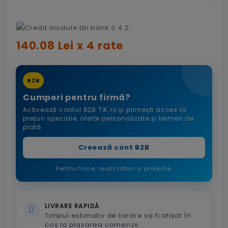
140.08 Lei x 4 rate
B2B
Cumperi pentru firmă?
Activează contul B2B TiK.ro și primești acces la
prețuri speciale, oferte personalizate și termen de
plată.
Creează cont B2B
Pentru firme, revânzători și proiecte.
LIVRARE RAPIDĂ
Timpul estimativ de livrare va fi afișat în
coș la plasarea comenzii.