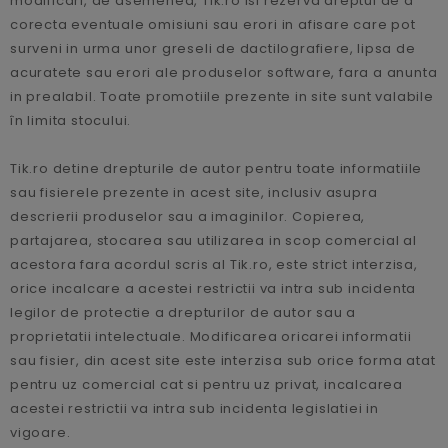
modificari, de asemenea, Tik.ro isi rezerva dreptul de a
corecta eventuale omisiuni sau erori in afisare care pot
surveni in urma unor greseli de dactilografiere, lipsa de
acuratete sau erori ale produselor software, fara a anunta
in prealabil. Toate promotiile prezente in site sunt valabile
în limita stocului.
Tik.ro detine drepturile de autor pentru toate informatiile
sau fisierele prezente in acest site, inclusiv asupra
descrierii produselor sau a imaginilor. Copierea,
partajarea, stocarea sau utilizarea in scop comercial al
acestora fara acordul scris al Tik.ro, este strict interzisa,
orice incalcare a acestei restrictii va intra sub incidenta
legilor de protectie a drepturilor de autor sau a
proprietatii intelectuale. Modificarea oricarei informatii
sau fisier, din acest site este interzisa sub orice forma atat
pentru uz comercial cat si pentru uz privat, incalcarea
acestei restrictii va intra sub incidenta legislatiei in
vigoare.