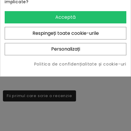
implicate?
Intel and AMD platforms. The bright RGB lighting brings a
colorful dimension to any build and will take it to the next
Acceptă
level. With a unique aluminum heatshield and aggressive
design the Viper RGB Series will look good in any build. The
Respingeți toate cookie-urile
aluminum heatshield offers superior heat dissipation to
ensure excellent performance even when using
demanding applications. The 5 RGB lighting zones are all
Personalizați
fully customizable with the easy to use Viper RGB software.
Politica de confidențialitate și cookie-uri
Marca
Patriot
Fii primul care scrie o recenzie