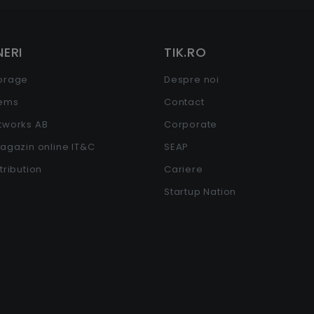
ERI
TIK.RO
torage
Despre noi
tems
Contact
etworks AB
Corporate
Magazin online IT&C
SEAP
stribution
Cariere
Startup Nation