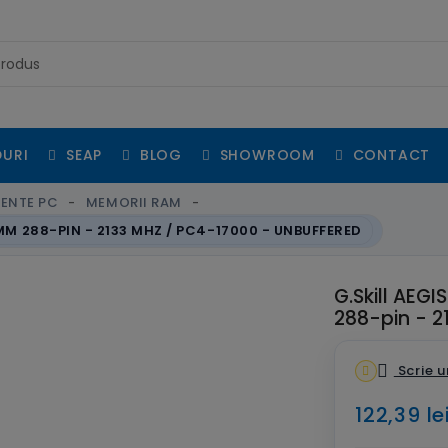
URI
SEAP
BLOG
SHOWROOM
CONTACT
ENTE PC
MEMORII RAM
 DIMM 288-PIN - 2133 MHZ / PC4-17000 - UNBUFFERED
G.Skill AEGI
288-pin - 2
Scrie u
122,39 le