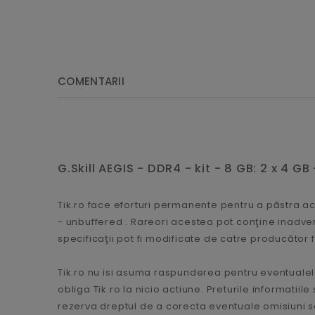
COMENTARII
G.Skill AEGIS - DDR4 - kit - 8 GB: 2 x 4 
Tik.ro face eforturi permanente pentru a păstra acu
- unbuffered . Rareori acestea pot conţine inadver
specificaţii pot fi modificate de catre producător
Tik.ro nu isi asuma raspunderea pentru eventualele
obliga Tik.ro la nicio actiune. Preturile informatii
rezerva dreptul de a corecta eventuale omisiuni sa