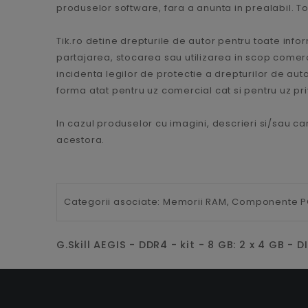
produselor software, fara a anunta in prealabil. Toa
Tik.ro detine drepturile de autor pentru toate infor
partajarea, stocarea sau utilizarea in scop comercial
incidenta legilor de protectie a drepturilor de autor
forma atat pentru uz comercial cat si pentru uz priva
In cazul produselor cu imagini, descrieri si/sau car
acestora.
Categorii asociate:
Memorii RAM,
Componente P
G.Skill AEGIS - DDR4 - kit - 8 GB: 2 x 4 GB 