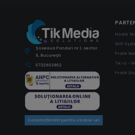
PARTEN
Hostik S
WiFi Sys
Șoseaua Panduri nr.1, sector
Protik N
5, București
Tik.ro - 
0722902902
Protik Di
Consimțământ pentru cookie-uri