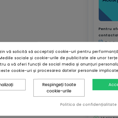
Pentru of
contacta
Telefo
n vă solicită să acceptați cookie-uri pentru performanță
Mediile sociale și cookie-urile de publicitate ale unor terțe
Expe
🚚
ntru a vă oferi funcții de social media și anunțuri personali
Exped
este cookie-uri și procesarea datelor personale implicat
volum
iar p
toat
alizați
Respingeți toate
Acc
cookie-urile
Plata cu
Livrare r
Politica de confidențialitate
România