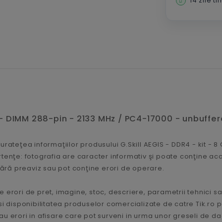
14 zile t
GB - DIMM 288-pin - 2133 MHz / PC4-17000 - unbuffer
rateţea informaţiilor produsului G.Skill AEGIS - DDR4 - kit - 8
tenţe: fotografia are caracter informativ şi poate conţine ac
 fără preaviz sau pot conţine erori de operare.
 erori de pret, imagine, stoc, descriere, parametrii tehnici sa
le si disponibilitatea produselor comercializate de catre Tik.ro 
u erori in afisare care pot surveni in urma unor greseli de dac