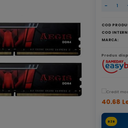
-
COD PRODU
COD INTERN
MARCA:
Produs dispo
40.68 Le
B2B