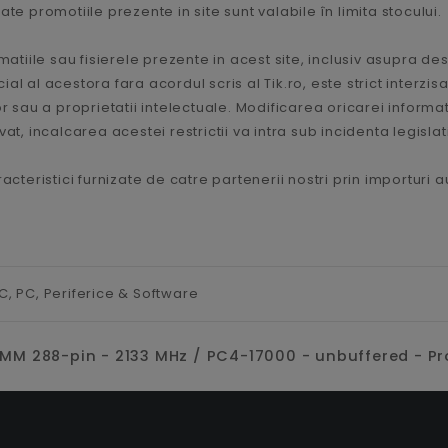
te promotiile prezente in site sunt valabile în limita stocului.
matiile sau fisierele prezente in acest site, inclusiv asupra de
 al acestora fara acordul scris al Tik.ro, este strict interzisa,
 sau a proprietatii intelectuale. Modificarea oricarei informatii
t, incalcarea acestei restrictii va intra sub incidenta legislat
acteristici furnizate de catre partenerii nostri prin importuri 
C,
PC, Periferice & Software
- DIMM 288-pin - 2133 MHz / PC4-17000 - unbuffered - Pr