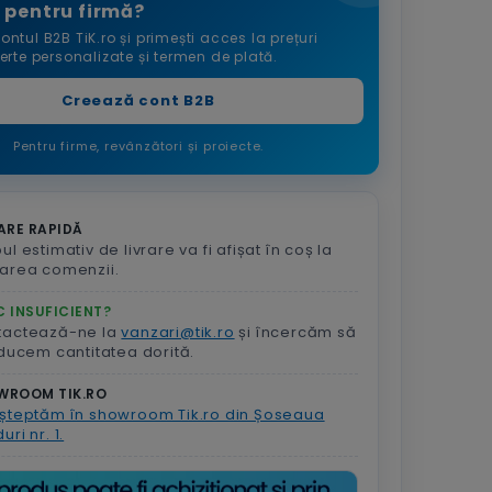
 pentru firmă?
ontul B2B TiK.ro și primești acces la prețuri
ferte personalizate și termen de plată.
Creează cont B2B
Pentru firme, revânzători și proiecte.
ARE RAPIDĂ
ul estimativ de livrare va fi afișat în coș la
area comenzii.
 INSUFICIENT?
tactează-ne la
vanzari@tik.ro
și încercăm să
aducem cantitatea dorită.
WROOM TIK.RO
șteptăm în showroom Tik.ro din Șoseaua
uri nr. 1.