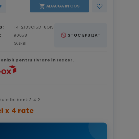
+

ADAUGA IN COS
S:
F4-2133C15D-8GIS
not_interested
:
90658
STOC EPUIZAT
G.skill
nibil pentru livrare in locker.
i x 4 rate