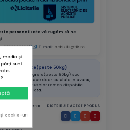
erte personalizate vă rugăm să ne
ți
n:
0722902902
|
E-mail:
achizitii@tik.ro
, media și
 părți sunt
dieri paletizate(peste 50kg)
zate.
itiile de utilaje grele(peste 50kg) sau
e?
inoase se vor face doar cu plata in avans,
entru restul produselor raman dispobile
e metodele de plata.
eptă
 cardul sau numerar.
DISTRIBUIE ACEST PRODUS
apidă în toată
 și cookie-uri
.