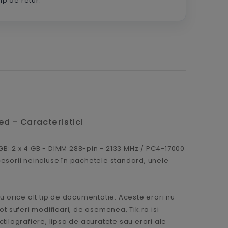
imp de retur.
ed - Caracteristici
 GB: 2 x 4 GB - DIMM 288-pin - 2133 MHz / PC4-17000
cesorii neincluse în pachetele standard, unele
u orice alt tip de documentatie. Aceste erori nu
pot suferi modificari, de asemenea, Tik.ro isi
tilografiere, lipsa de acuratete sau erori ale