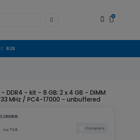
0
B2B
S - DDR4 - kit - 8 GB: 2 x 4 GB - DIMM
133 MHz / PC4-17000 - unbuffered
n review
i
Compara
cu TVA