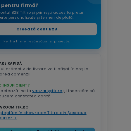
 pentru firmă?
ontul B2B TiK.ro și primești acces la prețuri
ferte personalizate și termen de plată.
Creează cont B2B
Pentru firme, revânzători și proiecte.
ARE RAPIDĂ
ul estimativ de livrare va fi afișat în coș la
area comenzii.
 INSUFICIENT?
tactează-ne la
vanzari@tik.ro
și încercăm să
aducem cantitatea dorită.
WROOM TIK.RO
șteptăm în showroom Tik.ro din Șoseaua
uri nr. 1.