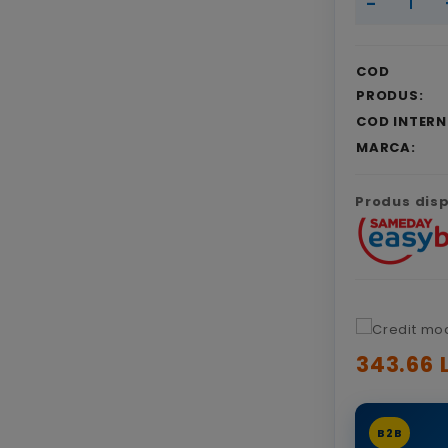
-
COD
PRODUS:
COD INTERN
MARCA:
Produs dispo
343.66 L
B2B