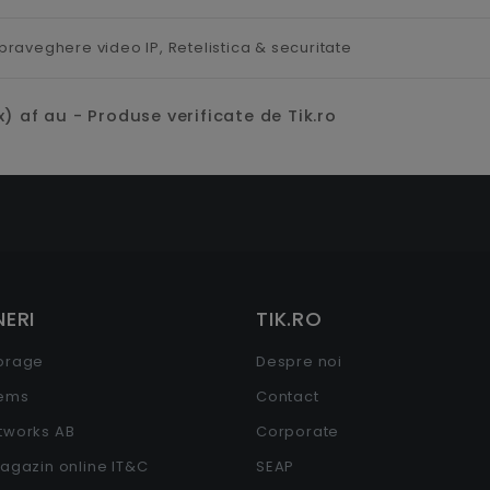
praveghere video IP,
Retelistica & securitate
) af au - Produse verificate de Tik.ro
ERI
TIK.RO
torage
Despre noi
tems
Contact
etworks AB
Corporate
Magazin online IT&C
SEAP