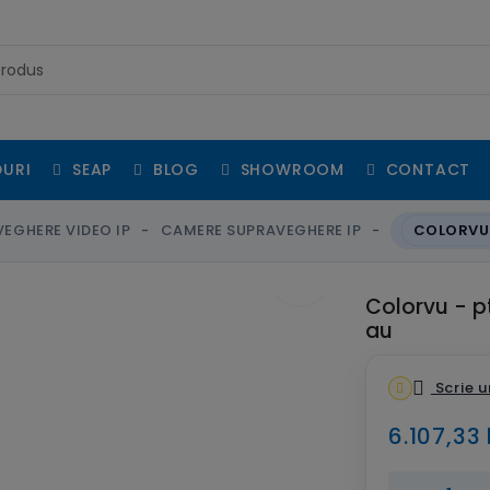
URI
SEAP
BLOG
SHOWROOM
CONTACT
EGHERE VIDEO IP
CAMERE SUPRAVEGHERE IP
COLORVU 
fullscreen
Colorvu - p
au
Scrie u
6.107,33 