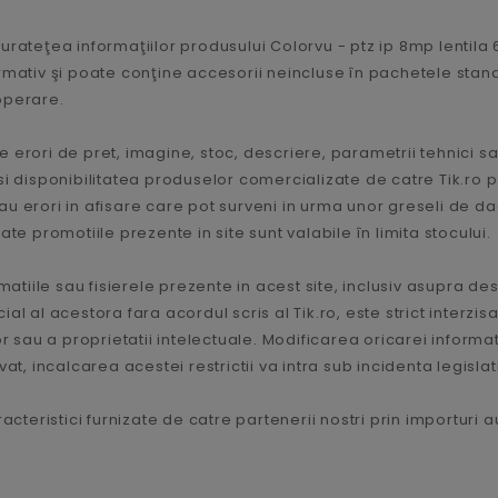
urateţea informaţiilor produsului Colorvu - ptz ip 8mp lentila
rmativ şi poate conţine accesorii neincluse în pachetele standa
operare.
 erori de pret, imagine, stoc, descriere, parametrii tehnici sa
le si disponibilitatea produselor comercializate de catre Tik.ro 
u erori in afisare care pot surveni in urma unor greseli de dac
te promotiile prezente in site sunt valabile în limita stocului.
matiile sau fisierele prezente in acest site, inclusiv asupra de
 al acestora fara acordul scris al Tik.ro, este strict interzisa,
 sau a proprietatii intelectuale. Modificarea oricarei informatii
t, incalcarea acestei restrictii va intra sub incidenta legislat
acteristici furnizate de catre partenerii nostri prin importuri 