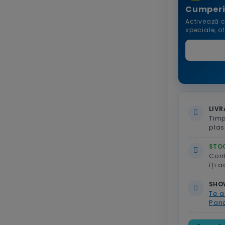
Cumperi
Activează c
speciale, o
LIVR
Timp
plas
STOC
Con
îți 
SHO
Te a
Pand