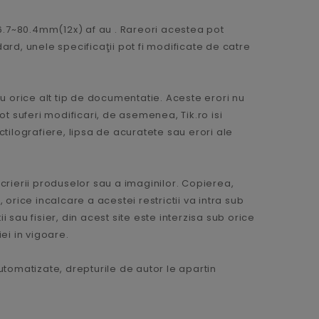
 6.7~80.4mm(12x) af au . Rareori acestea pot
rd, unele specificaţii pot fi modificate de catre
u orice alt tip de documentatie. Aceste erori nu
pot suferi modificari, de asemenea, Tik.ro isi
tilografiere, lipsa de acuratete sau erori ale
scrierii produselor sau a imaginilor. Copierea,
 orice incalcare a acestei restrictii va intra sub
 sau fisier, din acest site este interzisa sub orice
iei in vigoare.
automatizate, drepturile de autor le apartin