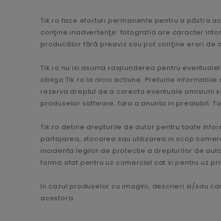
Tik.ro face eforturi permanente pentru a păstra ac
conţine inadvertenţe: fotografia are caracter info
producător fără preaviz sau pot conţine erori de 
Tik.ro nu isi asuma raspunderea pentru eventualele
obliga Tik.ro la nicio actiune. Preturile informatii
rezerva dreptul de a corecta eventuale omisiuni sa
produselor software, fara a anunta in prealabil. Toa
Tik.ro detine drepturile de autor pentru toate infor
partajarea, stocarea sau utilizarea in scop comercial
incidenta legilor de protectie a drepturilor de autor
forma atat pentru uz comercial cat si pentru uz priva
In cazul produselor cu imagini, descrieri si/sau car
acestora.