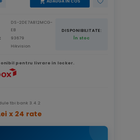
+

ADAUGA IN COS
DS-2DE7A812MCG-
EB
DISPONIBILITATE:
:
93679
În stoc
Hikvision
nibil pentru livrare in locker.
ei x 24 rate