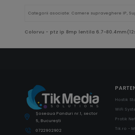
Categorii asociate:
Camere supraveghere IP,
Su
Colorvu - ptz ip 8mp lentila 6.7~80.4mm(12x
PARTEN
Hostik S
WiFi Sys
Șoseaua Panduri nr.1, sector
Protik N
5, București
Tik.ro - 
0722902902