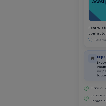
Pentru of
contacta
Telefo
Expe
🚚
Exped
volum
iar p
toat
Plata cu
Livrare r
România