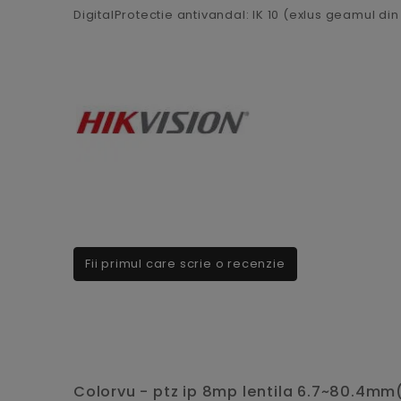
DigitalProtectie antivandal: IK 10 (exlus geamul di
Fii primul care scrie o recenzie
Colorvu - ptz ip 8mp lentila 6.7~80.4mm(1