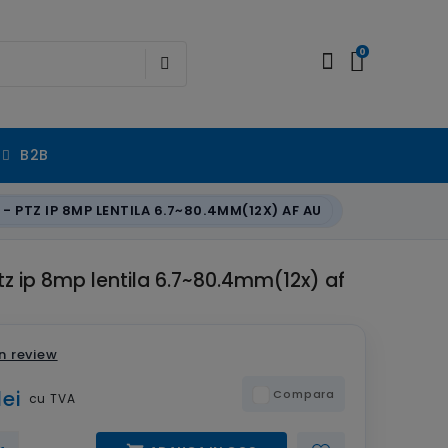
0
B2B
- PTZ IP 8MP LENTILA 6.7~80.4MM(12X) AF AU
tz ip 8mp lentila 6.7~80.4mm(12x) af
n review
lei
Compara
cu TVA