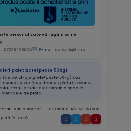
erte personalizate vă rugăm să ne
ți
n:
0722902902
|
E-mail:
achizitii@tik.ro
dieri paletizate(peste 50kg)
itiile de utilaje grele(peste 50kg) sau
inoase se vor face doar cu plata in avans,
entru restul produselor raman dispobile
e metodele de plata.
 cardul sau numerar.
DISTRIBUIE ACEST PRODUS
apidă în toată
.