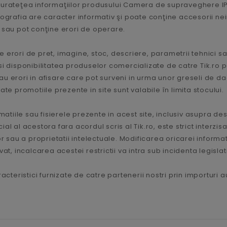
curateţea informaţiilor produsului Camera de supraveghere IP 
tografia are caracter informativ şi poate conţine accesorii ne
 sau pot conţine erori de operare.
 erori de pret, imagine, stoc, descriere, parametrii tehnici sa
le si disponibilitatea produselor comercializate de catre Tik.ro 
u erori in afisare care pot surveni in urma unor greseli de dac
te promotiile prezente in site sunt valabile în limita stocului.
matiile sau fisierele prezente in acest site, inclusiv asupra de
 al acestora fara acordul scris al Tik.ro, este strict interzisa,
 sau a proprietatii intelectuale. Modificarea oricarei informatii
t, incalcarea acestei restrictii va intra sub incidenta legislat
acteristici furnizate de catre partenerii nostri prin importuri 