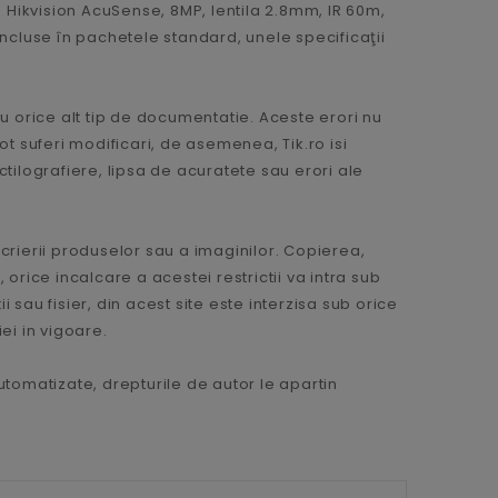
Hikvision AcuSense, 8MP, lentila 2.8mm, IR 60m,
incluse în pachetele standard, unele specificaţii
u orice alt tip de documentatie. Aceste erori nu
pot suferi modificari, de asemenea, Tik.ro isi
tilografiere, lipsa de acuratete sau erori ale
scrierii produselor sau a imaginilor. Copierea,
 orice incalcare a acestei restrictii va intra sub
 sau fisier, din acest site este interzisa sub orice
iei in vigoare.
automatizate, drepturile de autor le apartin