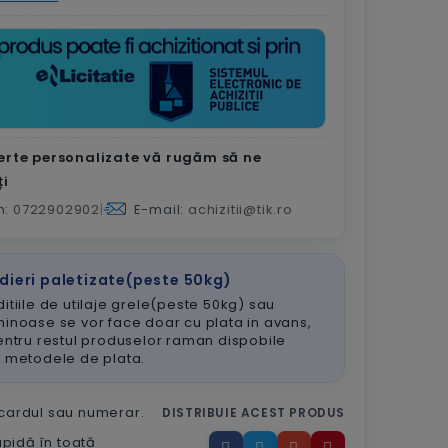
erte personalizate vă rugăm să ne
ți
n:
0722902902
|
E-mail:
achizitii@tik.ro
dieri paletizate(peste 50kg)
itiile de utilaje grele(peste 50kg) sau
inoase se vor face doar cu plata in avans,
entru restul produselor raman dispobile
e metodele de plata.
 cardul sau numerar.
DISTRIBUIE ACEST PRODUS
apidă în toată