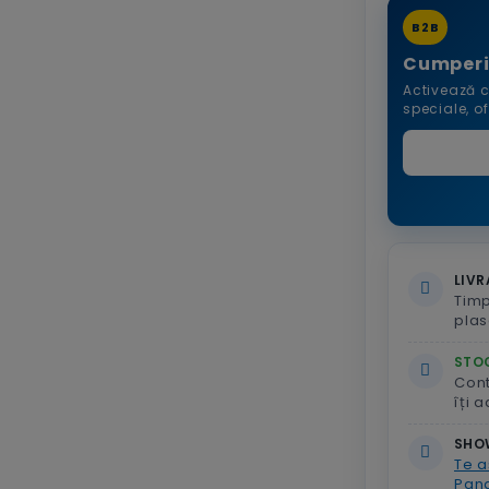
B2B
Cumperi
Activează c
speciale, o
LIVR
Timp
plas
STOC
Con
îți 
SHO
Te a
Pand