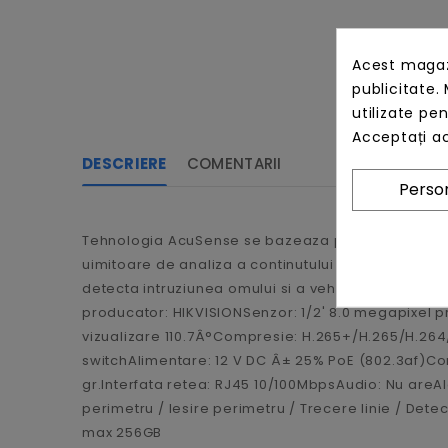
Acest magazi
publicitate. 
utilizate pe
Acceptați ac
DESCRIERE
COMENTARII
Person
Tehnologia AcuSense se bazeaza pe algoritmul Hik
uimitoare de analiza a continutului video (VCA).
detecta intruziunea omului si a vehiculului, dar p
producator: HIKVISIONSenzor: 1/2' 8.0 megapixel 
vizualizare 110.7Â°Compresie: H.265+/H.265/H.264/M
switchAlimentare: 12 V DC Â± 25% PoE (802.3af)C
gr.Interfata retea: RJ45 10/100MbpsAudio: Nu areA
perimetru / Iesire perimetru / Trecere linie / De
max 256GB