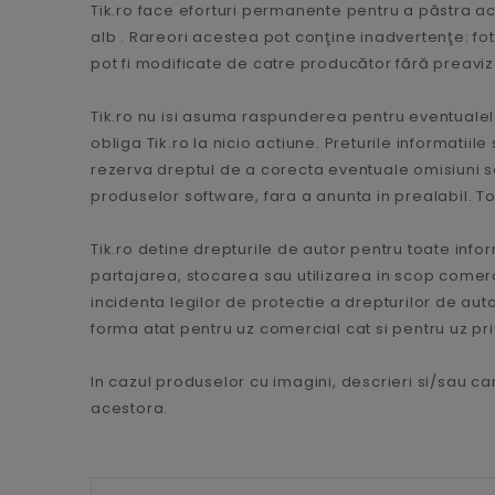
Tik.ro face eforturi permanente pentru a păstra a
alb . Rareori acestea pot conţine inadvertenţe: fo
pot fi modificate de catre producător fără preaviz
Tik.ro nu isi asuma raspunderea pentru eventualele
obliga Tik.ro la nicio actiune. Preturile informatii
rezerva dreptul de a corecta eventuale omisiuni sa
produselor software, fara a anunta in prealabil. Toa
Tik.ro detine drepturile de autor pentru toate infor
partajarea, stocarea sau utilizarea in scop comercial
incidenta legilor de protectie a drepturilor de autor
forma atat pentru uz comercial cat si pentru uz priva
In cazul produselor cu imagini, descrieri si/sau car
acestora.