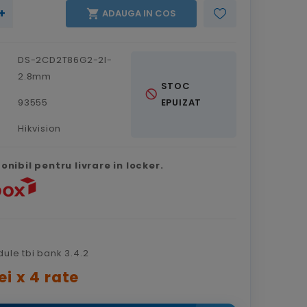
+

ADAUGA IN COS
DS-2CD2T86G2-2I-
2.8mm
STOC
not_interested
93555
EPUIZAT
Hikvision
nibil pentru livrare in locker.
ei x 4 rate