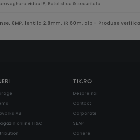
praveghere video IP,
Retelistica & securitate
e, 8MP, lentila 2.8mm, IR 60m, alb - Produse verifica
ERI
TIK.RO
torage
Despre noi
tems
Contact
etworks AB
Corporate
Magazin online IT&C
SEAP
stribution
Cariere