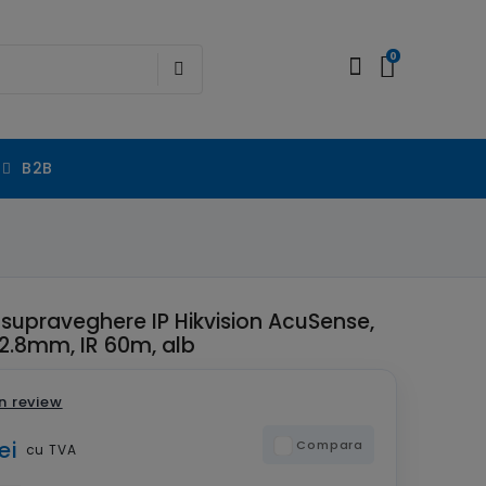
0
B2B
upraveghere IP Hikvision AcuSense,
 2.8mm, IR 60m, alb
n review
ei
Compara
cu TVA