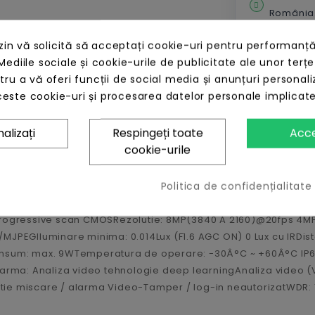
România
14 zile t
n vă solicită să acceptați cookie-uri pentru performanță
Mediile sociale și cookie-urile de publicitate ale unor terțe
ntru a vă oferi funcții de social media și anunțuri personali
este cookie-uri și procesarea datelor personale implicat
alizați
Respingeți toate
Acc
cookie-urile
vision's Deep Learning. Aceste algoritm revolutionar efectue
Politica de confidențialitate
 AcuSense este capabil sa extraga corpul uman si vehiculul d
oate si sa elimine alarmele false care ar fi declansate de obie
progressive scan CMOSRezolutie: 8MP(3840 Ã 2160)@20fps 4MP 
JPEGIluminare minima: 0.014Lux (F1.6 AGC ON) 0 Lux cu IRDista
onsum: max. 9WTemperatura de operare: -30Â°C ~ +60Â°C IP67
larma: Analiza video tehnologie deep learningAnaliza video (
tectie miscare / alarma Video-Tamper / log-in neautorizatWDR