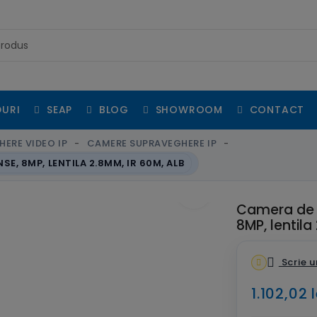
URI
SEAP
BLOG
SHOWROOM
CONTACT
ERE VIDEO IP
CAMERE SUPRAVEGHERE IP
E, 8MP, LENTILA 2.8MM, IR 60M, ALB
fullscreen
Camera de s
8MP, lentila
Scrie u
1.102,02 l