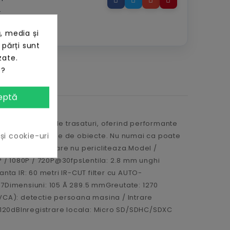
.
imp de retur.
, media și
 părți sunt
zate.
e?
eptă
aza invatarea de trasaturi, oferind performante
 și cookie-uri
intr-un numar mare de obiecte. Nu numai ca poate
cte in miscare care nu pericliteaza.Model /
/ 1080P / 720P@30fpsLentila: 2.8 mm unghi
nta IR: 60 metri IR-CUT filter cu AUTO-
Dimensiuni: 105 Ã 289.5 mmGreutate: 1270
VCA): detectie persoana masina / Intrare
: 120dBInregistrare locala: Micro SD/SDHC/SDXC