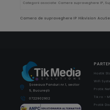
Categorii asociate:
Camere supraveghere IP,
Su
Camera de supraveghere IP Hikvision AcuSens
PARTEN
Hostik S
WiFi Sys
Șoseaua Panduri nr.1, sector
Protik N
5, București
Tik.ro - 
0722902902
Protik Di