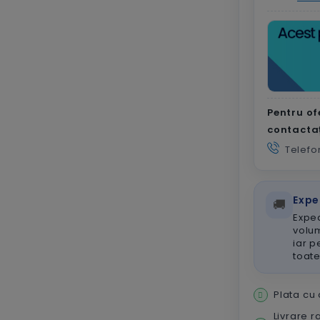
Pentru of
contacta
Telefo
Expe
🚚
Exped
volum
iar p
toat
Plata cu
Livrare r