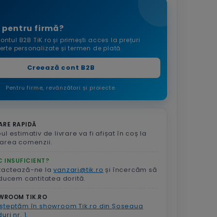
 pentru firmă?
ontul B2B TiK.ro și primești acces la prețuri
ferte personalizate și termen de plată.
Creează cont B2B
Pentru firme, revânzători și proiecte.
ARE RAPIDĂ
ul estimativ de livrare va fi afișat în coș la
area comenzii.
 INSUFICIENT?
tactează-ne la
vanzari@tik.ro
și încercăm să
aducem cantitatea dorită.
WROOM TIK.RO
șteptăm în showroom Tik.ro din Șoseaua
uri nr. 1.