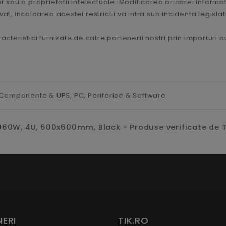
 sau a proprietatii intelectuale. Modificarea oricarei informatii
t, incalcarea acestei restrictii va intra sub incidenta legislat
acteristici furnizate de catre partenerii nostri prin importuri 
 Componente & UPS,
PC, Periferice & Software
60W, 4U, 600x600mm, Black - Produse verificate de T
ERI
TIK.RO