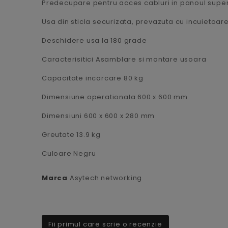
Predecupare pentru acces cabluri in panoul superio
Usa din sticla securizata, prevazuta cu incuietoar
Deschidere usa la 180 grade
Caracterisitici Asamblare si montare usoara
Capacitate incarcare 80 kg
Dimensiune operationala 600 x 600 mm
Dimensiuni 600 x 600 x 280 mm
Greutate 13.9 kg
Culoare Negru
Marca
Asytech networking
Fii primul care scrie o recenzie