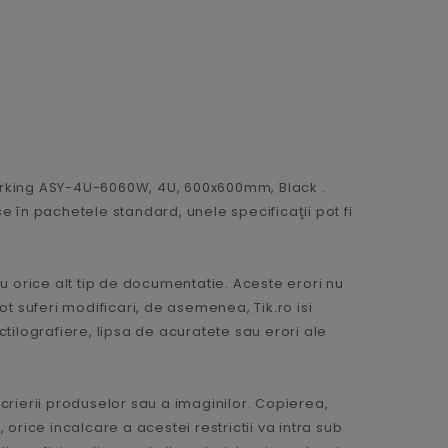
working ASY-4U-6060W, 4U, 600x600mm, Black .
 în pachetele standard, unele specificaţii pot fi
u orice alt tip de documentatie. Aceste erori nu
pot suferi modificari, de asemenea, Tik.ro isi
tilografiere, lipsa de acuratete sau erori ale
scrierii produselor sau a imaginilor. Copierea,
 orice incalcare a acestei restrictii va intra sub