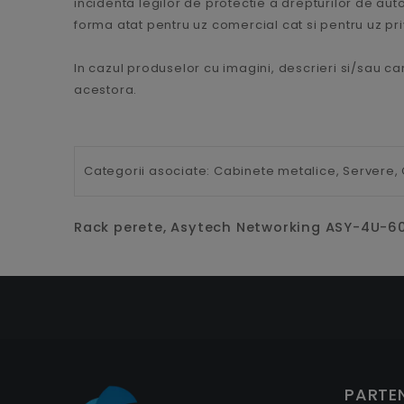
incidenta legilor de protectie a drepturilor de autor
forma atat pentru uz comercial cat si pentru uz priva
In cazul produselor cu imagini, descrieri si/sau car
acestora.
Categorii asociate:
Cabinete metalice,
Servere,
Rack perete, Asytech Networking ASY-4U-60
PARTEN