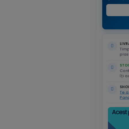
LIVR
Timp
plas
STOC
Con
îți 
SHO
Te a
Pand