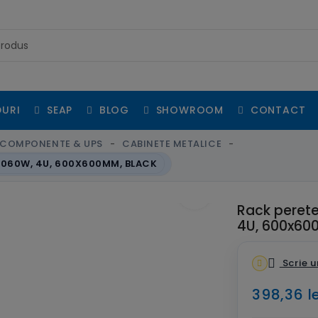
URI
SEAP
BLOG
SHOWROOM
CONTACT
, COMPONENTE & UPS
CABINETE METALICE
060W, 4U, 600X600MM, BLACK
fullscreen
fullscreen
fullscreen
fullscreen
Rack peret
4U, 600x60
Scrie u
398,36 le