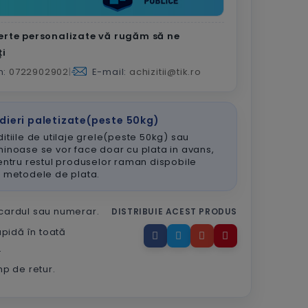
erte personalizate vă rugăm să ne
ți
n:
0722902902
|
E-mail:
achizitii@tik.ro
dieri paletizate(peste 50kg)
itiile de utilaje grele(peste 50kg) sau
inoase se vor face doar cu plata in avans,
entru restul produselor raman dispobile
e metodele de plata.
 cardul sau numerar.
DISTRIBUIE ACEST PRODUS
apidă în toată
.
imp de retur.