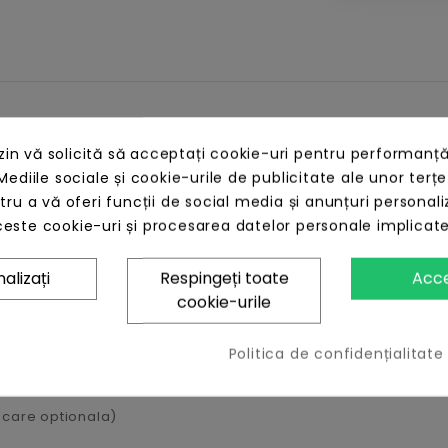
e permite instalarea echipamentelor standard 19' dar si a cel
n vă solicită să acceptați cookie-uri pentru performanță
 incuietoare metalica confectionat din tabla de otel laminat la
Mediile sociale și cookie-urile de publicitate ale unor terțe
e si accesorii de 19 inch panouri laterale detasabile contin
ntru a vă oferi funcții de social media și anunțuri personali
 cabluri si ventilatoare (neincluse) Gama variata de dimensi
este cookie-uri și procesarea datelor personale implicat
alizați
Respingeți toate
Acc
cookie-urile
Politica de confidențialitate
ocare optionala)