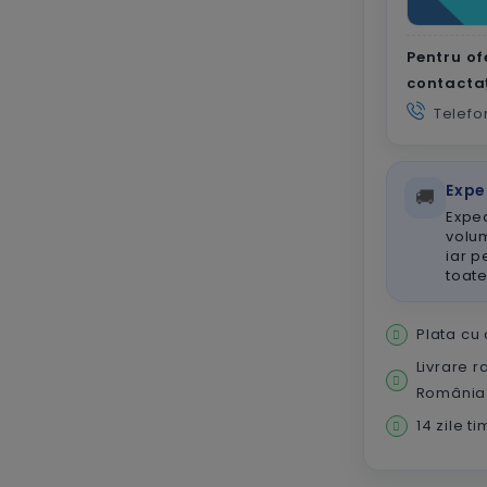
Pentru of
contacta
Telefo
Expe
🚚
Exped
volum
iar p
toat
Plata cu
Livrare r
România
14 zile t