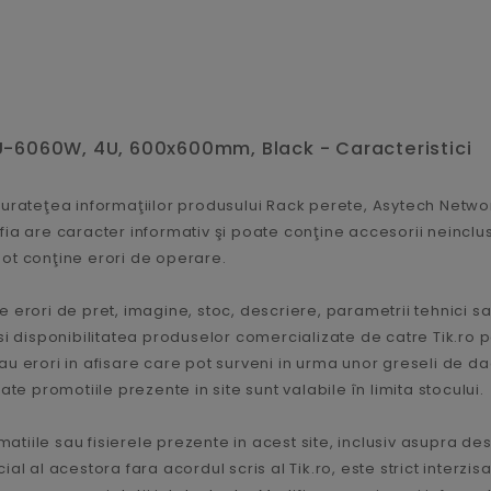
-6060W, 4U, 600x600mm, Black - Caracteristici
acurateţea informaţiilor produsului Rack perete, Asytech Net
ia are caracter informativ şi poate conţine accesorii neincluse
ot conţine erori de operare.
 erori de pret, imagine, stoc, descriere, parametrii tehnici sa
le si disponibilitatea produselor comercializate de catre Tik.ro 
u erori in afisare care pot surveni in urma unor greseli de dac
te promotiile prezente in site sunt valabile în limita stocului.
matiile sau fisierele prezente in acest site, inclusiv asupra de
 al acestora fara acordul scris al Tik.ro, este strict interzisa,