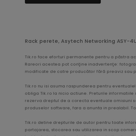
Rack perete, Asytech Networking ASY-4U
Tik.ro face eforturi permanente pentru a păstra 
Rareori acestea pot conţine inadvertenţe: fotograf
modificate de catre producător fără preaviz sau p
Tik.ro nu isi asuma raspunderea pentru eventualele
obliga Tik.ro la nicio actiune. Preturile informatii
rezerva dreptul de a corecta eventuale omisiuni sa
produselor software, fara a anunta in prealabil. Toa
Tik.ro detine drepturile de autor pentru toate infor
partajarea, stocarea sau utilizarea in scop comercial