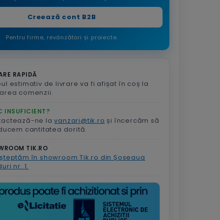
Creează cont B2B
Pentru firme, revânzători și proiecte.
ARE RAPIDĂ
ul estimativ de livrare va fi afișat în coș la
area comenzii.
 INSUFICIENT?
tactează-ne la
vanzari@tik.ro
și încercăm să
aducem cantitatea dorită.
WROOM TIK.RO
șteptăm în showroom Tik.ro din Șoseaua
uri nr. 1.