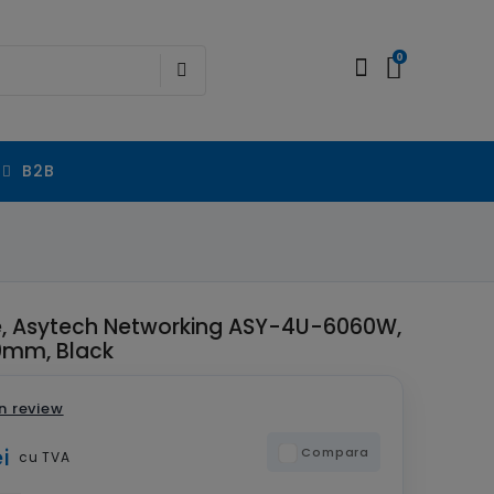
0
B2B
e, Asytech Networking ASY-4U-6060W,
0mm, Black
n review
i
Compara
cu TVA