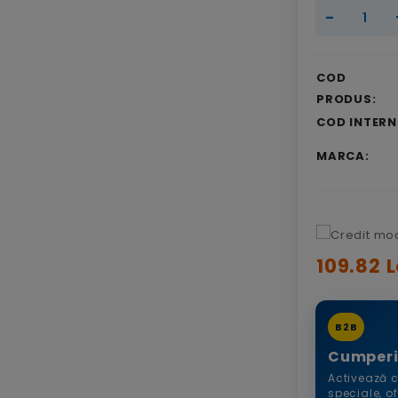
-
COD
PRODUS:
COD INTERN
MARCA:
109.82 L
B2B
Cumperi
Activează c
speciale, o