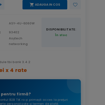
+

ADAUGA IN COS
ASY-4U-6060W
DISPONIBILITATE:
:
93402
În stoc
Asytech
networking
ei x 4 rate
 pentru firmă?
ontul B2B TiK.ro și primești acces la prețuri
ferte personalizate și termen de plată.