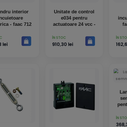
indru interior
Unitate de control
incuietoare
e034 pentru
incu
rica - faac 712
actuatoare 24 vcc -
f
PRET
PRET
OC
ÎN STOC
ÎN ST
 lei
910,30 lei
162,6
Lam
se
pent
PRET
ÎN ST
368,3