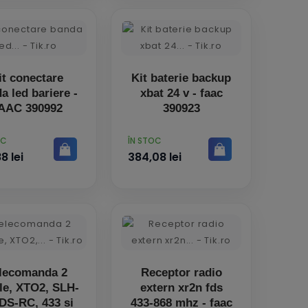
it conectare
Kit baterie backup
a led bariere -
xbat 24 v - faac
AAC 390992
390923
PRET
OC
ÎN STOC
8 lei
384,08 lei
lecomanda 2
Receptor radio
le, XTO2, SLH-
extern xr2n fds
DS-RC, 433 si
433-868 mhz - faac