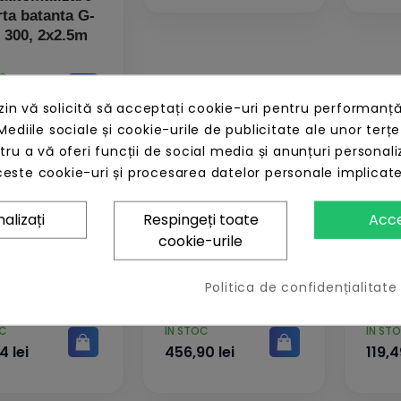
ta batanta G-
 300, 2x2.5m
OC
,64 lei
n vă solicită să acceptați cookie-uri pentru performanță
Mediile sociale și cookie-urile de publicitate ale unor terțe
ntru a vă oferi funcții de social media și anunțuri personali
este cookie-uri și procesarea datelor personale implicat
alizați
Respingeți toate
Acc
cookie-urile
ptor extern 4
Banda LED 12m
Te
le xr4 433 mhz
pentru bariere
can
Politica de confidențialitate
 faac xr4-78
B614, B680H -
433 
FAAC 390993
PRET
PRET
OC
ÎN STOC
ÎN ST
4 lei
456,90 lei
119,4