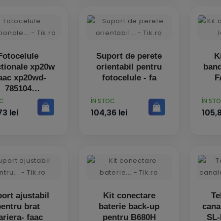
Fotocelule
Suport de perete
K
ctionale xp20w
orientabil pentru
band
faac xp20wd-
fotocelule - fa
F
785104
PRET
PRET
OC
ÎN STOC
ÎN ST
3 lei
104,36 lei
105,8
ort ajustabil
Kit conectare
Te
pentru brat
baterie back-up
cana
ariera- faac
pentru B680H
SL-