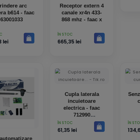
rindere arc
Receptor extern 4
era b614 - faac
canale xr4n 433-
63001033
868 mhz - faac x
PRET
OC
ÎN STOC
 lei
665,35 lei
Cupla laterala
Senz
incuietoare
c
electrica - faac
712990
PRET
PRET
ÎN STOC
ÎN ST
61,35 lei
134,6
 automatizare