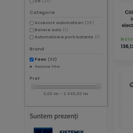
Da
(23)
Cil
Categorie
Accesorii automatizari
(26)
elect
Bariere auto
(1)
Automatizare porti batante
(1)
PRET
ÎN ST
136,13
Brand
Faac
(32)
Resetare filtre
Pret
0,00 lei - 2.445,00 lei