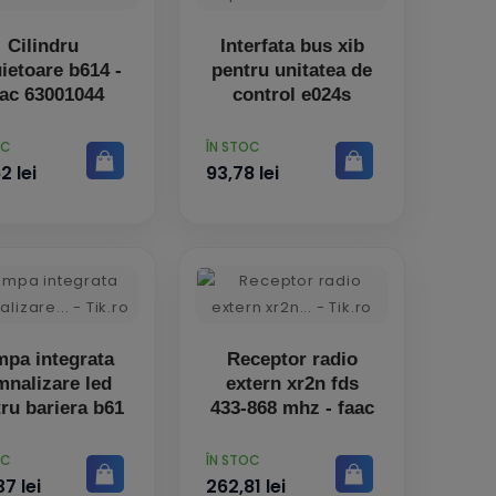
Cilindru
Interfata bus xib
ietoare b614 -
pentru unitatea de
aac 63001044
control e024s
PRET
OC
ÎN STOC
2 lei
93,78 lei
pa integrata
Receptor radio
mnalizare led
extern xr2n fds
ru bariera b61
433-868 mhz - faac
PRET
OC
ÎN STOC
7 lei
262,81 lei