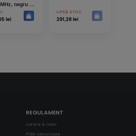
MHz, negru -
AC XT0SLH-
PRET
LIPSĂ STOC
OC
787032
5 lei
291,28 lei
e
REGULAMENT
Livrare & retur
Plăți securizate