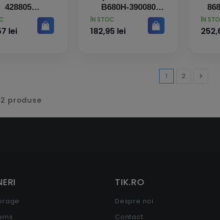
428805
B680H-390080
868
FA
PRET
PRET
OC
ÎN STOC
ÎN ST
7 lei
182,95 lei
252,6
1
2

Inaint
32 produse
ERI
TIK.RO
torage
Despre noi
tems
Contact