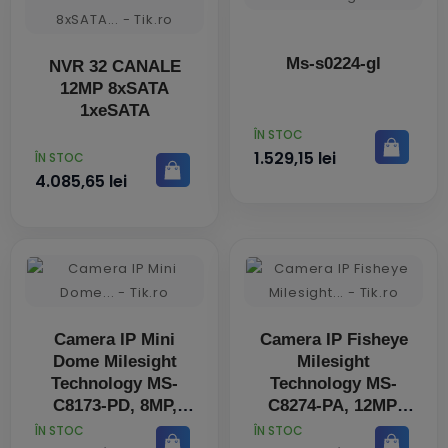
Ms-s0224-gl
NVR 32 CANALE
12MP 8xSATA
1xeSATA
PRET
ÎN STOC
1.529,15 lei
PRET
ÎN STOC
4.085,65 lei
Camera IP Mini
Camera IP Fisheye
Dome Milesight
Milesight
Technology MS-
Technology MS-
C8173-PD, 8MP,
C8274-PA, 12MP,
Lentila 2.8mm, IR
Lentila 1.98mm, IR
PRET
PRET
ÎN STOC
ÎN STOC