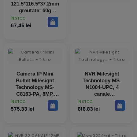
121.5*116.5*37.2mm
greutate: 60g
PRET
ÎN STOC
67,45 lei
Camera IP Mini
NVR Milesight
Bullet Milesight
Technology MS-
Technology MS-
N1004-UPC, 4
C8163-PA, 8MP,
canale
Lentila 4mm, IR
PRET
PRET
ÎN STOC
ÎN STOC
50m
575,33 lei
818,83 lei