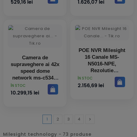
30m
15m
529,16 lei
1.626,07 lei
POE NVR Milesight
16 Canale MS-
Camera de
N5016-NPE,
supraveghere ai 42x
Rezolutie
speed dome
inregistrare: 8MP ,
network ms-c5341-
PRET
ÎN STOC
Rezolutie redare: 3*
x42pe 5mp
2.156,69 lei
PRET
ÎN STOC
(30fps @8MP), 4*
10.299,15 lei
(30fps @6MP),4*
(30fp
1
2
3
4

Inainte
Milesight technology - 73 produse