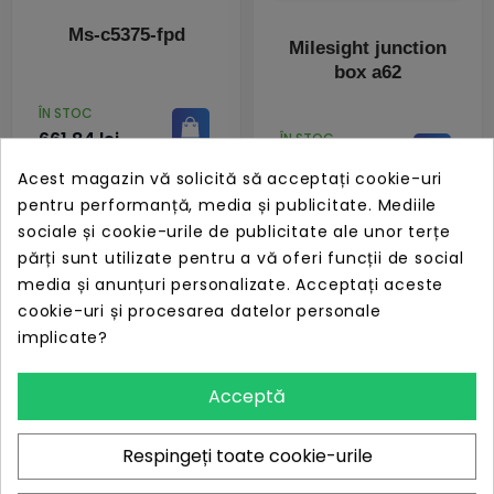
Ms-c5375-fpd
Milesight junction
box a62
PRET
ÎN STOC
661,84 lei
PRET
ÎN STOC
107,22 lei
Acest magazin vă solicită să acceptați cookie-uri
pentru performanță, media și publicitate. Mediile
sociale și cookie-urile de publicitate ale unor terțe
părți sunt utilizate pentru a vă oferi funcții de social
media și anunțuri personalizate. Acceptați aceste
cookie-uri și procesarea datelor personale
Ms-s0216-gl
implicate?
Acceptă
PRET
ÎN STOC
1.114,38 lei
Respingeți toate cookie-urile