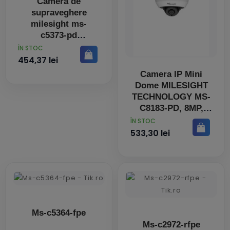
Camera de
supraveghere
milesight ms-
c5373-pd
senzor:1/2.8
PRET
ÎN STOC
progressive scan
454,37 lei
cmos iluminare:
Camera IP Mini
Dome MILESIGHT
TECHNOLOGY MS-
C8183-PD, 8MP,
Lentila 2.8mm, IR
PRET
ÎN STOC
20m
533,30 lei
Ms-c5364-fpe
Ms-c2972-rfpe