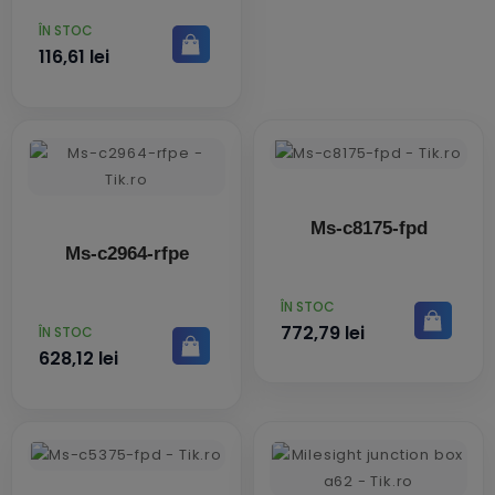
PRET
ÎN STOC
116,61 lei
Ms-c8175-fpd
Ms-c2964-rfpe
PRET
ÎN STOC
772,79 lei
PRET
ÎN STOC
628,12 lei