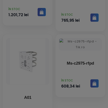
PRET
ÎN STOC
1.201,72 lei
PRET
ÎN STOC
765,95 lei
Ms-c2975-rfpd
PRET
ÎN STOC
608,34 lei
A01