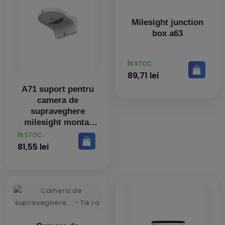
Milesight junction
box a63
PRET
ÎN STOC
89,71 lei
A71 suport pentru
camera de
supraveghere
milesight montaj
perete
PRET
ÎN STOC
81,55 lei