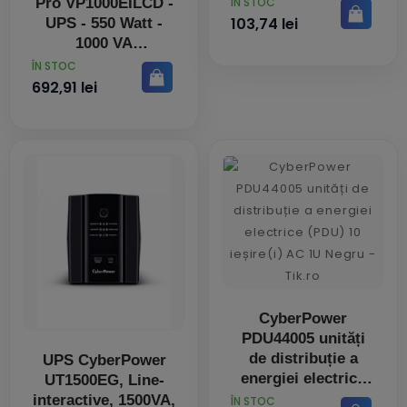
PRET
Pro VP1000EILCD -
ÎN STOC
103,74 lei
UPS - 550 Watt -
1000 VA
PRET
ÎN STOC
692,91 lei
CyberPower
PDU44005 unități
de distribuție a
UPS CyberPower
energiei electrice
UT1500EG, Line-
(PDU) 10 ieșire(i)
interactive, 1500VA,
PRET
ÎN STOC