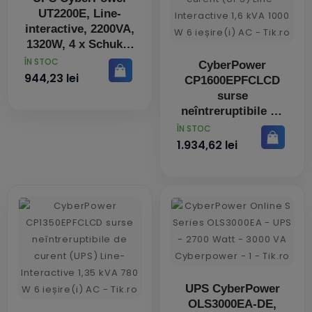
UT2200E, Line-
interactive, 2200VA,
1320W, 4 x Schuko,
protectie
PRET
ÎN STOC
CyberPower
supraincarcare,
944,23 lei
CP1600EPFCLCD
supratensiune
surse
neîntreruptibile de
curent (UPS) Line-
PRET
ÎN STOC
Interactive 1,6 kVA
1.934,62 lei
1000 W 6 ieșire(i)
AC
UPS CyberPower
OLS3000EA-DE,