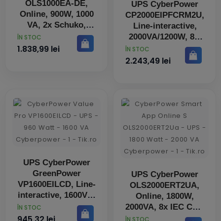
OLS1000EA-DE,
UPS CyberPower
Online, 900W, 1000
CP2000EIPFCRM2U,
VA, 2x Schuko,
Line-interactive,
1xIEC C13, ecran
2000VA/1200W, 8 x
PRET
ÎN STOC
LCD
IEC C13, 1 x IEC
1.838,99 lei
PRET
ÎN STOC
C14, Protectie
2.243,49 lei
Scurt-Circuit
UPS CyberPower
GreenPower
UPS CyberPower
VP1600EILCD, Line-
OLS2000ERT2UA,
interactive, 1600VA,
Online, 1800W,
960W, 8 x IEC C13,
2000VA, 8x IEC C13,
PRET
ÎN STOC
protectie
ecran LCD,
945,32 lei
PRET
ÎN STOC