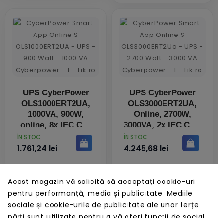
UPS CyberPower
UPS CyberPower
OLS1000ERT2UA,
OLS3000ERT2UA,
1000VA, 900W,
Online, 2700W,
online, 8x IEC C13
3000VA, 2x IEC C19,
8x IEC C13, ecran
PRET
PRET
ÎN STOC
ÎN STOC
LCD, protectie
1.761,24 lei
4.245,68 lei
supraincarcare
Acest magazin vă solicită să acceptați cookie-uri
pentru performanță, media și publicitate. Mediile
sociale și cookie-urile de publicitate ale unor terțe
părți sunt utilizate pentru a vă oferi funcții de social