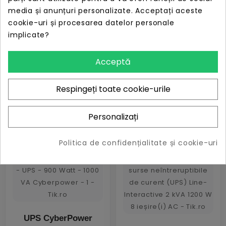
media și anunțuri personalizate. Acceptați aceste
cookie-uri și procesarea datelor personale
CyberPower Basic
implicate?
Series
CyberPower
PDU20BHVIEC12R -
Switched Series
Acceptă
power distribution
PDU41004 - power
unit
distribution unit
PRET
ÎN STOC
Respingeți toate cookie-urile
508,14 lei
PRET
ÎN STOC
2.061,23 lei
Personalizați
Politica de confidențialitate și cookie-uri
UPS CyberPower