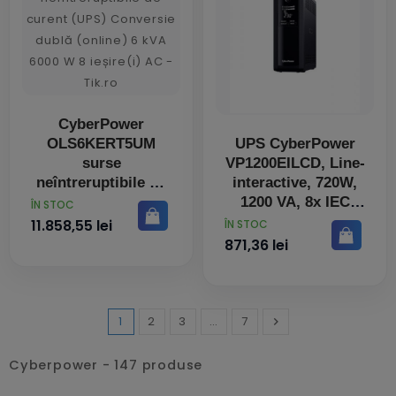
CyberPower
OLS6KERT5UM
UPS CyberPower
surse
VP1200EILCD, Line-
neîntreruptibile de
interactive, 720W,
curent (UPS)
1200 VA, 8x IEC
PRET
ÎN STOC
Conversie dublă
C13, ecran LCD
PRET
11.858,55 lei
ÎN STOC
(online) 6 kVA 6000
871,36 lei
W 8 ieșire(i) AC
1
2
3
…
7

Inainte
Cyberpower - 147 produse