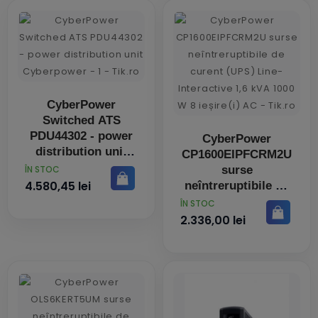
CyberPower
Switched ATS
PDU44302 - power
CyberPower
distribution unit
CP1600EIPFCRM2U
PRET
surse
ÎN STOC
4.580,45 lei
neîntreruptibile de
curent (UPS) Line-
PRET
ÎN STOC
Interactive 1,6 kVA
2.336,00 lei
1000 W 8 ieșire(i)
AC