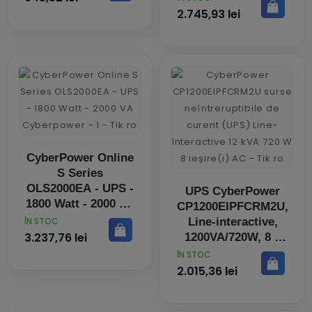
supraincarcare
protectie scurt-
2.745,93 lei
circuit
CyberPower Online
S Series
OLS2000EA - UPS -
UPS CyberPower
1800 Watt - 2000 VA
CP1200EIPFCRM2U,
PRET
Line-interactive,
ÎN STOC
3.237,76 lei
1200VA/720W, 8 x
IEC C13, 1 x IEC
PRET
ÎN STOC
C14, Protectie
2.015,36 lei
Scurt-Circuit