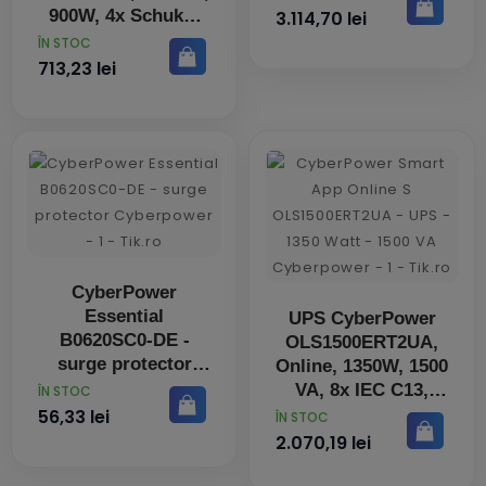
AC 1U Negru
900W, 4x Schuko,
3.114,70 lei
protectie
PRET
ÎN STOC
supraincarcare,
713,23 lei
supratensiune
CyberPower
Essential
UPS CyberPower
B0620SC0-DE -
OLS1500ERT2UA,
surge protector
Online, 1350W, 1500
VA, 8x IEC C13,
PRET
ÎN STOC
ecran LCD
56,33 lei
PRET
ÎN STOC
2.070,19 lei