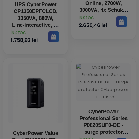
Online, 2700W,
UPS CyberPower
3000VA, 4x Schuko,
CP1350EPFCLCD,
2x IEC C13, ecran
PRET
1350VA, 880W,
ÎN STOC
LCD
2.656,46 lei
Line-interactive, 1x
IEC C14 , 6x
PRET
ÎN STOC
Schuko, ecran LCD
1.758,92 lei
CyberPower
Professional Series
P0820SUF0-DE -
surge protector
CyberPower Value