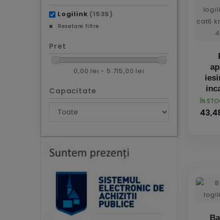
Logilink
(1535)
Resetare filtre
Pret
ap
0,00 lei - 5.715,00 lei
iesi
inc
Capacitate
iesi
PRET
ÎN ST
ca
43,48
krone
Ba