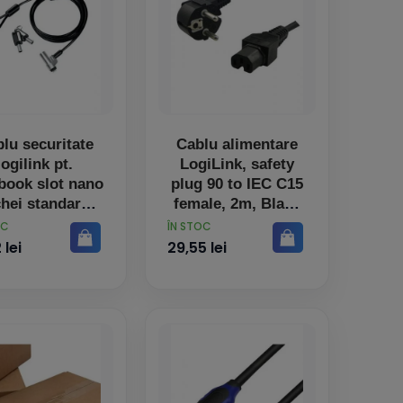
lu securitate
Cablu alimentare
logilink pt.
LogiLink, safety
book slot nano
plug 90 to IEC C15
chei standard
female, 2m, Black
m cablu aliaj-
PRET
OC
ÎN STOC
inc permite
 lei
29,55 lei
otant si rotire
nbs013 (tim