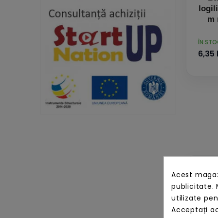
logi
m 
PRET
ÎN ST
6,35 
Acest magazi
publicitate. 
utilizate pe
Acceptați ac
Log