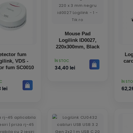
Mouse Pad
Logilink ID0027,
220x300mm, Black
etector fum
Lo
PRET
gilink, VDS -
car
ÎN STOC
34,40 lei
or fum SC0010
PRET
OC
ÎN ST
 lei
62,26