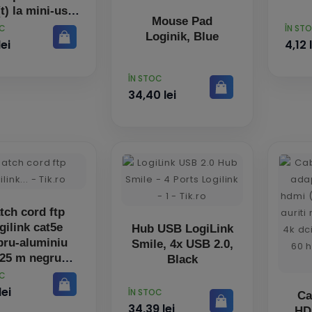
(t) la mini-usb
Mouse Pad
(t) 1.8m negru
PRET
OC
ÎN ST
Loginik, Blue
0014 (timbru
lei
4,12 
rde 0.08 lei)
PRET
ÎN STOC
34,40 lei
tch cord ftp
gilink cat5e
Hub USB LogiLink
pru-aluminiu
Smile, 4x USB 2.0,
.25 m negru
Black
g26 ecranat
OC
13s (include tv
lei
PRET
ÎN STOC
Ca
0.06 lei)
34,39 lei
HD