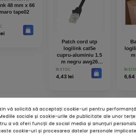
link 48 mm x 66
maro tape02
OC
lei
Patch cord utp
Ba
logilink cat5e
logi
cupru-aluminiu 1.5
m 
m negru awg26
cp1043u (include tv
PRET
PRET
ÎN STOC
ÎN ST
0.06 lei)
4,43 lei
6,64 
n vă solicită să acceptați cookie-uri pentru performanță
Mediile sociale și cookie-urile de publicitate ale unor terțe
ntru a vă oferi funcții de social media și anunțuri personali
este cookie-uri și procesarea datelor personale implicat
iLink AA0010