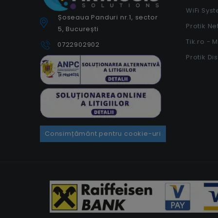
WiFi Sys
Șoseaua Panduri nr.1, sector
Protik N
5, București
Tik.ro - 
0722902902
Protik Di
Consimțământ pentru cookie-uri