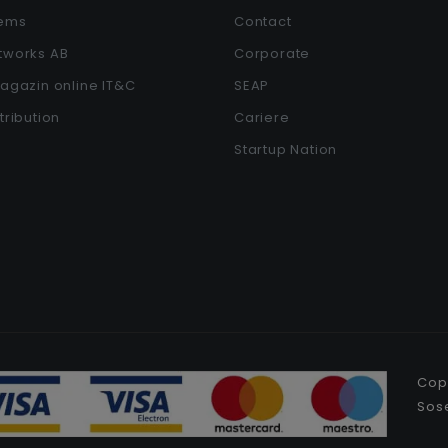
tems
Contact
etworks AB
Corporate
Magazin online IT&C
SEAP
stribution
Cariere
Startup Nation
Copy
Sose