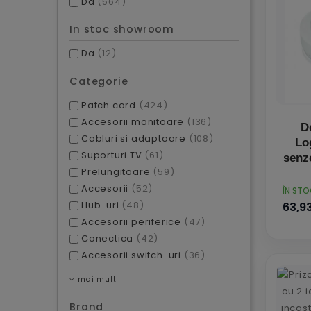
Da
(564)
In stoc showroom
Da
(12)
Categorie
Patch cord
(424)
Accesorii monitoare
(136)
D
Cabluri si adaptoare
(108)
Lo
Suporturi TV
(61)
senz
Prelungitoare
(59)
Accesorii
(52)
PRET
ÎN ST
Hub-uri
(48)
63,93
Accesorii periferice
(47)
Conectica
(42)
Accesorii switch-uri
(36)
mai mult
Brand