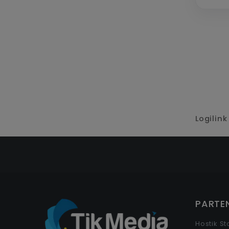
Logilin
PARTEN
Hostik S