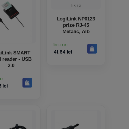
LogiLink NP0123
prize RJ-45
Metalic, Alb
PRET
ÎN STOC
41,64 lei
giLink SMART
d reader - USB
2.0
OC
 lei