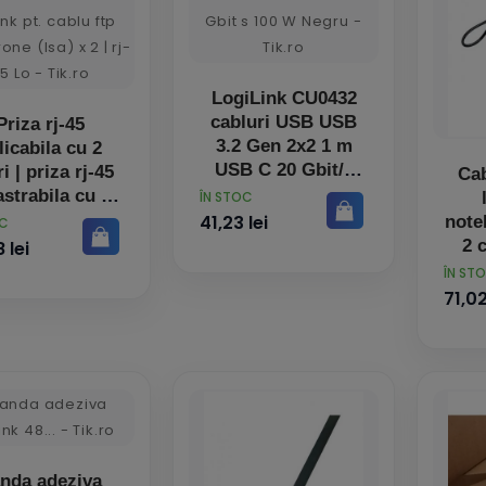
LogiLink CU0432
cabluri USB USB
Priza rj-45
3.2 Gen 2x2 1 m
licabila cu 2
USB C 20 Gbit/s
ri | priza rj-45
Cab
100 W Negru
astrabila cu 2
PRET
ÎN STOC
ri logilink pt.
41,23 lei
note
OC
blu ftp cat6
2 
 lei
 (lsa) x 2 | rj-
1.8
PRET
ÎN ST
45
z
71,02
piv
nda adeziva