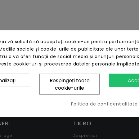
n vă solicită să acceptați cookie-uri pentru performanță
Mediile sociale și cookie-urile de publicitate ale unor terțe
ntru a vă oferi funcții de social media și anunțuri personali
este cookie-uri și procesarea datelor personale implicat
alizați
Respingeți toate
Acc
cookie-urile
Politica de confidențialitate
ERI
TIK.RO
torage
Despre noi