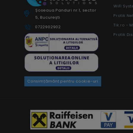
WiFi Sys
Șoseaua Panduri nr.1, sector
Protik N
5, București
Tik.ro - 
0722902902
Protik Di
Consimțământ pentru cookie-uri