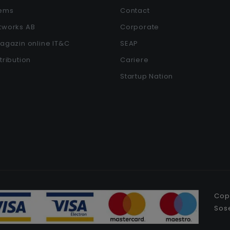
tems
Contact
etworks AB
Corporate
Magazin online IT&C
SEAP
stribution
Cariere
Startup Nation
Copy
Sose