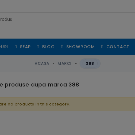
URI
SEAP
BLOG
SHOWROOM
CONTACT
ACASA
MARCI
388
de produse dupa marca 388
are no products in this category.