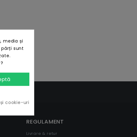
, media și
 părți sunt
zate.
e?
eptă
 și cookie-uri
REGULAMENT
Livrare & retur