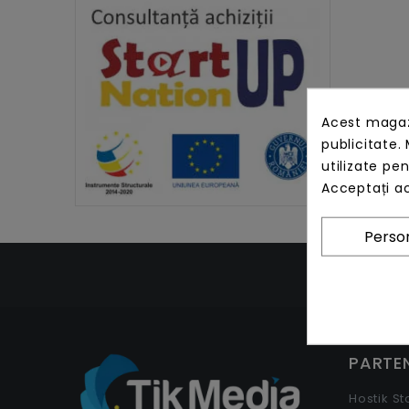
Acest magazi
publicitate. 
utilizate pe
Acceptați ac
Person
PARTEN
Hostik S