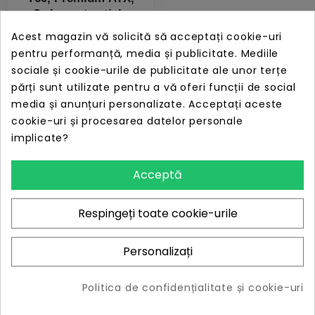
3 elemente sticla
securizata, dual-
Acest magazin vă solicită să acceptați cookie-uri
chamber, riser PCIe
pentru performanță, media și publicitate. Mediile
inclus, Alb total
PRET
ÎN STOC
sociale și cookie-urile de publicitate ale unor terțe
Resigilat
1.079,46 lei
părți sunt utilizate pentru a vă oferi funcții de social
media și anunțuri personalizate. Acceptați aceste
cookie-uri și procesarea datelor personale
implicate?
551 - 1 produs
Acceptă
Filtre
(1 produs)
Respingeți toate cookie-urile
Personalizați
Politica de confidențialitate și cookie-uri