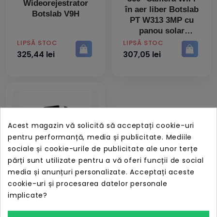
Wideorejestrator
în aer liber Botslab
Botslab V9H
PT W313 3MP cu
panou solar
PRET
PRET
LIPSĂ STOC
LIPSĂ STOC
325,44 lei
307,05 lei
Acest magazin vă solicită să acceptați cookie-uri
pentru performanță, media și publicitate. Mediile
sociale și cookie-urile de publicitate ale unor terțe
părți sunt utilizate pentru a vă oferi funcții de social
media și anunțuri personalizate. Acceptați aceste
cookie-uri și procesarea datelor personale
implicate?
Sonerie video
Botslab R801 3MP